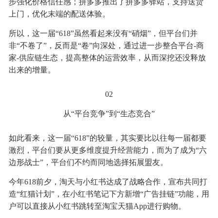
步强化价格信任感；拼多多推出了拼多多驿站，支持送货
上门，优化末端的配送体验。
所以，这一届“618”虽然看起来没有“硝烟”，但平台们并
非“不卷了”，反而是“卷”向深处，通过进一步整合平台-商
家-供应链生态，提高整体的运营效率，从而深挖还没释放
出来的增量。
02
从“平台竞争”到“生态竞合”
如此看来，这一届“618”的较量，其实要比以往每一届都要
激烈，平台们要从更多维度提升经营能力，而为了成为“六
边形战士”，平台们不约而同地选择拓展盟友。
今年618前夕，淘天与小红书达成了战略合作，宣布共同打
造“红猫计划”，在小红书笔记下方新增“广告挂链”功能，用
户可以直接从小红书跳转至淘宝天猫App进行购物。