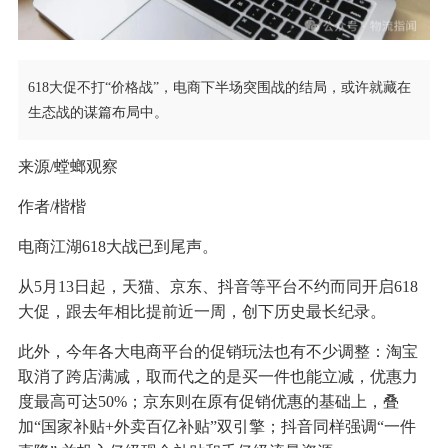
618大促不打“价格战”，电商下半场突围战的结局，或许就藏在
生态战的谋篇布局中。
来源/螳螂观察
作者/楷楷
电商江湖618大战已到尾声。
从5月13日起，天猫、京东、抖音等平台不约而同开启618
大促，跟去年相比提前近一周，创下历史最长纪录。
此外，今年各大电商平台的促销玩法也有不少调整：淘宝
取消了跨店满减，取而代之的是买一件也能立减，优惠力
度最高可达50%；京东则在原有促销优惠的基础上，叠
加“国家补贴+外卖百亿补贴”双引擎；抖音同样强调“一件