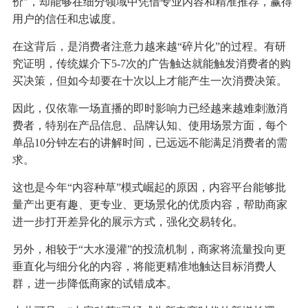
价”，却能够在细分领域中凭借专业内容和精准推荐，赢得
用户的信任和忠诚度。
在这背后，是消费者注意力越来越“碎片化”的过程。有研
究证明，传统媒介下5-7次的广告触达就能触发消费者的购
买决策，但如今却要在十次以上才能产生一次消费决策。
因此，仅依靠一场直播的即时影响力已经越来越难刺激消
费者，特别在产品信息、品牌认知、使用场景方面，每个
单品10分钟左右的讲解时间，已远远不能满足消费者的需
求。
这也是今年“内容种草”模式崛起的原因，内容平台能够批
量产出更有趣、更专业、更场景化的优质内容，帮助商家
进一步打开差异化的展示方式，强化交易转化。
另外，相较于“大水漫灌”的投流机制，商家将流量投向更
垂直化与细分化的内容，将能更精准地触达目标消费人
群，进一步降低商家的试错成本。