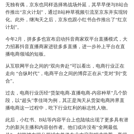
无独有偶，京东也同样选择将战场外延，其早早便与B站合
作推出“京火计划”，通过B站种草视频引流至京东并实现转
化。此外，继淘天之后，京东也跟小红书合作推出了“红京
计划”。
今年2月，拼多多也宣布启动抖音商家双平台直播模式，大
力招募抖音直播商家进驻多多直播，进一步补上平台在直
播电商领域的短板。
从互联网平台之间的“双向奔赴”可以看出，电商行业正在
走向 “合纵时代”，电商平台之间的博弈正在从“竞对”到“竞
合”。
过去，电商行业历经“货架电商-直播电商-内容种草”几个阶
段，以“超头”李佳琦为例，其正是淘天从货架电商跨界直
播电商这一过程中，吃下行业红利的标志性人物。
此后，小红书、B站等内容平台上也陆续出现了更多具有潜
力的新兴主播和内容创作者。他们或许没有“全网最低