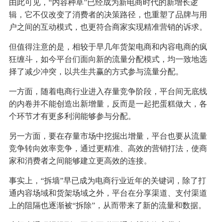
由此可见，“内容种草”已经成为新电商时代的新增长逻
辑，它不仅改变了消费者的决策路径，也重塑了品牌与用
户之间的互动模式，也更符合商家实现精准营销的诉求。
但值得注意的是，相较于早几年货架电商和内容电商的疯
狂缠斗，如今平台们面向新的流量分配模式，均一致地选
择了减少冲突，以共生共赢的方式参与流量分配。
一方面，随着电商行业进入存量竞争阶段，平台间无底线
的内卷并不能创造出新增量，反而是一起把蛋糕做大，各
个环节才有更多利润能够参与分配。
另一方面，要在存量市场中挖掘出增量，平台也要从流量
竞争转向效率竞争，通过更精准、高效的营销打法，使商
家和消费者之间能够建立更高效的连接。
事实上，“拆墙”早已成为电商行业近年的关键词，除了打
通内容场域和货架场域之外，平台在分享渠道、支付渠道
上的阻隔也逐渐被“拆除”，从而带来了新的流量和数据。