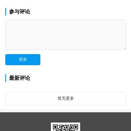
参与评论
最新评论
暂无更多