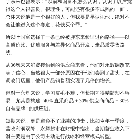
于东来也曾表示：“以前和国富不怎么认识，认识了以后觉
得这个人很善良、很理性，可能还有很多不成熟的一面，
总体来说他是一个很好的人，但我要是早认识他，绝对不
会让他进入这个赛道，花钱买个罪。”
所以叶国富选择了一条已经被胖东来验证过的路径——以
高质价比、优质服务与差异化商品开发，走品质零售路
线。
从36氪未来消费接触到的供应商来看，他们对永辉调改充
满了信心，当然很大一部分原因在于他们尝到了甜头，在
调改门店里，他们产品销售额实现了几倍的增长。
但对于永辉来说，学习皮毛不难，但长期习得精髓却不容
易，尤其是构建 “40% 直采商品 + 30% 供应商商品 + 30%
自有品牌” 的供应链。
短期来说，更是避免不了业绩的冲击，比如今年一季度，
营收利润双降，永辉超市在财报中指出，当期营业收入下
滑主要是由于公司主动进行战略和经营模式转型。