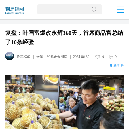
复盘：叶国富爆改永辉360天，首席商品官总结
了10条经验
物流指闻
| 来源：
36氪未来消费
|
2025-06-30
|
0
0
新零售