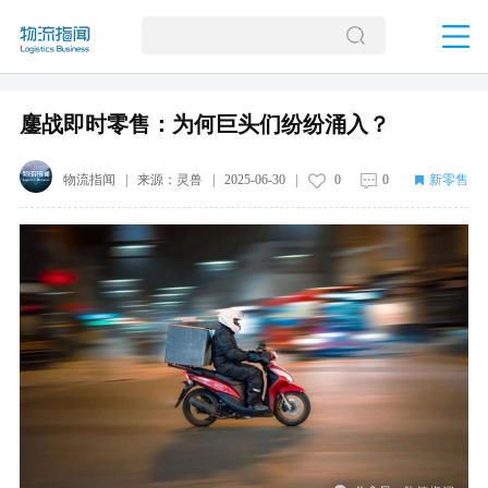
鏖战即时零售：为何巨头们纷纷涌入？
物流指闻
| 来源：
灵兽
|
2025-06-30
|
0
0
新零售