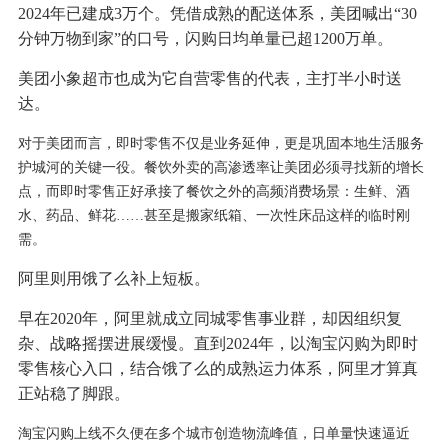
2024年已建成3万个。凭借成熟的配送体系，美团喊出“30
分钟万物到家”的口号，闪购日均单量已超1200万单。
美团小象超市也成为它自营零售的代表，主打半小时送
达。
对于美团而言，即时零售不仅是业务延伸，更是巩固本地生活服务
护城河的关键一役。餐饮外卖的高渗透率让美团必须寻找新的增长
点，而即时零售正好承接了餐饮之外的高频消费场景：生鲜、酒
水、药品、鲜花……甚至是搬家纸箱、一次性床品这样的临时刚
需。
阿里则用饿了么补上短板。
早在2020年，阿里就成立同城零售事业群，却因组织复
杂、战略摇摆进展缓慢。直到2024年，以淘宝闪购为即时
零售核心入口，结合饿了么的成熟运力体系，阿里才算真
正站稳了脚跟。
淘宝闪购上线不久便在多个城市创造物流峰值，日单量快速逼近