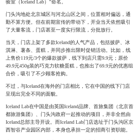
验室（Iceland Lab）”命名。
门头沟地处北京城区与河北山区之间，位置相对偏远，通
勤不算方便。但在前期宣传的带动下，开业当天依然吸引
了大量客流，门店甚至一度实行限流，分批放行。
当天，门店上架了多款Iceland的人气产品，包括披萨、冰
淇淋、薯条、蛋糕，并同步推出限时促销活动。比如，线
上售价119元/3个的爆款披萨，线下到店只需9.9元；原价
49.9元450g装的巧克力软糖蛋糕，也推出了69.9元的优惠组
合价，吸引了不少顾客抢购。
不过，与Iceland在海外的门店相比，它在中国的线下门店
呈现出完全不同的面貌。
Iceland Lab在中国是由英国Iceland品牌、首旅集团（北京首
都旅游集团）、门头沟政府一起推动的项目，并非全然由
Iceland总部主导开设。而Iceland Lab门店选址于门头沟区京
西智谷产业园区内部，本身也承担一定的招商引资职能。