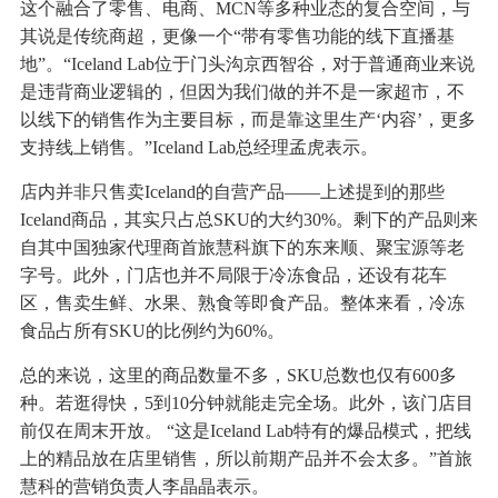
这个融合了零售、电商、MCN等多种业态的复合空间，与
其说是传统商超，更像一个“带有零售功能的线下直播基
地”。“Iceland Lab位于门头沟京西智谷，对于普通商业来说
是违背商业逻辑的，但因为我们做的并不是一家超市，不
以线下的销售作为主要目标，而是靠这里生产‘内容’，更多
支持线上销售。”Iceland Lab总经理孟虎表示。
店内并非只售卖Iceland的自营产品——上述提到的那些
Iceland商品，其实只占总SKU的大约30%。剩下的产品则来
自其中国独家代理商首旅慧科旗下的东来顺、聚宝源等老
字号。此外，门店也并不局限于冷冻食品，还设有花车
区，售卖生鲜、水果、熟食等即食产品。整体来看，冷冻
食品占所有SKU的比例约为60%。
总的来说，这里的商品数量不多，SKU总数也仅有600多
种。若逛得快，5到10分钟就能走完全场。此外，该门店目
前仅在周末开放。 “这是Iceland Lab特有的爆品模式，把线
上的精品放在店里销售，所以前期产品并不会太多。”首旅
慧科的营销负责人李晶晶表示。