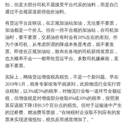
扣，但是大部分司机不愿接受平台代采的油料，而是自己
通过不合规渠道获得低价油料。
有货运平台反映说，在正规加油站加油，无论要不要票，
加油都是一个价儿。但在一些不合规的加油站，在司机加
油时，要不要票，交易油价有时会有20%左右的差别。作
为个体司机，从考虑所谓的降成本角度考虑，就不要发
票。即使在正规加油站，散布在各地的司机获得发票后，
也大概率不会一一都寄给货运平台。多数司机嫌麻烦，直
接不要票。
实际上，网络货运增值税高税负，不是一个新问题。早在
2019年1月，税务专家徐海平就谈到，此前物流行业实行营
业税制，以3%或5%的税率，对物流行业每一道环节全额征
税，但增值税是对增值部分收取6%或10%的税率，按照测
算应该能下降1到0.5个百分点的税负。但对于运输途中产生
的过桥费、燃油费等票据，“在纳税时企业取不到应有的发
票来实现进项抵扣，税负反而感觉增加了。”