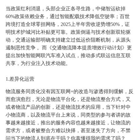
当政策红利消退，头部企业正各寻生路，中储智运砍掉
60%政策依赖业务，通过智能配载技术降低空驶率；百世
跨境打造全球零担网络，2025上半年营收逆势增50%，证
明技术护城河比补贴更可靠。政策倒逼与技术创新双轮驱
动，交通运输部明确支持建立过低运价阻断机制，从源头
遏制恶性竞争 。而《交通物流降本提质增效行动计划》更
提出加快智能网联汽车准入试点，推动多式联运信息互联
共享，为行业注入技术动能。
1.差异化运营
物流服务同质化没有因互联网+的改造与渗透得到缓解，反
而愈演愈烈，无论是物流平台化，还是物流整合方式，又
或者物流产品的创新，还是物流技术的应用，当下针对中
小物流商，以及物流平台上来说，同类型的参与者讲的故
事越来越接近，推出的服务内容也越来越接近，让物流的
需求方，或者被整合方难以抉择，甚至迷失了方向，不禁
问当下的物流人到底在干吗？你真懂得我的需求了吗？