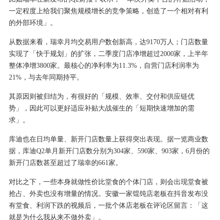
一定程度上给我们聚焦规模增长的竞争策略，创造了一个相对有利
的外部环境」。
从数据来看，瑞幸月均交易用户数创新高，达9170万人；门店数量
实现了「快于规划」的扩张，二季度门店净增超过2000家，上半年
整体净增3800家。最核心的净利率为11.3%，自营门店利润率为
21%，与去年同期持平。
其原因则被归结为，有很好的「规模、效率、交付和供应链优
势」，因此可以更好适应补贴大战催生的「短期快速增加的需
求」。
库迪也在日均单量、新开门店数量上获得突出表现。据一览商业数
据，库迪Q2单月新开门店数分别为304家、590家、903家，6月份的
新开门店数甚至超过了瑞幸的661家。
对比之下，一些本身就做性价比堂食的个体门店，则会出现堂食被
抢占、外卖也没有增量的情况。安徽一家馄饨店老板在抖音发布没
有堂食、利润下跌的视频后，一批个体店老板在评论区留言：「这
就是为什么我从来不做外卖」。