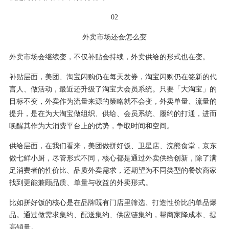
02
外卖市场还会怎么变
外卖市场会继续变，不仅补贴会持续，外卖供给的形式也在变。
补贴层面，美团、淘宝闪购仍在每天发券，淘宝闪购仍在签新的代
言人、做活动，最近还升级了淘宝大会员系统。只要「大淘宝」的
目标不变，外卖作为流量来源的策略就不会变，外卖单量、流量的
提升，是在为大淘宝做组织、供给、会员系统、履约的打通，进而
唤醒其作为大消费平台上的优势，争取时间和空间。
供给层面，在我们看来，美团做拼好饭、卫星店、
浣熊食堂
，京东
做七鲜小厨，
尽管形式
不同，核心都是通过外卖供给创新，除了满
足消费者的性价比、品质外卖需求，还期望为不同类型的餐饮商家
找到更能兼顾品质、单量与收益的外卖形式。
比如拼好饭的核心是在品牌既有门店里筛选、打造性价比的单品爆
品。通过做需求集约、配送集约、供应链集约，帮商家降成本、提
高销量。