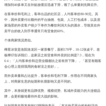
增加到40多单又在补贴放缓后迅速下滑，饿了么单量则先降后升。
在客单价和毛利上，客串出品的社区店，人均客单价80-90元。其
中，因外卖要付出额外的平台抽佣、包装、人工打包成本，以及居
家场景的外卖客户很少下单作为餐饮利润大头的酒水，导致其在外
卖平台的收入到手率通常只有堂食的60%。
个体商家情况类似。
樺星冰室是洛阳洛龙区一家茶餐厅，面积170平，10-12张桌子。老
板樺仔告诉我们，这家店之前堂食和外卖的比例是7:3，现在为
6:4；「人均客单价和总营业额都比之前有所下降」，「甚至有顾客
会心理上觉得我用的食材没之前好」。
而外卖单量和占比提升，客单价和毛利下降，作用在不同商家头
上，对商家生意的短期和长期影响又是不同的。
其中，本身就更有品牌优势、规模优势、私域外卖能力的大连锁品
牌，会更积极地看待外卖大战的影响。
比如瑞幸在新发布的Q2财报中表示，「本次外卖平台的补贴活动，