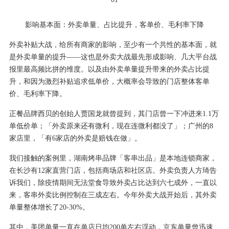
影响基本面：外卖单量、占比提升，客单价、毛利率下降
外卖补贴大战，给所有商家的影响，至少有一个共性的基本面，就
是外卖单量的提升——这也是外卖大战最先形成影响、几大平台战
报里最高频比拼的维度。以及由外卖单量提升带来的外卖占比提
升，和因为激烈补贴追求低单价，大概率会导致的门店整体客单
价、毛利率下降。
正餐品牌西贝的创始人贾国龙就曾提到，其门店曾一下冲进来1.1万
单低价单；「外卖原来还有微利，现在连微利都没了」；广州的8
家店里，「有6家店的外卖是赔钱在做」。
我们接触的案例里，湖南烤串品牌「客串出品」是本地连锁商家，
在长沙有12家直营门店，包括商场店和社区店。外卖负责人方琦告
诉我们，除疫情期间无法堂食导致外卖占比达到六七成外，一直以
来，客串外卖比例控制在三成左右。今年外卖大战开始后，其外卖
单量整体增长了20-30%。
其中，美团单量一直在单店日均200单左右浮动，京东单量曾迅速