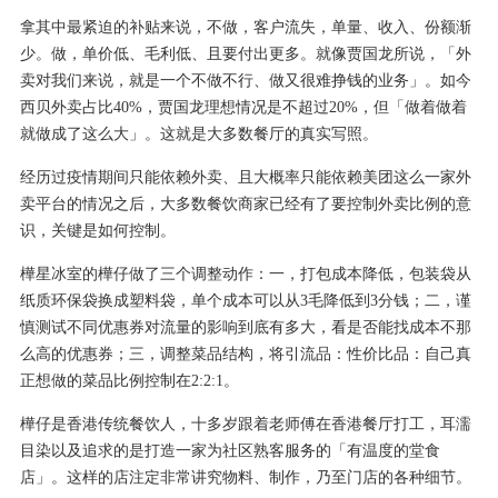
拿其中最紧迫的补贴来说，不做，客户流失，单量、收入、份额渐
少。做，单价低、毛利低、且要付出更多。就像贾国龙所说，「外
卖对我们来说，就是一个不做不行、做又很难挣钱的业务」。如今
西贝外卖占比40%，贾国龙理想情况是不超过20%，但「做着做着
就做成了这么大」。这就是大多数餐厅的真实写照。
经历过疫情期间只能依赖外卖、且大概率只能依赖美团这么一家外
卖平台的情况之后，大多数餐饮商家已经有了要控制外卖比例的意
识，关键是如何控制。
樺星冰室的樺仔做了三个调整动作：一，打包成本降低，包装袋从
纸质环保袋换成塑料袋，单个成本可以从3毛降低到3分钱；二，谨
慎测试不同优惠券对流量的影响到底有多大，看是否能找成本不那
么高的优惠券；三，调整菜品结构，将引流品：性价比品：自己真
正想做的菜品比例控制在2:2:1。
樺仔是香港传统餐饮人，十多岁跟着老师傅在香港餐厅打工，耳濡
目染以及追求的是打造一家为社区熟客服务的「有温度的堂食
店」。这样的店注定非常讲究物料、制作，乃至门店的各种细节。