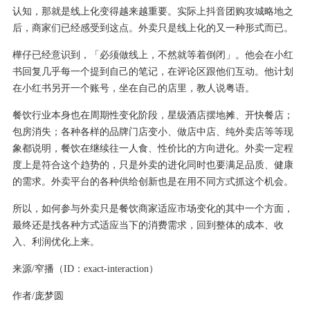
认知，那就是线上化变得越来越重要。实际上抖音团购攻城略地之
后，商家们已经感受到这点。外卖只是线上化的又一种形式而已。
樺仔已经意识到，「必须做线上，不然就等着倒闭」。他会在小红
书回复几乎每一个提到自己的笔记，在评论区跟他们互动。他计划
在小红书另开一个账号，坐在自己的店里，教人说粤语。
餐饮行业本身也在周期性变化阶段，星级酒店摆地摊、开快餐店；
包房消失；各种各样的品牌门店变小、做店中店、纯外卖店等等现
象都说明，餐饮在继续往一人食、性价比的方向进化。外卖一定程
度上是符合这个趋势的，只是外卖的进化同时也要满足品质、健康
的需求。外卖平台的各种供给创新也是在用不同方式抓这个机会。
所以，如何参与外卖只是餐饮商家适应市场变化的其中一个方面，
最终还是找各种方式适应当下的消费需求，回到整体的成本、收
入、利润优化上来。
来源/窄播（ID：exact-interaction）
作者/庞梦圆