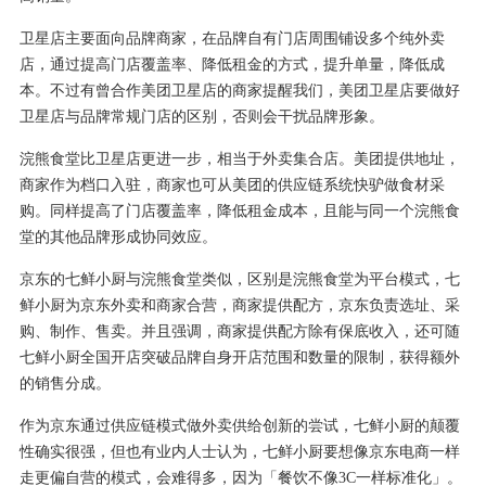
卫星店主要面向品牌商家，在品牌自有门店周围铺设多个纯外卖
店，通过提高门店覆盖率、降低租金的方式，提升单量，降低成
本。不过有曾合作美团卫星店的商家提醒我们，美团卫星店要做好
卫星店与品牌常规门店的区别，否则会干扰品牌形象。
浣熊食堂比卫星店更进一步，相当于外卖集合店。美团提供地址，
商家作为档口入驻，商家也可从美团的供应链系统快驴做食材采
购。同样提高了门店覆盖率，降低租金成本，且能与同一个浣熊食
堂的其他品牌形成协同效应。
京东的七鲜小厨与浣熊食堂类似，区别是浣熊食堂为平台模式，七
鲜小厨为京东外卖和商家合营，商家提供配方，京东负责选址、采
购、制作、售卖。并且强调，商家提供配方除有保底收入，还可随
七鲜小厨全国开店突破品牌自身开店范围和数量的限制，获得额外
的销售分成。
作为京东通过供应链模式做外卖供给创新的尝试，七鲜小厨的颠覆
性确实很强，但也有业内人士认为，七鲜小厨要想像京东电商一样
走更偏自营的模式，会难得多，因为「餐饮不像3C一样标准化」。