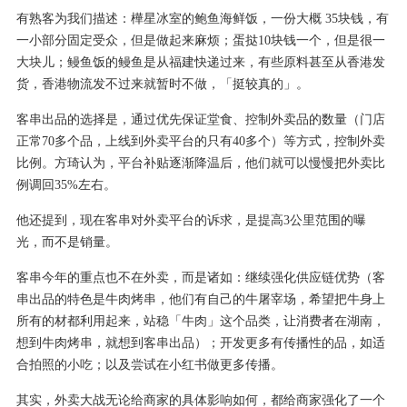
有熟客为我们描述：樺星冰室的鲍鱼海鲜饭，一份大概 35块钱，有
一小部分固定受众，但是做起来麻烦；蛋挞10块钱一个，但是很一
大块儿；鳗鱼饭的鳗鱼是从福建快递过来，有些原料甚至从香港发
货，香港物流发不过来就暂时不做，「挺较真的」。
客串出品的选择是，通过优先保证堂食、控制外卖品的数量（门店
正常70多个品，上线到外卖平台的只有40多个）等方式，控制外卖
比例。方琦认为，平台补贴逐渐降温后，他们就可以慢慢把外卖比
例调回35%左右。
他还提到，现在客串对外卖平台的诉求，是提高3公里范围的曝
光，而不是销量。
客串今年的重点也不在外卖，而是诸如：继续强化供应链优势（客
串出品的特色是牛肉烤串，他们有自己的牛屠宰场，希望把牛身上
所有的材都利用起来，站稳「牛肉」这个品类，让消费者在湖南，
想到牛肉烤串，就想到客串出品）；开发更多有传播性的品，如适
合拍照的小吃；以及尝试在小红书做更多传播。
其实，外卖大战无论给商家的具体影响如何，都给商家强化了一个