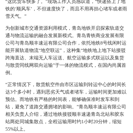
“这比货车快多了。”现场工作人员感叹道，“快递搭上了地
铁的‘顺风车’，不但速度快了，而且不用再担心堵车或者雨
雪天气。”
为创新城市交通资源利用模式，青岛地铁开启探索轨道交
通与物流运输的融合发展新模式。青岛青铁商业发展有限
公司与青岛顺丰速运有限公司合作，依托地铁8号线闲时运
能开展轨道物流“地空联运”，这种集“地铁地上地下站接驳
跨海直达、末端无人车运送、航空运输多式联运以及集货
与散货同线网双向运输”于一体的物流模式，在国内尚属首
例。
“正常情况下，散货航空件由市区运输到转运中心的时间长
达3个多小时，遇到恶劣天气或者堵车，运输时间更加难以
预估。而地铁有严格的时间表，能够确保准时发车和到
站，避免了道路交通拥堵的影响。”青岛顺丰速运有限公司
相关负责人介绍，通过地铁接驳顺丰速递青岛北站和胶东
站两处同城集散点，全程运输用时约1小时20分钟，缩短
55%以上。