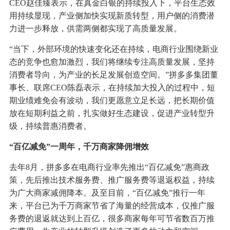
CEO赵佳臻表示，
在真金白银的持续投入下，平台生态效
用持续显现，产业侧加快实现新质转型，用户侧的消费潜
力进一步释放，供需两侧都实现了高质量发展。
“当下，外部环境的快速变化还在持续，电商行业围绕新业
态的竞争也愈加激烈，我们将继续专注高质量发展，坚持
消费者导向，为产业的长足发展创造空间。”拼多多集团董
事长、联席CEO陈磊表示，在持续加大投入的过程中，短
期业绩难免会有波动，我们更愿意立足长远，把长期价值
放在短期利益之前，扎实做好生态建设，促进产业转型升
级，持续普惠消费者。
“百亿减免”一周年，千万商家降佣增效
去年8月，拼多多在电商行业率先推出“百亿减免”惠商政
策，先后推出技术服务费、推广服务费等退返权益，持续
为广大商家减佣降本。及至目前，“百亿减免”推行一年
来，平台已为千万商家节省了海量的经营成本，仅推广服
务费的退返就达到上百亿，很多商家每年可节省数百万推