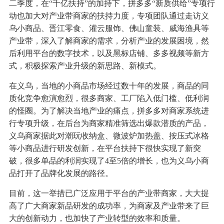
二季度，在“千亿扶持”的加持下，拼多多“新质供给”专项行
动也加大对产业带商家的扶持力度，专项团队通过走访义
乌小商品、晋江零食、灌云服饰、佛山童装、威海渔具等
产业带，深入了解商家的需求，分析产业的发展困境，然
后利用平台的数字技术，以及黑标店铺、多多视频等新方
式，积极探索产业升级的新思路、新模式。
在义乌，当地的小商品市场经过数十年的发展，商品的同
质化竞争愈演愈烈，很多商家、工厂陷入低门槛、低利润
的怪圈。为了解决当地产业的痛点，拼多多对商家系统进
行专项升级，在后台为商家精准筛选出爆款潜质的产品，
义乌商家据此对潮玩收纳盒、微波炉加热盖、按压式冰格
等小商品进行研发创新，在平台扶持下很快实现了新突
破，很多单品的利润实现了4至5倍的增长，也为义乌小商
品打开了品牌化发展的路径。
目前，这一举措已广泛应用于平台的产业带商家，大大提
高了广大商家新品研发的成功率，为商家及产业带来了巨
大的创新动力，也加快了产业转型的效率和质量。