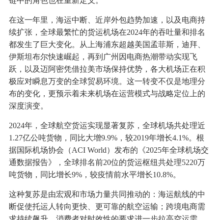
链中的角色也在重新定义。
在这一年里，海运中断、近岸外包趋势加速，以及电商持
续扩张，全球最繁忙的货运机场在2024年的吞吐量和排名
都发生了巨大变化。从上海浦东超越美国孟菲斯，迪拜、
伊斯坦布尔快速崛起，再到广州因电商热潮带动实现飞
跃，以及迈阿密凭借拉美市场保持优势，各大机场正在积
极应对瞬息万变的全球贸易环境。这一转变不仅是地理分
布的变化，更预示着未来机场在运营模式与战略定位上的
深度演变。
2024年，全球航空货运实现显著复苏，全球机场共处理近
1.27亿公吨货物，同比大增9.9%，较2019年增长4.1%。根
据国际机场协会（ACI World）发布的《2025年全球机场交
通数据报告》，全球排名前20位的货运枢纽共处理5220万
吨货物，同比增长9%，较疫情前水平增长10.8%。
这种复苏是由宏观和市场力量共同推动的：海运航线的中
断促使托运人转向更快、更可靠的航空运输；跨境电商需
求持续飙升，消费者对时效性的要求进一步拉高空运需