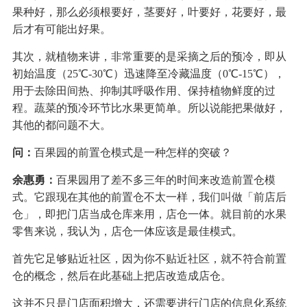
果种好，那么必须根要好，茎要好，叶要好，花要好，最
后才有可能出好果。
其次，就植物来讲，非常重要的是采摘之后的预冷，即从
初始温度（25℃-30℃）迅速降至冷藏温度（0℃-15℃），
用于去除田间热、抑制其呼吸作用、保持植物鲜度的过
程。蔬菜的预冷环节比水果更简单。所以说能把果做好，
其他的都问题不大。
问：
百果园的前置仓模式是一种怎样的突破？
余惠勇：
百果园用了差不多三年的时间来改造前置仓模
式。它跟现在其他的前置仓不太一样，我们叫做「前店后
仓」，即把门店当成仓库来用，店仓一体。就目前的水果
零售来说，我认为，店仓一体应该是最佳模式。
首先它足够贴近社区，因为你不贴近社区，就不符合前置
仓的概念，然后在此基础上把店改造成店仓。
这并不只是门店面积增大，还需要进行门店的信息化系统