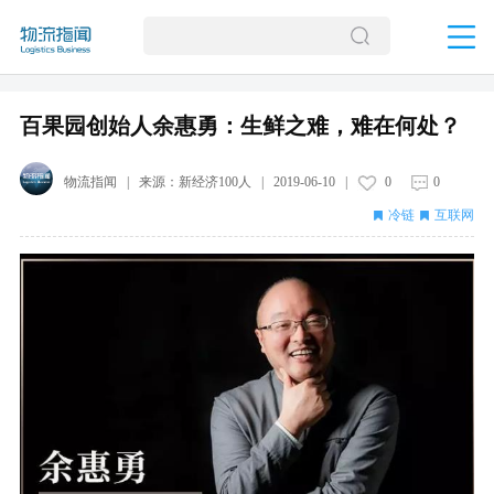
百果园创始人余惠勇：生鲜之难，难在何处？
物流指闻
| 来源：
新经济100人
|
2019-06-10
|
0
0
冷链
互联网