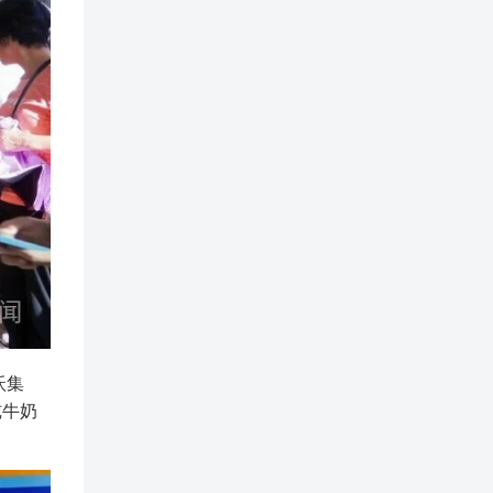
沃集
纯牛奶