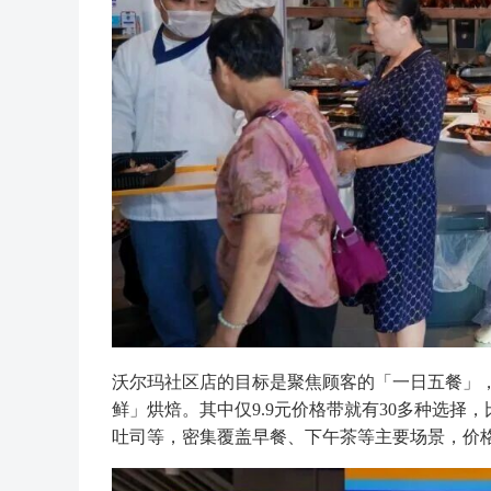
沃尔玛社区店的目标是聚焦顾客的「一日五餐」
鲜」烘焙。其中仅9.9元价格带就有30多种选择，
吐司等，密集覆盖早餐、下午茶等主要场景，价