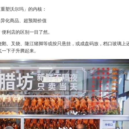
「重塑沃尔玛」的内核：
差异化商品、超预期价值
、便利店的区别一目了然。
烧鹅、叉烧、隆江猪脚等或按只悬挂，或成盘码放，档口玻璃上
气一下子升腾起来。