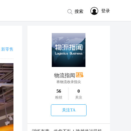
登录
搜索
新零售
物流指闻
将物流收录指尖
56
0
粉丝
关注
关注TA