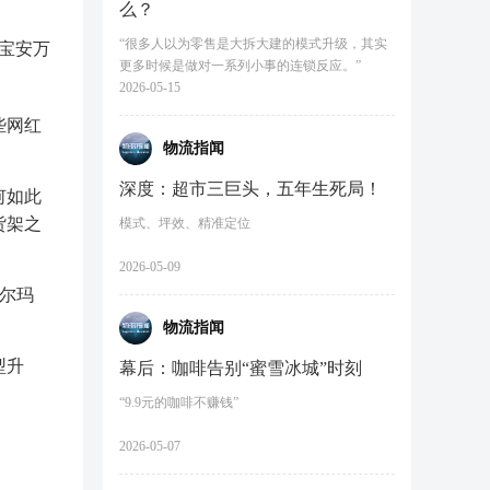
么？
“很多人以为零售是大拆大建的模式升级，其实
宝安万
更多时候是做对一系列小事的连锁反应。”
2026-05-15
些网红
物流指闻
深度：超市三巨头，五年生死局！
何如此
货架之
模式、坪效、精准定位
2026-05-09
沃尔玛
物流指闻
型升
幕后：咖啡告别“蜜雪冰城”时刻
。
“9.9元的咖啡不赚钱”
2026-05-07