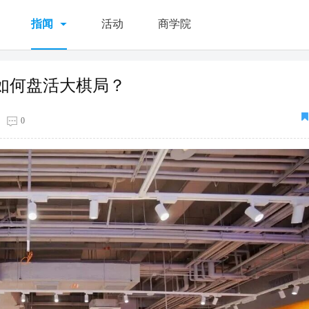
指闻
活动
商学院
如何盘活大棋局？
0