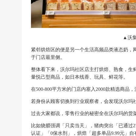
▲沃集
紧邻烘焙区的便是另一个生活高频品类液态奶，网
于门店最里侧。
整体看下来，沃尔玛社区店主打烘焙、熟食，生
量悦己型商品，如日本线香、玩具、鲜花等。
在500-800平方米的门店内塞入2000款精选
若身份从顾客切换到行业观察者，会发现沃尔玛
过去大家都说，零售行业的秘密全在沃尔玛的货
比如烧腊强调「只卖当天」，猪肉突出「已通过27
认证」「0保水剂」，烘焙「超多单品9.99元