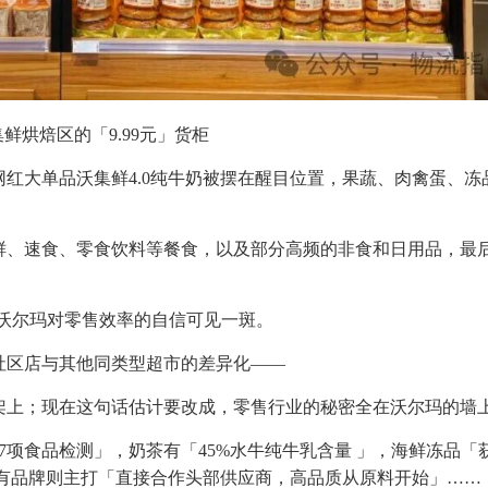
鲜烘焙区的「9.99元」货柜
红大单品沃集鲜4.0纯牛奶被摆在醒目位置，果蔬、肉禽蛋、冻
鲜、速食、零食饮料等餐食，以及部分高频的非食和日用品，最
商品，沃尔玛对零售效率的自信可见一斑。
社区店与其他同类型超市的差异化——
架上；现在这句话估计要改成，零售行业的秘密全在沃尔玛的墙
项食品检测」，奶茶有「45%水牛纯牛乳含量 」，海鲜冻品「获
」自有品牌则主打「直接合作头部供应商，高品质从原料开始」……