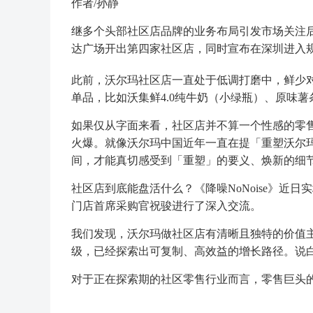
作者/孙静
继多个头部社区店品牌的业务布局引发市场关注后
达广场开出第四家社区店，同时宣布在深圳进入
此前，沃尔玛社区店一直处于低调打磨中，鲜少
单品，比如沃集鲜4.0纯牛奶（小绿瓶）、原味
如果仅从字面来看，社区店并不算一个性感的零
火爆。就像沃尔玛中国近年一直在提「重塑沃尔
间，才能真切感受到「重塑」的要义、焕新的细
社区店到底能盘活什么？《降噪NoNoise》近
门店首席采购官祝骏进行了深入交流。
我们发现，沃尔玛做社区店有清晰且独特的价值
级，已经探索出可复制、高效益的增长路径。说
对于正在探索期的社区零售行业而言，零售巨头