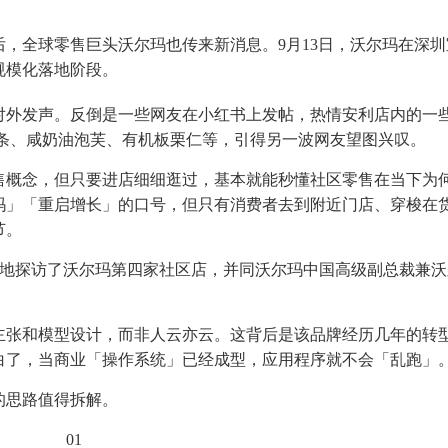
，全球零售巨头沃尔玛也传来新消息。9月13日，沃尔玛在深圳
规模化落地阶段。
对外发声。反倒是一些网友在小红书上发帖，热情安利店内的一
薯条、咸奶油泡芙、有机板栗仁等，引得另一波网友望图兴叹。
售概念，但只要进店细细逛过，基本就能秒懂社区零售在当下为
玛」「重启增长」的口号，但只有消费者去到附近门店、穿梭在
节。
日实地探访了沃尔玛第四家社区店，并同沃尔玛中国高级副总裁兼
主张和模型设计，而非人云亦云。这背后是该品牌经历几年的转
白了，当商业「操作系统」已经成型，应用程序就不会「乱跑」
的思路值得拆解。
01