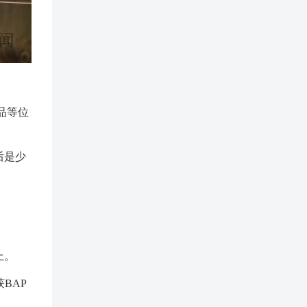
品等位
后是少
上。
BAP