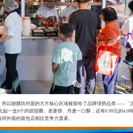
，所以烧腊坊对面的大片核心区域被留给了品牌强势品类——「
比如一盒6个的甜甜圈、老婆饼、丹麦一口酥；还有6.99元的4.0
格同外面的面包店相比竞争力显著。