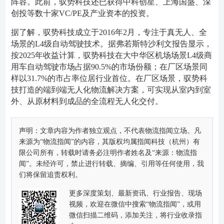
阵容。此前，驭势科技还已获得中科创星、上海国盛、深
创投等数十家VC/PE及产业资本的投资。
据了解，驭势科技成立于2016年2月，专注于真无人、全
场景的L4级自动驾驶技术。据弗若斯特沙利文报告显示，
按2025年收益计算，驭势科技在大中华区机场场景L4级商
用车自动驾驶市场占据90.5%的市场份额；在厂区场景同
样以31.7%的市占率位居行业首位。在厂区场景，驭势科
技打造的端到端无人化物流解决方案，可实现从室内到室
外、从原材料到成品的全流程无人化交付。
声明：文章内容为作者独立观点，不代表物流指闻立场。凡
来源为“物流指闻”的内容，其版权均属指闻科技（杭州）有
限公司所有，转载时请务必注明作者姓名及“来源：物流指
闻”。未经许可，禁止进行转载、摘编、引用等任何使用，我
们将保留追责权利。
更多深度策划、最新资讯、行业报告、现场
视频，欢迎在微信中搜索“物流指闻”，或用
微信扫描二维码，添加关注，将行业收录指