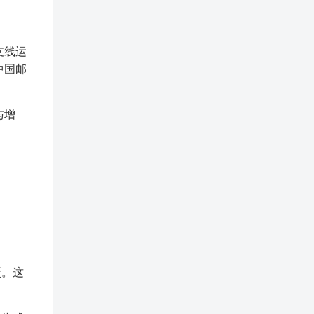
支线运
中国邮
与增
驳。这