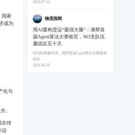
2026-07-16
。国家
物流指闻
济成为
用AI重构货运“最强大脑”：满帮首
届Agent算法大赛收官，963支队伍
鏖战近五十天
963进6终极对决，满帮首届Agent算法大赛圆满
收官
2026-06-29
产化与
提升。
现在传
本运