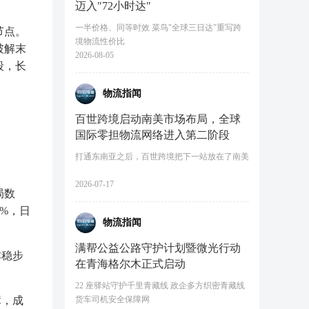
迈入"72小时达"
一半价格、同等时效 菜鸟"全球三日达"重写跨
节点。
境物流性价比
破解末
2026-08-05
段，长
物流指闻
百世跨境启动南美市场布局，全球
国际零担物流网络进入第二阶段
打通东南亚之后，百世跨境把下一站放在了南美
2026-07-17
局数
5%，日
物流指闻
满帮公益公路守护计划暨微光行动
本稳步
在青海格尔木正式启动
22 座驿站守护千里青藏线 政企多方织密青藏线
障，成
货车司机安全保障网