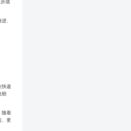
逐步成
推进、
在快递
急韧
，随着
盖、更