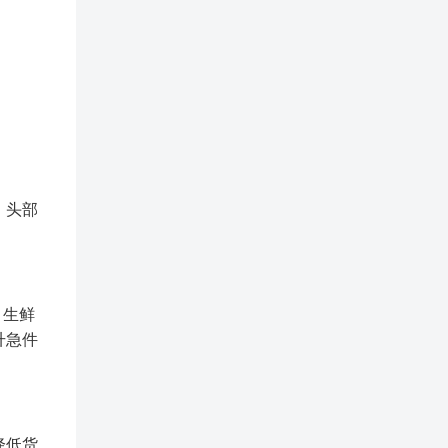
，头部
 生鲜
升急件
降低货