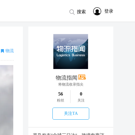
登录
搜索
物流
物流指闻
将物流收录指尖
56
0
粉丝
关注
关注TA