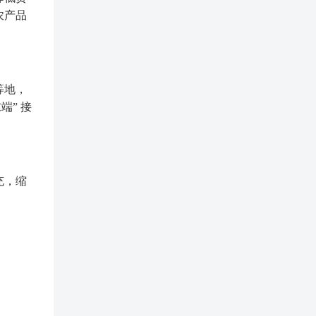
农产品
等地，
端” 接
充，缩