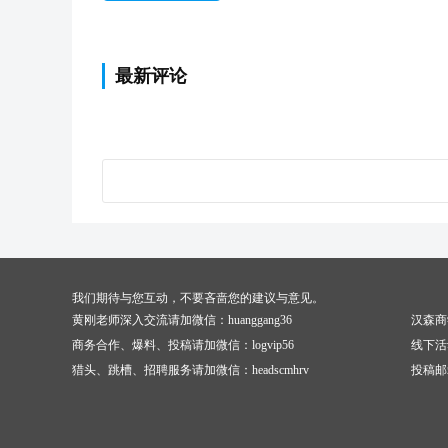
最新评论
我们期待与您互动，不要吝啬您的建议与意见。
黄刚老师深入交流请加微信：huanggang36
汉森商
商务合作、爆料、投稿请加微信：logvip56
线下活
猎头、跳槽、招聘服务请加微信：headscmhrv
投稿邮箱：