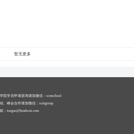
暂无更多
学院学员申请咨询请加微信：scmschool
动、峰会合作请加微信：scmgroup
tougao@headscm.com