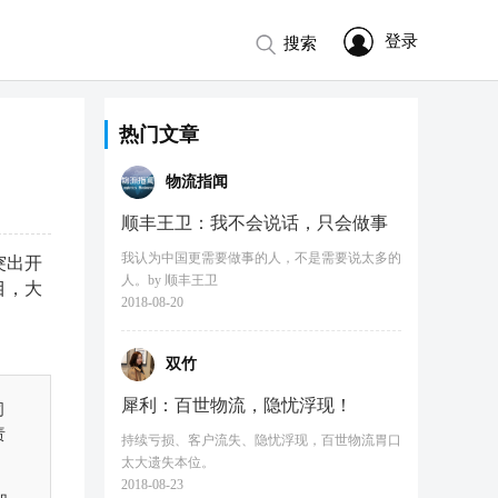
登录
搜索
热门文章
物流指闻
顺丰王卫：我不会说话，只会做事
我认为中国更需要做事的人，不是需要说太多的
突出开
人。by 顺丰王卫
目，大
2018-08-20
双竹
犀利：百世物流，隐忧浮现！
司
责
持续亏损、客户流失、隐忧浮现，百世物流胃口
太大遗失本位。
2018-08-23