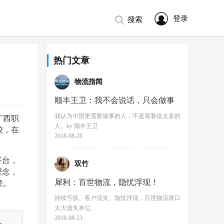
登录
搜索
热门文章
物流指闻
顺丰王卫：我不会说话，只会做事
我认为中国更需要做事的人，不是需要说太多的
广西职
人。by 顺丰王卫
校，在
2018-08-20
平台，
双竹
理念，
犀利：百世物流，隐忧浮现！
径。
持续亏损、客户流失、隐忧浮现，百世物流胃口
太大遗失本位。
2018-08-23