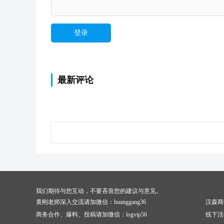
最新评论
我们期待与您互动，不要吝啬您的建议与意见。
黄刚老师深入交流请加微信：huanggang36
汉森商
商务合作、爆料、投稿请加微信：logvip56
线下活