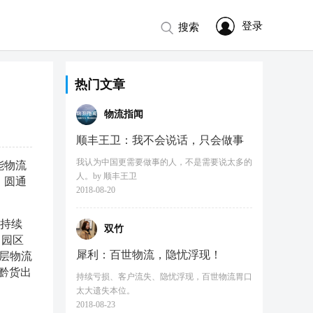
登录
搜索
热门文章
物流指闻
顺丰王卫：我不会说话，只会做事
我认为中国更需要做事的人，不是需要说太多的
能物流
人。by 顺丰王卫
，圆通
2018-08-20
，持续
双竹
，园区
犀利：百世物流，隐忧浮现！
三层物流
黔货出
持续亏损、客户流失、隐忧浮现，百世物流胃口
太大遗失本位。
2018-08-23