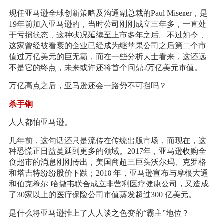
现任亚马逊全球创新策略及沟通副总裁的Paul Misener，是
19年前加入亚马逊的，当时公司刚刚成立三年多，一直处
于亏损状态，这种状况延续至上市多年之后。不过如今，
这家曾经被看衰的企业已经成为继苹果公司之后第二个市
值过万亿美元的巨无霸，而在一些分析人士看来，这还远
不是它的终点，未来或许还将首个问鼎2万亿美元市值。
万亿高点之后，亚马逊还会一路势不可挡吗？
杀手锏
人人都怕亚马逊。
几年前，这句话还只是流传在传统出版市场，而现在，这
种恐慌正日益蔓延到更多的领域。2017年，亚马逊收购全
食超市的消息刚刚传出，美国商超三巨头沃尔玛、克罗格
和塔吉特纷纷股价下跌；2018 年，亚马逊宣布与摩根大通
和伯克希尔·哈撒韦联合成立非营利医疗健康公司，又造成
了30家以上的医疗保险公司市值蒸发超过300 亿美元。
是什么将亚马逊推上了人人谈之色变的“霸主”地位？