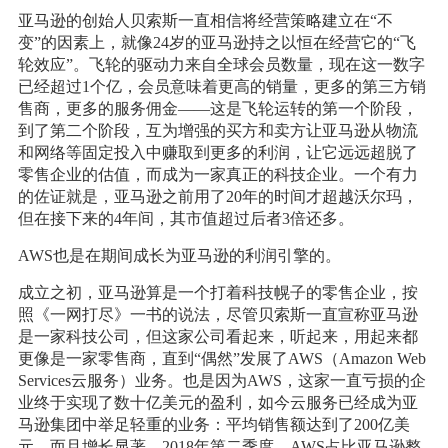
亚马逊的创始人贝索斯一直相信将经营策略建立在“不
变”的因素上，就像24岁的亚马逊持之以恒在经营它的“飞
轮效应”。飞轮的驱动力来自全球会员数量，现在这一数字
已经超过1个亿，会员意味着更高的销量，更多的第三方销
售商，更多的服务佣金——这是飞轮运转的第一个阶段，
到了第二个阶段，互为增强的买方和卖方让亚马逊从物流
和网络等固定投入中赚取到更多的利润，让它远远超脱了
零售企业的估值，而成为一家真正的科技企业。一个有力
的佐证就是，亚马逊之前用了20年的时间才超越沃尔玛，
但在接下来的4年间，其市值超过后者3倍还多。
AWS也是在期间成长为亚马逊的利润引擎的。
成立之初，亚马逊算是一个打着科技幌子的零售企业，按
照《一网打尽》一书的说法，尽管贝索斯一直宣称亚马逊
是一家科技公司，但这家公司看起来，听起来，用起来都
更像是一家零售商，直到“偶然”发展了AWS（Amazon Web
Services云服务）业务。也是因为AWS，这家一直亏损的企
业终于实现了数十亿美元的盈利，如今云服务已经成为亚
马逊集团中举足轻重的业务：平均销售额达到了200亿美
元，而且增长显著。2018年第二季度，AWS占比亚马逊整