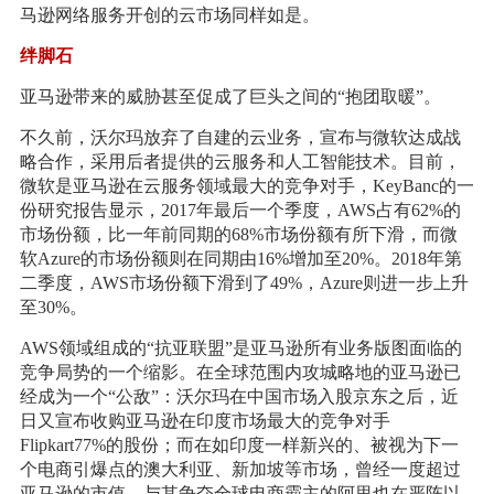
马逊网络服务开创的云市场同样如是。
绊脚石
亚马逊带来的威胁甚至促成了巨头之间的“抱团取暖”。
不久前，沃尔玛放弃了自建的云业务，宣布与微软达成战
略合作，采用后者提供的云服务和人工智能技术。目前，
微软是亚马逊在云服务领域最大的竞争对手，KeyBanc的一
份研究报告显示，2017年最后一个季度，AWS占有62%的
市场份额，比一年前同期的68%市场份额有所下滑，而微
软Azure的市场份额则在同期由16%增加至20%。2018年第
二季度，AWS市场份额下滑到了49%，Azure则进一步上升
至30%。
AWS领域组成的“抗亚联盟”是亚马逊所有业务版图面临的
竞争局势的一个缩影。在全球范围内攻城略地的亚马逊已
经成为一个“公敌”：沃尔玛在中国市场入股京东之后，近
日又宣布收购亚马逊在印度市场最大的竞争对手
Flipkart77%的股份；而在如印度一样新兴的、被视为下一
个电商引爆点的澳大利亚、新加坡等市场，曾经一度超过
亚马逊的市值、与其争夺全球电商霸主的阿里也在严阵以