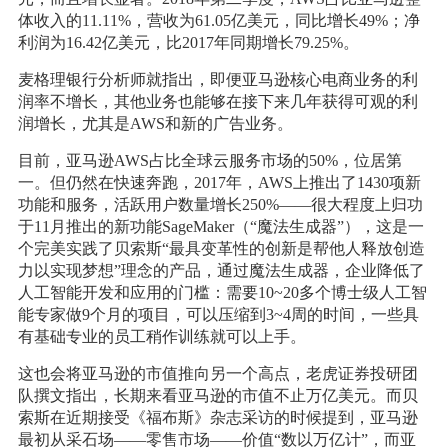
体收入的11.11%，营收为61.05亿美元，同比增长49%；净
利润为16.42亿美元，比2017年同期增长79.25%。
麦格理银行分析师就指出，即便亚马逊核心电商业务的利
润率不增长，其他业务也能够在接下来几年获得可观的利
润增长，尤其是AWS和新的广告业务。
目前，亚马逊AWS占比全球云服务市场的50%，位居第
一。但仍然在快速奔跑，2017年，AWS上推出了1430项新
功能和服务，活跃用户数量增长250%——很大程度上归功
于11月推出的新功能SageMaker（“魔法生成器”），这是一
个完美实践了贝索斯“最具变革性的创新是帮他人释放创造
力以实现梦想”理念的产品，通过魔法生成器，企业降低了
人工智能开发和应用的门槛：需要10~20多个博士级人工智
能专家做9个月的项目，可以压缩到3~4周的时间，一些具
有基础专业的员工稍作训练就可以上手。
这也会将亚马逊的市值推向另一个高点，老虎证券投研团
队撰文指出，长期来看亚马逊的市值不止万亿美元。而贝
索斯在近期接受《福布斯》杂志采访的时候提到，亚马逊
最初从采石场——零售市场——价值“数以万亿计”，而亚