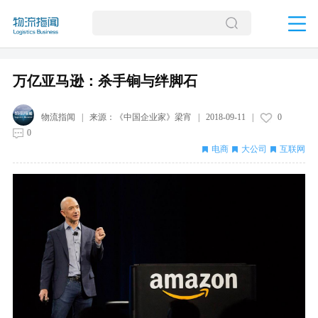
万亿亚马逊：杀手锏与绊脚石
物流指闻
| 来源：
《中国企业家》梁宵
|
2018-09-11
|
0
0
电商
大公司
互联网