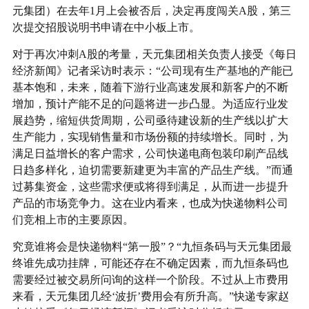
元集团）在去年1月上会被否后，决定再度闯关A股，第三
次提交招股说明书申请在中小板上市。
对于再次冲刺A股的考量，天元集团相关负责人接受《每日
经济新闻》记者采访时表示：“公司现有生产基地的产能已
基本饱和，未来，随着下游行业高速发展和新客户的不断
增加，预计产能不足的问题将进一步凸显。为适应行业发
展趋势，缩短供货周期，公司亟待建设新的生产线以扩大
生产能力，实现销售量和市场份额的持续增长。同时，为
满足日益增长的客户需求，公司快递电商包装印刷产品线
日趋多样化，迫切需要新建更为丰富的产品生产线。”而通
过募集资金，这些需求便或将得到满足，从而进一步提升
产品的市场竞争力。这在业内看来，也成为快递物料公司
们竞相上市的主要原因。
究竟谁将会是快递物料“第一股”？“九恒条码与天元集团最
终谁先成功挂牌，可能还存在不确定因素，而九恒条码也
需要经过被交易所问询的这样一个阶段。不过从上市费用
来看，天元集团几经‘波折’费用会有所升高。”快递专家赵