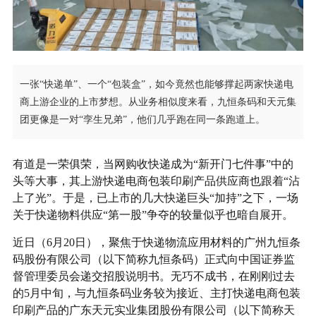
一张“快递单”、一个“包装盒”，如今竟然也能够撑起两家快递电
商上游企业的上市梦想。从业务相似度来看，九恒条码和天元集
团更像是一对“孪生兄弟”，他们几乎跑在同一条跑道上。
有道是一荣俱荣，当网购收快递成为“新开门七件事”中的
头等大事，其上游快递电商包装印刷产品供应商也跟着“沾
上了光”。于是，已上市的几大快递巨头“加持”之下，一场
关于快递物料供应“第一股”争夺的较量似乎也暗自展开。
近日（6月20日），聚焦于快递物流应用材料的广州九恒条
码股份有限公司（以下简称九恒条码）正式向中国证券监
督管理委员会递交招股说明书。无巧不成书，在刚刚过去
的5月中旬，与九恒条码业务较为接近、主打快递电商包装
印刷产品的广东天元实业集团股份有限公司（以下简称天