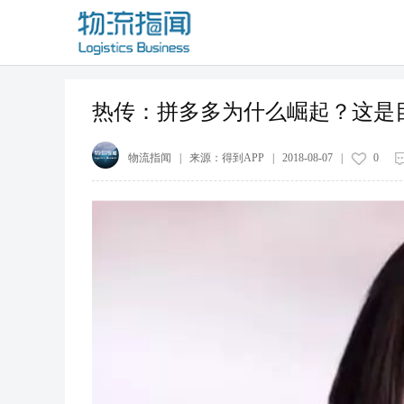
热传：拼多多为什么崛起？这是
物流指闻
| 来源：
得到APP
|
2018-08-07
|
0