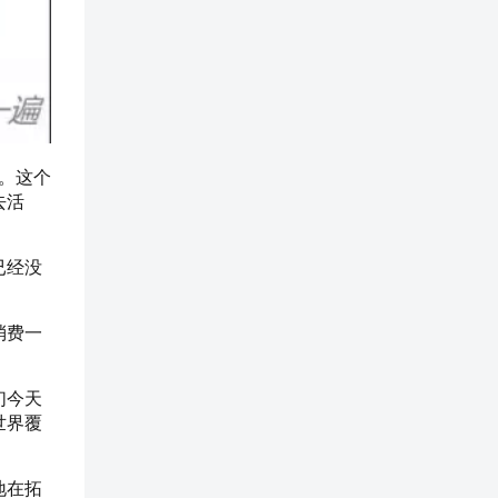
。这个
去活
已经没
消费一
们今天
世界覆
地在拓