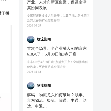
产业、人才向新区集聚，促进京津
冀协同发展
对于拼
专家解读拼多多入驻雄安，以数字能力助推新区
及河北传统产业新质转型
2026-06-29
物流指闻
首次全场景、全产业融入AI的京东
618来了：5月30日晚8点开启
京东618于5月30日晚8点盛大开启：全新推出低
价热卖，买贵双倍赔全面升级
2026-05-18
物流指闻
解码：物流龙头如何破局？顺丰、
京东物流、极兔、圆通、中通、韵
达、申通…