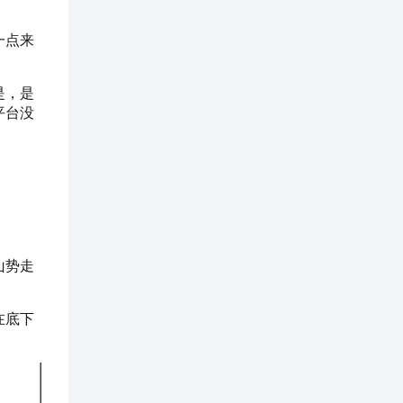
一点来
是，是
平台没
山势走
在底下