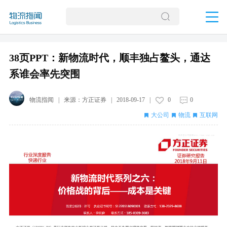
38页PPT：新物流时代，顺丰独占鳌头，通达
系谁会率先突围
物流指闻
| 来源：
方正证券
|
2018-09-17
|
0
0
大公司
物流
互联网