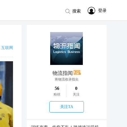
登录
搜索
互联网
物流指闻
将物流收录指尖
56
0
粉丝
关注
关注TA