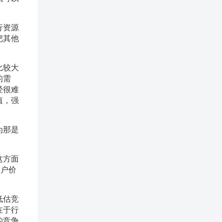
行资源
把其他
比较大
的需
经很难
值，强
。
为那是
这方面
用户价
低估竞
在于行
的竞争