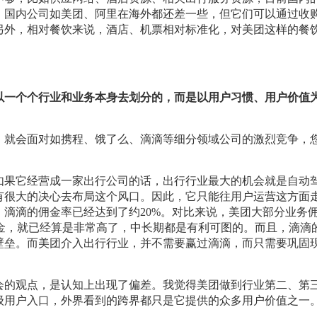
，国内公司如美团、阿里在海外都还差一些，但它们可以通过收
另外，相对餐饮来说，酒店、机票相对标准化，对美团这样的餐
以一个个行业和业务本身去划分的，而是以用户习惯、用户价值
，就会面对如携程、饿了么、滴滴等细分领域公司的激烈竞争，
如果它经营成一家出行公司的话，出行行业最大的机会就是自动
有很大的决心去布局这个风口。因此，它只能往用户运营这方面
滴滴的佣金率已经达到了约20%。对比来说，美团大部分业务
佣金，就已经算是非常高了，中长期都是有利可图的。而且，滴滴
壁垒。而美团介入出行行业，并不需要赢过滴滴，而只需要巩固
会的观点，是认知上出现了偏差。我觉得美团做到行业第二、第
级用户入口，外界看到的跨界都只是它提供的众多用户价值之一