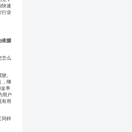
购快速
饮行业
为依据
您怎么
驾驶。
走，继
佣金率
的用户
现有用
三同样
。