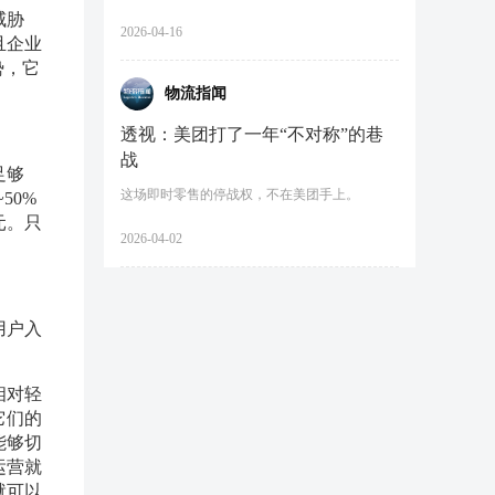
威胁
2026-04-16
且企业
势，它
物流指闻
透视：美团打了一年“不对称”的巷
战
足够
这场即时零售的停战权，不在美团手上。
50%
元。只
2026-04-02
用户入
相对轻
它们的
能够切
运营就
就可以