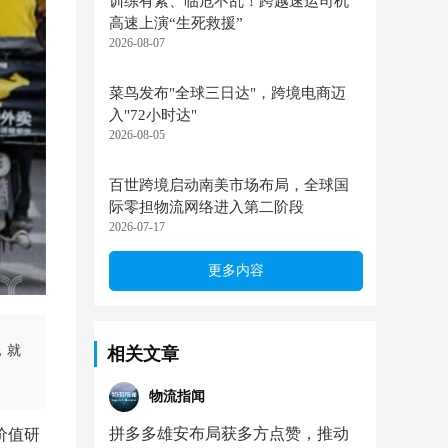
训练有素、临危不乱！跨越速运司机
高速上演“生死救援”
2026-08-07
菜鸟发布"全球三日达"，跨境电商迈
入"72小时达"
2026-08-05
百世跨境启动南美市场布局，全球国
际零担物流网络进入第二阶段
2026-07-17
更多内容
，就
相关文章
物流指闻
拼多多雄安布局获多方点赞，推动
价值研