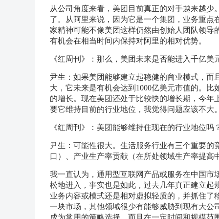
从公司角度来看，美团目前真正的对手越来越少
了。从阿里来说，因为它是一个集团，业务重点
家精神可能不像美团这样仍然由创始人团队领导的
有机会在相当时间内保持对阿里的相对优势。
《红周刊》：那么，美团未来是否能进入千亿美
尹生：如果美团能够建立起稳健的商业模式，而
大，它未来是有机会达到1000亿美元市值的。比如
的增长。现在美团还处于比较快的增长期，今年上
要它维持目前的行业地位，我觉得问题应该不大
《红周刊》：美团能够维持住现在的行业地位吗
尹生：可能性很大。生活服务行业有三个重要的
口）、产业生产率贡献（在所处领域生产率提高
我一直认为，通用型互联网产品或服务在中国市
松地进入，事实也是如此，过去几年真正建立起
业务内容或模式还是相对虚拟轻质的，并抓住了
一块市场，其他领域很少有能够威胁到现有大公
成为常用的策略选择，而且在一定时间和规模范