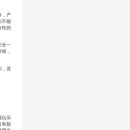
外，产
如不能
合性的
安全一
时候，
的，这
喝玩乐
往有较