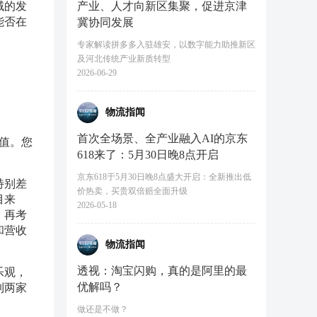
产业、人才向新区集聚，促进京津
域的发
能否在
冀协同发展
专家解读拼多多入驻雄安，以数字能力助推新区
及河北传统产业新质转型
2026-06-29
物流指闻
首次全场景、全产业融入AI的京东
估值。您
618来了：5月30日晚8点开启
京东618于5月30日晚8点盛大开启：全新推出低
特别差
价热卖，买贵双倍赔全面升级
目来
2026-05-18
，再考
和营收
物流指闻
透视：淘宝闪购，真的是阿里的最
乐观，
优解吗？
到两家
做还是不做？