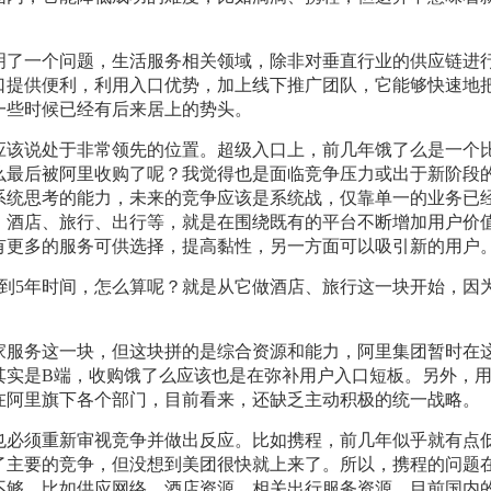
明了一个问题，生活服务相关领域，除非对垂直行业的供应链进
口提供便利，利用入口优势，加上线下推广团队，它能够快速地
一些时候已经有后来居上的势头。
应该说处于非常领先的位置。超级入口上，前几年饿了么是一个
么最后被阿里收购了呢？我觉得也是面临竞争压力或出于新阶段
系统思考的能力，未来的竞争应该是系统战，仅靠单一的业务已
、酒店、旅行、出行等，就是在围绕既有的平台不断增加用户价
有更多的服务可供选择，提高黏性，另一方面可以吸引新的用户
到5年时间，怎么算呢？就是从它做酒店、旅行这一块开始，因
家服务这一块，但这块拼的是综合资源和能力，阿里集团暂时在
其实是B端，收购饿了么应该也是在弥补用户入口短板。另外，
在阿里旗下各个部门，目前看来，还缺乏主动积极的统一战略。
也必须重新审视竞争并做出反应。比如携程，前几年似乎就有点
了主要的竞争，但没想到美团很快就上来了。所以，携程的问题
不够，比如供应网络、酒店资源、相关出行服务资源，目前国内