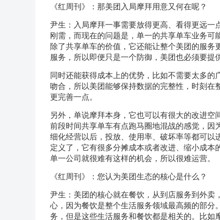
《红周刊》：那美团入局摩拜用意又何在呢？
尹生：入局摩拜一事需要放得更高、看得更远一
刚需，而现在的问题是，单一的共享单车业务可
除了共享单车的价值，它还能让整个美团的服务
服务，所以即便只是一个防御，美团也必须要提
同时还能获得成本上的优势，比如不需要太多的
吻合，所以美团能够保持数据的完整性，时刻在
更完善一点。
另外，单说摩拜本身，它也可以有很大的改进空
前段时间共享单车有点跑马圈地混战的感觉，因
细化经营以后，投放、使用率、破坏率等都可以
定义了，它有很多分摊成本或者改进、缩小成本
单一公司就很难有这样的机会，所以很难运营。
《红周刊》：您认为美团生态的核心是什么？
尹生：美团的核心就在餐饮，从到店服务到外卖
心，因为餐饮是整个生活服务领域最高频的部分
务，但是这些生活服务和餐饮都是相关的。比如