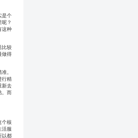
实是个
里呢？
有这种
活比较
慢做得
精准。
进行精
重新去
贴。而
这个核
生活服
所以都