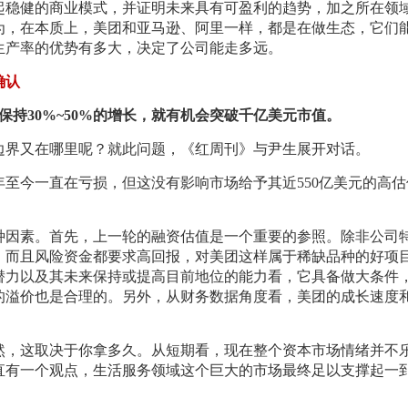
起稳健的商业模式，并证明未来具有可盈利的趋势，加之所在领
为，在本质上，美团和亚马逊、阿里一样，都是在做生态，它们
生产率的优势有多大，决定了公司能走多远。
确认
保持30%~50%的增长，就有机会突破千亿美元市值。
边界又在哪里呢？就此问题，《红周刊》与尹生展开对话。
年至今一直在亏损，但这没有影响市场给予其近550亿美元的高
种因素。首先，上一轮的融资估值是一个重要的参照。除非公司
，而且风险资金都要求高回报，对美团这样属于稀缺品种的好项
潜力以及其未来保持或提高目前地位的能力看，它具备做大条件
的溢价也是合理的。另外，从财务数据角度看，美团的成长速度
然，这取决于你拿多久。从短期看，现在整个资本市场情绪并不
直有一个观点，生活服务领域这个巨大的市场最终足以支撑起一