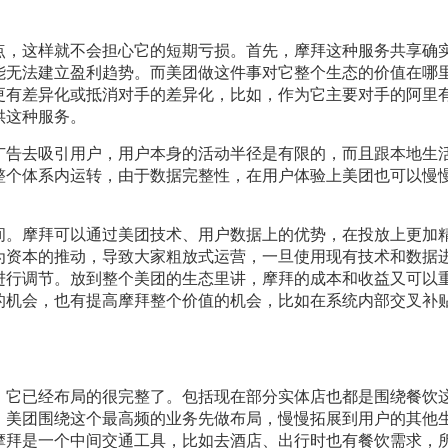
点，这样就不会担心它的短期亏损。首先，摩拜这种服务共享确
能无法建立盈利趋势。而美团做这件事对它整个生态的价值在哪
更有差异化或抵消对手的差异化，比如，作为它主要对手的阿里
供这种服务。
广告去吸引用户，用户本身的活动半径是有限的，而且跟本地生
整个体系内运转，由于数据完整性，在用户体验上美团也可以慢
间。摩拜可以通过美团技术、用户数据上的优势，在投放上更加
为资本的推动，导致大家粗放式运营，一旦使用现有技术和数据
进行调节。放到整个美团的生态里讲，摩拜的成本和收益又可以
的机会，也有提高摩拜整个价值的机会，比如在系统内部交叉补
，它已经布局的很完整了。包括现在部分实体店也都是围绕餐饮
。美团围绕这个最高频的业务先做布局，慢慢拓展到用户的其他
摩拜是一个中间交通工具，比如去酒店、出行时也有餐饮需求，