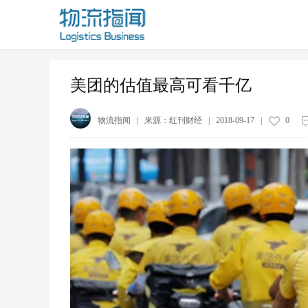
美团的估值最高可看千亿
物流指闻
| 来源：
红刊财经
|
2018-09-17
|
0