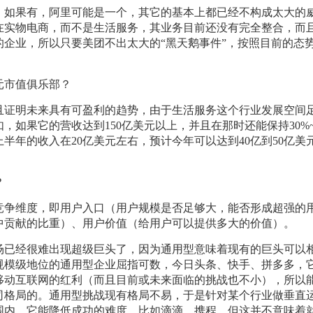
。如果有，阿里可能是一个，其它的基本上都已经不构成太大的
在实物电商，而不是生活服务，其业务目前还没有完全整合，而
企业，所以只要美团不出太大的“黑天鹅事件”，按照目前的态
元市值俱乐部？
且证明未来具有可盈利的趋势，由于生活服务这个行业发展空间
，如果它的营收达到150亿美元以上，并且在那时还能保持30%~
半年的收入在20亿美元左右，预计今年可以达到40亿到50亿美
。
？
竞争维度，即用户入口（用户规模是否足够大，能否形成超强的
中贡献的比重）、用户价值（给用户可以提供多大的价值）。
场已经很难出现超级巨头了，因为通用型意味着现有的巨头可以
规模级地位的通用型企业屈指可数，今日头条、快手、拼多多，
移动互联网的红利（而且目前或未来面临的挑战也不小），所以
司格局的。通用型挑战现有格局不易，于是针对某个行业做垂直
围内，它能降低成功的难度，比如滴滴、携程，但这并不意味着