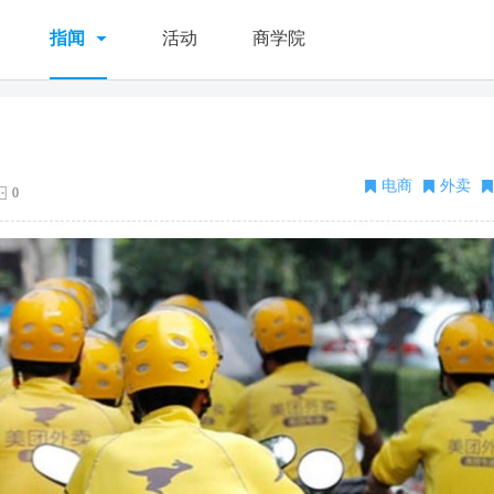
指闻
活动
商学院
电商
外卖
0