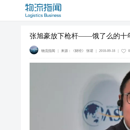
张旭豪放下枪杆——饿了么的十
物流指闻
| 来源：
《财经》 张珺
|
2018-09-18
|
0