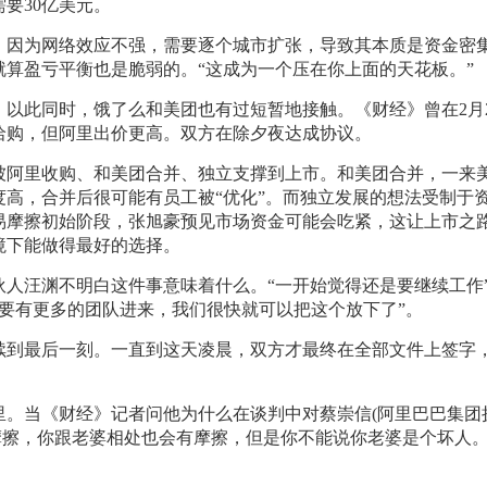
要30亿美元。
，因为网络效应不强，需要逐个城市扩张，导致其本质是资金密
算盈亏平衡也是脆弱的。“这成为一个压在你上面的天花板。”
以此同时，饿了么和美团也有过短暂地接触。《财经》曾在2月2
洽购，但阿里出价更高。双方在除夕夜达成协议。
被阿里收购、和美团合并、独立支撑到上市。和美团合并，一来
高，合并后很可能有员工被“优化”。而独立发展的想法受制于
易摩擦初始阶段，张旭豪预见市场资金可能会吃紧，这让上市之
境下能做得最好的选择。
人汪渊不明白这件事意味着什么。“一开始觉得还是要继续工作
，要有更多的团队进来，我们很快就可以把这个放下了”。
续到最后一刻。一直到这天凌晨，双方才最终在全部文件上签字
里。当《财经》记者问他为什么在谈判中对蔡崇信(阿里巴巴集团
摩擦，你跟老婆相处也会有摩擦，但是你不能说你老婆是个坏人。