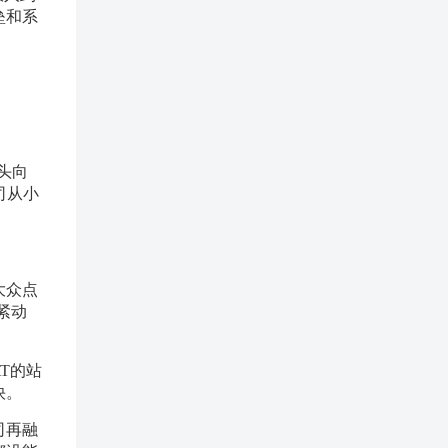
垒和系
头向
司从小
大众点
紧动
T的站
快。
司再融