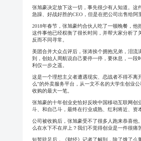
张旭豪决定放下这一切，事先很少有人知道。这
急躁、好战好胜的CEO，但是在把公司出售给阿
2018年春节，张旭豪约合伙人吃了一顿晚餐，
这件事他已经权衡了很长时间，并帮大家分析了
反而不同寻常。
美团合并大众点评后，张涛挨个拥抱兄弟，泪流
到，创始人周航说自己要停一停，要休息，一段
利仅一步之遥。
这是一个理想主义者遭遇现实、恋战者不得不离
么”的外卖服务平台，从一文不名的大学生创业公
收购的最大一笔。
张旭豪的十年创业史恰好反映中国移动互联网创
斗、和自己斗，最终在行业成熟、红利将近、资
公司被收购后，张旭豪受不了很多人跑来恭喜他。
么在水下不在岸上？我们不觉得创业是一件很痛苦
短暂驻足后，《财经》记者了解到，除了饿了么董