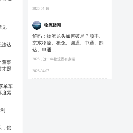
2026-04-16
物流指闻
襟见
解码：物流龙头如何破局？顺丰、
京东物流、极兔、圆通、中通、韵
无法达
达、申通…
2025，这一年物流圈有点猛
个董事
时才愿
2026-04-07
享单车
再度紧
付利
示，饿