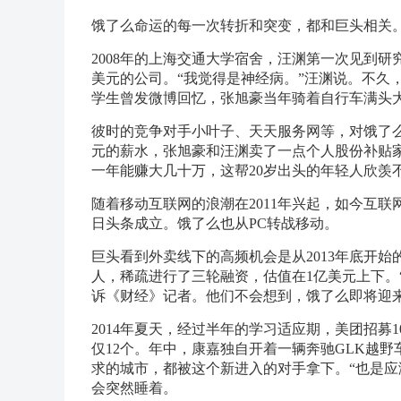
饿了么命运的每一次转折和突变，都和巨头相关
2008年的上海交通大学宿舍，汪渊第一次见到研
美元的公司。“我觉得是神经病。”汪渊说。不久
学生曾发微博回忆，张旭豪当年骑着自行车满头
彼时的竞争对手小叶子、天天服务网等，对饿了么
元的薪水，张旭豪和汪渊卖了一点个人股份补贴
一年能赚大几十万，这帮20岁出头的年轻人欣羡
随着移动互联网的浪潮在2011年兴起，如今互联网
日头条成立。饿了么也从PC转战移动。
巨头看到外卖线下的高频机会是从2013年底开始
人，稀疏进行了三轮融资，估值在1亿美元上下。
诉《财经》记者。他们不会想到，饿了么即将迎
2014年夏天，经过半年的学习适应期，美团招募1
仅12个。年中，康嘉独自开着一辆奔驰GLK越
求的城市，都被这个新进入的对手拿下。“也是应
会突然睡着。