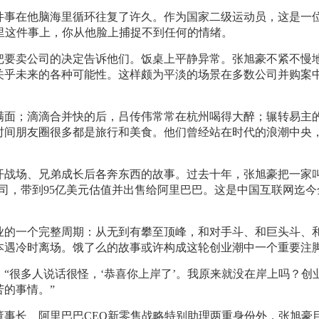
件事在他脑海里循环往复了许久。作为国家二级运动员，这是一
里这件事上，你从他脸上捕捉不到任何的情绪。
他把要卖公司的决定告诉他们。饭桌上平静异常。张旭豪不紧不慢
关乎未来的各种可能性。这样颇为平淡的场景在多数公司并购案
满面；滴滴合并快的后，吕传伟常常在杭州喝得大醉；辗转易主
时间朋友圈很多都是旅行和美食。他们曾经站在时代的浪潮中央
开战场、兄弟成长后各奔东西的故事。过去十年，张旭豪把一家叫
司，带到95亿美元估值并出售给阿里巴巴。这是中国互联网迄今
业的一个完整周期：从无到有攀至顶峰，和对手斗、和巨头斗、
本遇冷时离场。饿了么的故事或许构成这轮创业潮中一个重要注
“很多人说话很怪，‘恭喜你上岸了’。我原来就没在岸上吗？创
的事情。”
事长、阿里巴巴CEO新零售战略特别助理两重身份外，张旭豪