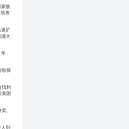
两家敌
了培养
急速扩
南浦大
。年
纷纷探
有找到
而美团
外卖、
敌人到