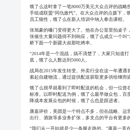
饿了么这时拿了一笔8000万美元大众点评的战
手组成联盟“同仇敌忾”。在大众点评的点拨下，饿
员工狼性，饿了么在新人培训中纳入拳击课程。
张旭豪的嗓门变得更大了。他在办公室里拍桌子，
张催生大量问题得不到响应，饿了么成立一个叫“
桥下面一个新疆大叔那吃烤串。
“2014年是一个混战，搞不清楚了，大家只知
底，饿了么人数达到5000人。
战局在2015年发生转变。外卖行业在这一年遭
索起自建物流，通过提供配送获取更多供给继而撬动
饿了么很早就看到了即时配送的机会，但一位曾
标准。以即时配送为例，饿了么最早做众包，百
降成本发展众包的时候，饿了么也是跟进者。
康嘉评价，美团是一个特点不多，但在战略、运
出行、酒旅等多业务扩张，多支点的平台有更多
“我们从一开始就是少一条腿走路的。”康嘉一直