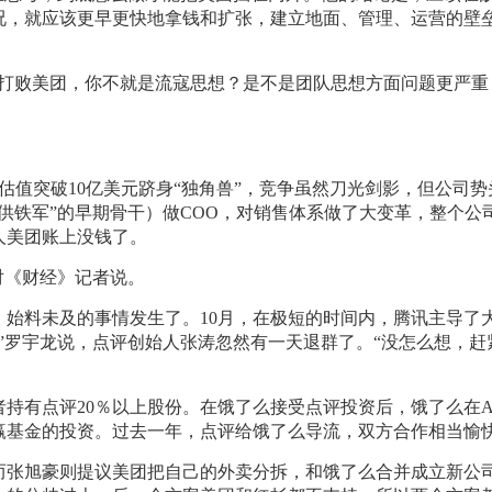
战况，就应该更早更快地拿钱和扩张，建立地面、管理、运营的壁
想打败美团，你不就是流寇思想？是不是团队思想方面问题更严重
，估值突破10亿美元跻身“独角兽”，竞争虽然刀光剑影，但公司势
供铁军”的早期骨干）做COO，对销售体系做了大变革，整个公
人美团账上没钱了。
对《财经》记者说。
始料未及的事情发生了。10月，在极短的时间内，腾讯主导了
”罗宇龙说，点评创始人张涛忽然有一天退群了。“没怎么想，赶
持有点评20％以上股份。在饿了么接受点评投资后，饿了么在A
赢基金的投资。过去一年，点评给饿了么导流，双方合作相当愉
而张旭豪则提议美团把自己的外卖分拆，和饿了么合并成立新公