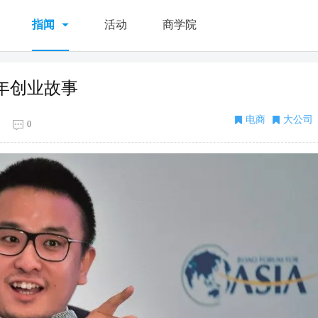
指闻
活动
商学院
年创业故事
电商
大公司
0