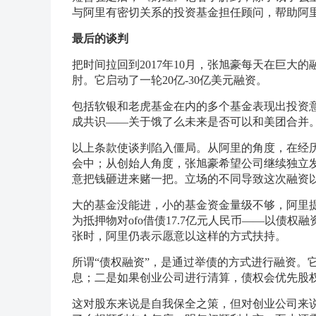
与阿里有密切关系的投资基金担任顾问，帮助阿
最后的谈判
把时间拉回到2017年10月，张旭豪每天在巨
肘。它启动了一轮20亿-30亿美元融资。
包括软银和老虎基金在内的多个基金表现出投资
成共识——关于饿了么未来是否可以和美团合并
以上条款使谈判陷入僵局。从阿里的角度，在经
会中；从创始人角度，张旭豪希望公司继续独立
意把钱砸进来赌一把。立场的不同导致这次融资
大的基金没能进，小的基金资金量级不够，阿里提
为抵押物对ofo借债17.7亿元人民币——以债
张时，阿里仍表示愿意以这样的方式扶持。
所谓“债权融资”，是通过举债的方式进行融资。
息；二是如果创业公司进行清算，债权会优先股
这对股东来说是自我保全之策，但对创业公司来