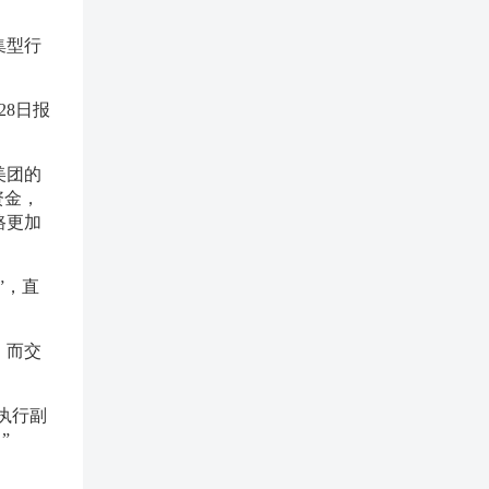
集型行
8日报
美团的
资金，
路更加
”，直
，而交
执行副
”