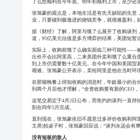
了么想顺利在今年底、明年初顺利上市，至少还需
张旭豪的观点是，本地生活是有先天缺陷的生意
业，只要碰到极激进的烧钱竞争，就很难盈利，就
据《财经》了解，阿里与饿了么展开了收购谈判，
道，95亿美元估值是多方博弈的结果，美团短暂
实际上，收购前饿了么确实面临三种可能性——
出价不会比阿里高，二来美团外卖和饿了么重合度
到上市仍需要数十亿美元。在今年中国和美国贸
艰难。张旭豪公开表示，卖给阿里是他在当时环
在那顿晚餐上得知收购的消息时，年龄最小的合伙
到两个月后他才理解，“全资收购要有新的CEO
这笔交易定于4月2日公布，而焦灼的谈判一直持
割在同年5月完成。
直到现在，张旭豪依旧不愿意过多评价收购和阿
主席)拍桌子时，张旭豪回应说：“谈判永远会有
没有短板的敌人