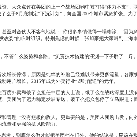
略投资。大众点评在美团的上一个战场团购中被打得“体力不支”，
了么于8月底制定“下沉计划”，向全国200个城市紧急扩张。为
甚至对合伙人不客气地说：“你很多事情做得一塌糊涂。”因为
发改委”的临时组织。特别焦虑的时候，张旭豪把大家叫到上海
道打，不管什么姿势和套路。”负责技术搭建的汪渊一下子胖了十斤
遇首次增长停滞，原因是纯粹的补贴已经难以带来更多流量，各家
用户增长。2015年成为外卖行业“即时配送”的元年。
在百度外卖和饿了么担任中层的人士说，饿了么在战略深度上没
度、美团为了运力稳定发展专送，饿了么把众包停了立马跟进；
营和管理上没有短板的敌人。更重要的是，美团从团购出发，向
的流量和更强的抗风险能力。
在思考，到底怎么做才能把美团挡在门外。他的结论是，应该在