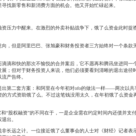
里寻找新零售和新消费方面的机会。他又开始忙碌起来。
大的融资压力中醒来。在激烈的外卖补贴战争下，饿了么资金此时捉
意向，但是阿里巴巴、张旭豪和财务投资者三方始终对一个条款
。
历滴滴和快的那次不愉悦的合并案后，它不愿再和腾讯坐进同一
发展；但对于财务投资人来说，他们必须要看到清晰的退出途径
以流产告终。
出第二套方案：和阿里在今年初对ofo的做法一样——两次以共
权融资的方式资助饿了么。不过这笔钱没用太久，在年初饿了么资金
它和“股权融资”的不同在于，一是企业需在约定时间内还债并支
权退出。
说非长远之计。一位接近饿了么董事会的人士对《财经》记者表