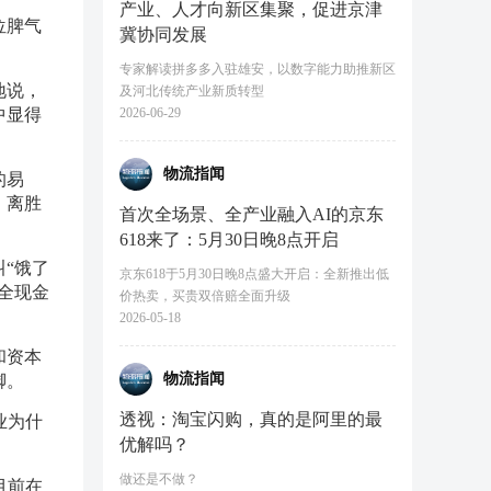
产业、人才向新区集聚，促进京津
位脾气
冀协同发展
专家解读拼多多入驻雄安，以数字能力助推新区
地说，
及河北传统产业新质转型
中显得
2026-06-29
物流指闻
的易
，离胜
首次全场景、全产业融入AI的京东
618来了：5月30日晚8点开启
“饿了
京东618于5月30日晚8点盛大开启：全新推出低
全现金
价热卖，买贵双倍赔全面升级
2026-05-18
和资本
物流指闻
脚。
透视：淘宝闪购，真的是阿里的最
业为什
优解吗？
做还是不做？
目前在