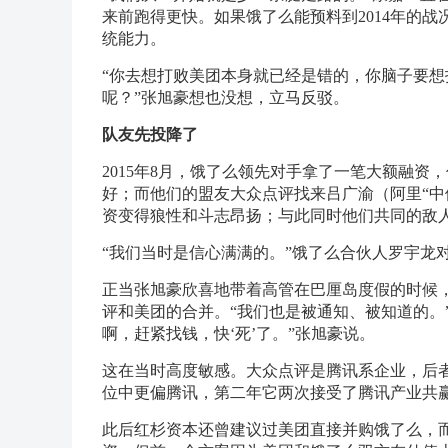
来前跑得更快。如果饿了么能预料到2014年的
统能力。
“你去想打败美团本身就已经是错的，你脑子要
呢？”张旭豪想也没想，立马反驳。
队友先投降了
2015年8月，饿了么领先对手拿了一笔大额融资
好；而他们的盟友大众点评找来吕广渝（阿里“中
资变得狼性和斗志昂扬；与此同时他们共同的敌
“我们当时是信心满满的。”饿了么合伙人罗宇龙
正当张旭豪欣喜地带着高管在巴厘岛度假的时候，
评和美团的合并。“我们也是被通知、被知道的。
啊，赶紧找钱，快‘死’了。”张旭豪说。
这在当时高度敏感。大众点评是腾讯系企业，后者
位中更偏腾讯，第二年它两次接受了腾讯产业共
此后红杉资本还曾建议过美团直接并购饿了么，