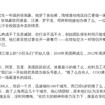
。
究生一年级的张旭豪。他穿了条短裤，情绪激动地说自己要做一家
，张旭豪联同康嘉、汪渊、罗宇龙、邓烨和闵婕创办饿了么。一
大汗在校园送外卖的情景。
构成不了实质威胁。但行业不温不火，创始团队很长时间只能拿5
家用。他们甚至想过要去开一家餐厅——在得知交大一对情侣开
不已。
江湖上的“小巨头们”开始入场：2010年美团网成立，2012年滴
的，阿里、百度、美团跃跃欲试。体量最小的饿了么，此时员工不
“我们从一开始就把美团当做头号敌人。”饿了么合伙人、COO
来一场最漫长的战役。
000人，培训一个月，迅速铺向100个城市。而已经6岁的饿了么
野车，跑了上海周边几十个城市。他心情阴郁，原本他们以为没有
激反应，没时间懊悔。”在巨大的精神和体力压力下，康嘉在等