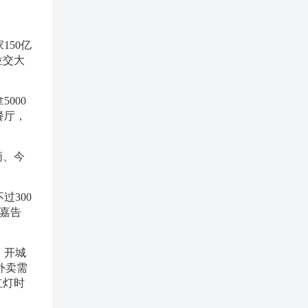
150亿
位交大
000
餐厅，
滴、今
过300
康嘉告
，开城
外卖需
红灯时