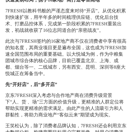
7FRESH以教科书般的严谨态度来对待“开店”。从优化积累
到快速扩张，用半年多的时间梳理供应链、优化后台技
术、打磨品控体系，完成第一阶段积累的7FRESH重装出
发，初战就收获了16位志同道合的“亲密战友”。
此次与7FRESH签约的16家地产商不仅在消费者中享有很高
的知名度，其商业项目更是遍布全国，这也成为7FRESH加
速全国范围布局的重要基础。以大悦城为例，作为中粮集
团城市综合体的核心品牌，目前已覆盖北京、上海、成
都、烟台等一、二线城市，另有西安、昆明、深圳等8座大
悦城正在筹备当中。
先“开好店”，后“多开店”
京东7FRESH深入考虑与合作地产商在消费升级背景
下“人、货 、场”三方面的价值升级，更精准的人群定位将
帮助实现更精准的需求满足。由此产生的人流吸引力和人
群黏性，将助力商业地产“客似云来”期望成为现实。
王笑松认为，除了消费者品牌认知，7FRESH还会利用京东