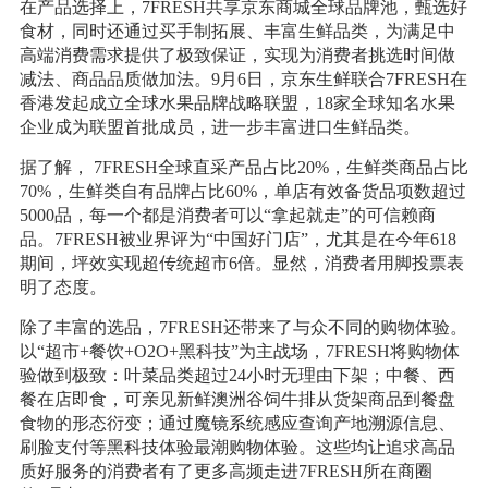
在产品选择上，7FRESH共享京东商城全球品牌池，甄选好
食材，同时还通过买手制拓展、丰富生鲜品类，为满足中
高端消费需求提供了极致保证，实现为消费者挑选时间做
减法、商品品质做加法。9月6日，京东生鲜联合7FRESH在
香港发起成立全球水果品牌战略联盟，18家全球知名水果
企业成为联盟首批成员，进一步丰富进口生鲜品类。
据了解， 7FRESH全球直采产品占比20%，生鲜类商品占比
70%，生鲜类自有品牌占比60%，单店有效备货品项数超过
5000品，每一个都是消费者可以“拿起就走”的可信赖商
品。7FRESH被业界评为“中国好门店”，尤其是在今年618
期间，坪效实现超传统超市6倍。显然，消费者用脚投票表
明了态度。
除了丰富的选品，7FRESH还带来了与众不同的购物体验。
以“超市+餐饮+O2O+黑科技”为主战场，7FRESH将购物体
验做到极致：叶菜品类超过24小时无理由下架；中餐、西
餐在店即食，可亲见新鲜澳洲谷饲牛排从货架商品到餐盘
食物的形态衍变；通过魔镜系统感应查询产地溯源信息、
刷脸支付等黑科技体验最潮购物体验。这些均让追求高品
质好服务的消费者有了更多高频走进7FRESH所在商圈