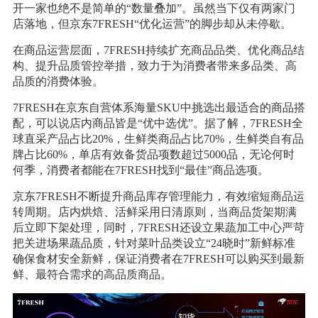
开一家也绝不是简单的“数量叠加”。虽然当下仅有两家门
店落地，但京东7FRESH“优化运营”的脚步却从未停歇。
在商品运营层面，7FRESH持续扩充商品品类、优化商品结
构、提升品质管控举措，致力于为消费者带来多品类、高
品质的消费体验。
7FRESH在京东自营体系海量SKU中挑选出最适合的商品搭
配，可以说店内商品皆是“优中选优”。据了解，7FRESH全
球直采产品占比20%，生鲜类商品占比70%，生鲜类自有品
牌占比60%，单店有效备货品项数超过5000品，无论何时
何季，消费者都能在7FRESH找到“最佳”商品选项。
京东7FRESH不断提升商品库存管理能力，有效缩短商品运
转周期。店内烘焙、活鲜采用日清原则，当商品货架期满
后立即下架处理，同时，7FRESH还设立果蔬加工中心严苛
把关进场果蔬品质，针对菜叶品类设立“24晓时”新鲜标准
确保食材安全新鲜，保证消费者在7FRESH可以购买到最新
鲜、最符合需求的高品质商品。