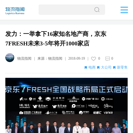
发力：一举拿下16家知名地产商，京东
7FRESH未来3-5年将开1000家店
物流指闻
| 来源：
物流指闻
|
2018-09-19
|
0
0
电商
大公司
新零售