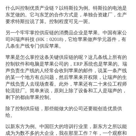
什么叫控制优质产业链？以特斯拉为例。特斯拉的电池是
东芝做的。它与东芝的合作方式是，单独合资建厂，生产
要求特斯拉说了算。控制程度可见一斑。
另一个牢牢掌控供应链的消费品企业是苹果。中国有家公
司叫瑞声科技 (HK：02018)，它给苹果做声学元器件，有
几条生产线专门供应苹果。
苹果是怎么掌控这条关键供应链的呢？这几条线上所有的
控制软件和电脑是苹果公司的，ERP 系统也是苹果的。瑞
声负责生产线的人经常会收到苹果的邮件，说某一条产线
的某一个地方有点问题，然后苹果来开权限，让瑞声的生
产线负责人去现场查看。此外，苹果还有二十来位工程师
轮流驻厂。简单来说，原则上除了设备和工人是瑞声的，
剩下的都由苹果控制。
除了控制供应链，那些能做大的公司还要能创造优质供
给。
以新东方为例。中国巨大的培训行业里，新东方之所以能
成为为数不多的大企业，我在那里工作 7 年，一个观察和