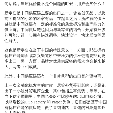
句话说，当质优价廉不是个问题的时候，用户会买什么？
新零售是中间供应链主要的出口之一。像名创优品，以及
前面提到的小米的米家有品，在起量之后，所占有的供应
链就是中间这层有一定的标准化的质量标准和生产能力的
供应链。中间供应链也因为与新零售的结合，开始有升级
的可能，进一步拥有快速调整、快速设计、快速反馈等柔
性能力。
这也是新零售在当下中国的特殊意义：一方面，那些拥有
优质产能却面临新兴渠道所带来压力的供应链需要找到更
多出口。另一方面，品牌对优质供应链的需求也会越来越
大。两者互相成就。
此外，中间供应链还有一个非常典型的出口是外贸电商。
上一次金融危机发生的时候，尽管外贸受到影响，还是跑
出了一小波外贸电商企业，其中包括兰亭集势，等等。在
当下这个周期里，中国也会诞生比较多的出口电商公司。
以峰瑞投的Club Factory 和 Patpat 为例，它们都是基于中国
有优质产能的供应链，做了直销通路，直销的对象是国外