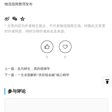
物流指闻整理发布
* 文章内容为作者独立观点，不代表物流指闻立场。转载此文章需
经作者同意，同时注明作者姓名及来源。
0
0
上一篇：
盒马鲜生，真的很难学
下一篇：
一文全面解析“供应链金融”核心精华
参与评论