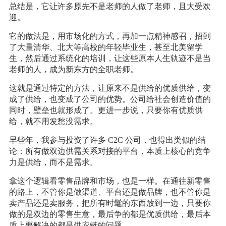
总结是，它让许多原先不是老师的人做了老师，且大受欢
迎。
它的做法是，用市场化的方式，再加一点精神感召，招到
了大量清华、北大等高校的年轻毕业生，甚至北美留学
生，然后通过系统化的培训，让这些原本人生轨迹不是当
老师的人，成为新东方的全职老师。
这就是通过特定的方法，让原来不是供给的优质供给，变
成了供给，也变成了公司的优势。公司给社会创造价值的
同时，壁垒也就形成了。更进一步说，只要你有优质供
给，就不用发愁没需求。
早些年，我参与投资了许多 C2C 公司，也得出类似的结
论：所有做双边供需关系对接的平台，本质上核心的竞争
力是供给，而不是需求。
拿这个逻辑看零售品牌和市场，也是一样。在通往新零售
的路上，不管你是做渠道、平台还是做品牌，也不管你是
卖产品还是卖服务，把所有时髦的东西放到一边，只要你
做的是双边的零售生意，最后争的都是优质供给，最后本
质上要解决的都是供应链的问题。