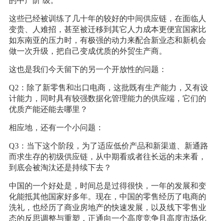
的中产阶 级。
这些已经被训练了几十年的较好的中间供应链，在面临人
变贵、人难招，甚至被迁移到其它人力成本更便宜国家比
如东南亚的压力时，有极强的动力来配合新业态和新机会
做一次升级，把自己变成优质的外贸生产商。
这也是我们今天留下的另一个开放性的问题：
Q2：除了新零售和出口电商，这批既有生产能力，又有设
计能力，同时具有较强数据化管理能力的供应端，它们的
优质产能还能去哪里？
相应地，还有一个小问题：
Q3：当下这个阶段，为了适应低价产品和新渠道、新通路
而求生存的初级供应链，从中期看或者往长远的未来看，
到底会被淘汰还是持续下去？
中国的一个好处是，时间总是过得很快，一年的发展和变
化能抵其他国家好多年。现在，中国的零售经历了电商的
洗礼，也经历了商业房地产的快速发展，以及线下零售业
态的反思调整与重塑，正通向一个高度竞争且高度市场化