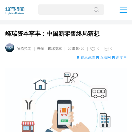
峰瑞资本李丰：中国新零售终局猜想
物流指闻
| 来源：
锋瑞资本
|
2018-09-20
|
0
0
信息系统
互联网
新零售