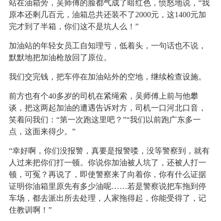
站在油箱旁，吴师傅的脸都气成了暗红色，愤怒地说，“我
原本还剩几百元，油箱总共还装不了2000元，这1400元加
完才到了半箱，你们这不是坑人么！”
加油站的年轻女员工自知理亏，低着头，一句话也不说，
默默地把加油枪放回了原位。
我们交完钱，把车停在加油站外的空地，继续检查设施。
前方也有个40多岁的司机在紧绳索，吴师傅上前与他攀
谈，把这两起加油的遭遇告诉对方，司机一口河北口音，
笑着问我们：“第一次跑这里吧？”“我们以前跑广东多一
点，这面来得少。”
“幸好啊，你们没报警，真要是报警喽，没等警察到，就有
人过来把你们打一顿。你说你加油被人坑了，还被人打一
顿，可冤？再说了，即使警察来了向着你，你有什么证据
证明你油箱里原先有多少油呢……若是警察说把车拖到停
车场，都去派出所去处理，人家拖得起，你能受得了，记
住教训啊！”