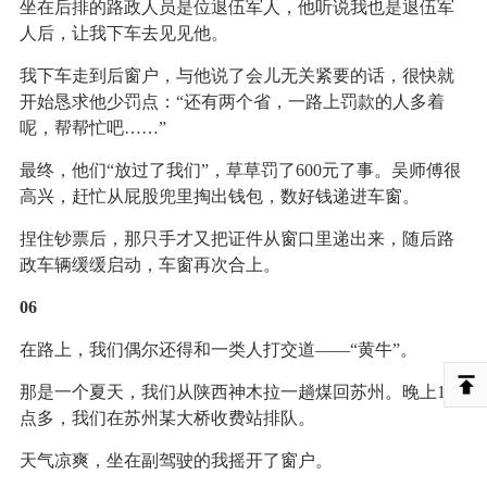
坐在后排的路政人员是位退伍军人，他听说我也是退伍军
人后，让我下车去见见他。
我下车走到后窗户，与他说了会儿无关紧要的话，很快就
开始恳求他少罚点：“还有两个省，一路上罚款的人多着
呢，帮帮忙吧……”
最终，他们“放过了我们”，草草罚了600元了事。吴师傅很
高兴，赶忙从屁股兜里掏出钱包，数好钱递进车窗。
捏住钞票后，那只手才又把证件从窗口里递出来，随后路
政车辆缓缓启动，车窗再次合上。
06
在路上，我们偶尔还得和一类人打交道——“黄牛”。
那是一个夏天，我们从陕西神木拉一趟煤回苏州。晚上11
点多，我们在苏州某大桥收费站排队。
天气凉爽，坐在副驾驶的我摇开了窗户。