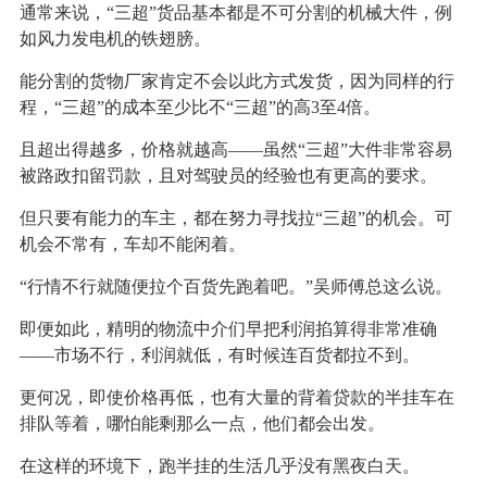
通常来说，“三超”货品基本都是不可分割的机械大件，例
如风力发电机的铁翅膀。
能分割的货物厂家肯定不会以此方式发货，因为同样的行
程，“三超”的成本至少比不“三超”的高3至4倍。
且超出得越多，价格就越高——虽然“三超”大件非常容易
被路政扣留罚款，且对驾驶员的经验也有更高的要求。
但只要有能力的车主，都在努力寻找拉“三超”的机会。可
机会不常有，车却不能闲着。
“行情不行就随便拉个百货先跑着吧。”吴师傅总这么说。
即便如此，精明的物流中介们早把利润掐算得非常准确
——市场不行，利润就低，有时候连百货都拉不到。
更何况，即使价格再低，也有大量的背着贷款的半挂车在
排队等着，哪怕能剩那么一点，他们都会出发。
在这样的环境下，跑半挂的生活几乎没有黑夜白天。