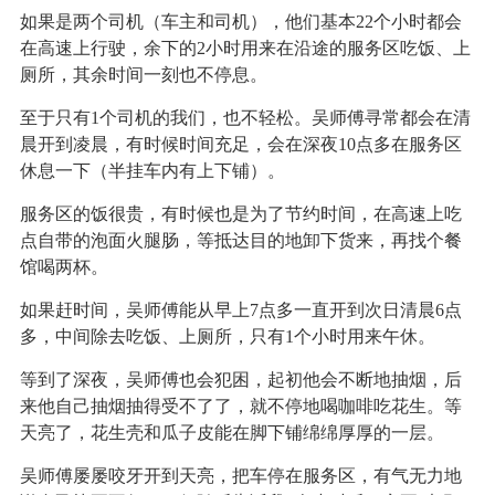
如果是两个司机（车主和司机），他们基本22个小时都会
在高速上行驶，余下的2小时用来在沿途的服务区吃饭、上
厕所，其余时间一刻也不停息。
至于只有1个司机的我们，也不轻松。吴师傅寻常都会在清
晨开到凌晨，有时候时间充足，会在深夜10点多在服务区
休息一下（半挂车内有上下铺）。
服务区的饭很贵，有时候也是为了节约时间，在高速上吃
点自带的泡面火腿肠，等抵达目的地卸下货来，再找个餐
馆喝两杯。
如果赶时间，吴师傅能从早上7点多一直开到次日清晨6点
多，中间除去吃饭、上厕所，只有1个小时用来午休。
等到了深夜，吴师傅也会犯困，起初他会不断地抽烟，后
来他自己抽烟抽得受不了了，就不停地喝咖啡吃花生。等
天亮了，花生壳和瓜子皮能在脚下铺绵绵厚厚的一层。
吴师傅屡屡咬牙开到天亮，把车停在服务区，有气无力地