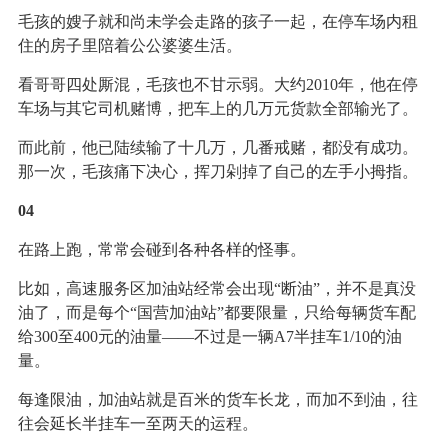
毛孩的嫂子就和尚未学会走路的孩子一起，在停车场内租
住的房子里陪着公公婆婆生活。
看哥哥四处厮混，毛孩也不甘示弱。大约2010年，他在停
车场与其它司机赌博，把车上的几万元货款全部输光了。
而此前，他已陆续输了十几万，几番戒赌，都没有成功。
那一次，毛孩痛下决心，挥刀剁掉了自己的左手小拇指。
04
在路上跑，常常会碰到各种各样的怪事。
比如，高速服务区加油站经常会出现“断油”，并不是真没
油了，而是每个“国营加油站”都要限量，只给每辆货车配
给300至400元的油量——不过是一辆A7半挂车1/10的油
量。
每逢限油，加油站就是百米的货车长龙，而加不到油，往
往会延长半挂车一至两天的运程。