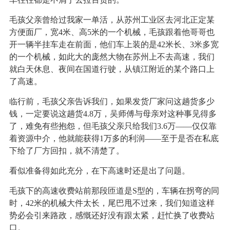
毛孩父亲曾给过我家一单活，从苏州工业区去河北正定某
方便面厂，宽4米、高5米的一个机械，毛孩跟着他哥哥也
开一辆半挂车走在前面，他们车上装的是42米长、3米多宽
的一个机械，如此大的庞然大物在苏州上不去高速，我们
就白天休息、夜间在国道行驶，从镇江附近的某个路口上
了高速。
临行前，毛孩父亲告诉我们，如果发货厂家问这趟货多少
钱，一定要说这趟货4.8万，吴师傅与母亲对这种事见得多
了，难免有些抱怨，但毛孩父亲只给我们3.6万——仅仅靠
着资源中介，他就能获得1万多的利润——至于是否在私底
下给了厂方回扣，就不清楚了。
看似准备得如此充分，在下高速时还是出了问题。
毛孩下的高速收费站前那段匝道是S型的，车辆在拐弯的同
时，42米的机械大件太长，尾巴甩不过来，我们知道这样
势必会引来路政，感慨还好没有跟太紧，赶忙换了收费站
口。