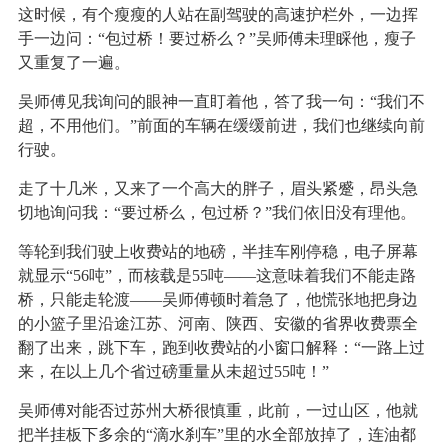
这时候，有个瘦瘦的人站在副驾驶的高速护栏外，一边挥
手一边问：“包过桥！要过桥么？”吴师傅未理睬他，瘦子
又重复了一遍。
吴师傅见我询问的眼神一直盯着他，答了我一句：“我们不
超，不用他们。”前面的车辆在缓缓前进，我们也继续向前
行驶。
走了十几米，又来了一个高大的胖子，眉头紧蹙，昂头急
切地询问我：“要过桥么，包过桥？”我们依旧没有理他。
等轮到我们驶上收费站的地磅，半挂车刚停稳，电子屏幕
就显示“56吨”，而核载是55吨——这意味着我们不能走路
桥，只能走轮渡——吴师傅顿时着急了，他慌张地把身边
的小篮子里沿途江苏、河南、陕西、安徽的省界收费票全
翻了出来，跳下车，跑到收费站的小窗口解释：“一路上过
来，在以上几个省过磅重量从未超过55吨！”
吴师傅对能否过苏州大桥很慎重，此前，一过山区，他就
把半挂板下多余的“滴水刹车”里的水全部放掉了，连油都