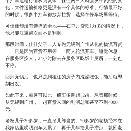
半挂车运输行情极为复杂，往往两三天就会发生剧烈的变
化，大件运输价格更是没有一个具体的标准。行情最不好
的时候，很多半挂车都放弃拉货，选择在停车场里等待。
可佳佳却没有选择的余地——在每月贷款1万多的情况下，
他只能注重趟次而不是利润。
那段时间，佳佳父子二人专跑无锡到广州从化的物流百货
——只是因为百货不用等——两人轮流开车、睡觉休息，
在服务区换人，24小时除去在服务区吃饭上厕所，一刻也
不停。
回到无锡后，也只是到租住的房子内洗澡吃饭，随后就即
刻出发。
如此下来，每月可以比一般车多跑1到2趟。尽管那时候，
从无锡到广州，一趟百货来回的利润总和甚至不到4000
元。
老杨儿子20多岁，一直吊儿郎当的。50多岁的老杨经常在
我家店里唠叨跑车太累了，再干几年给儿子攒点，就回老