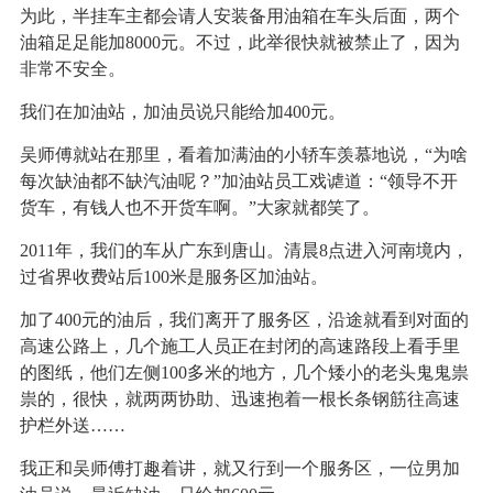
为此，半挂车主都会请人安装备用油箱在车头后面，两个
油箱足足能加8000元。不过，此举很快就被禁止了，因为
非常不安全。
我们在加油站，加油员说只能给加400元。
吴师傅就站在那里，看着加满油的小轿车羡慕地说，“为啥
每次缺油都不缺汽油呢？”加油站员工戏谑道：“领导不开
货车，有钱人也不开货车啊。”大家就都笑了。
2011年，我们的车从广东到唐山。清晨8点进入河南境内，
过省界收费站后100米是服务区加油站。
加了400元的油后，我们离开了服务区，沿途就看到对面的
高速公路上，几个施工人员正在封闭的高速路段上看手里
的图纸，他们左侧100多米的地方，几个矮小的老头鬼鬼祟
祟的，很快，就两两协助、迅速抱着一根长条钢筋往高速
护栏外送……
我正和吴师傅打趣着讲，就又行到一个服务区，一位男加