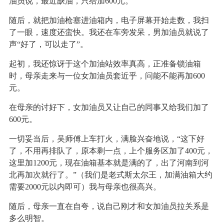
油员说，最近缺油，只给加600元。
随后，就把加油枪塞进油箱内，电子屏幕开始走数，我扫
了一眼，速度还蛮快。我还在车旁发呆，男加油员就说了
声“好了，可以走了”。
起初，我还惊讶于这个加油站效率真高，正准备锁油箱
时，母亲走来与一位女加油员套近乎，问能不能再加600
元。
在母亲的讨好下，女加油员又让自己的同事又给我们加了
600元。
一切妥当后，吴师傅上车打火，满脸兴奋地说，“这下好
了，不用再排队了，原本剩一点，上个服务区加了400元，
这里加1200元，现在油箱基本就是满的了，出了河南到河
北再加次就行了。”（我们是老式斯太尔王，加满油箱大约
需要2000元以内即可）我与母亲也很高兴。
随后，母亲一直在自夸，说自己刚才和女加油员拉关系是
多么明智。