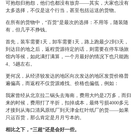
可抱怨归抱怨，他们也都没有放弃——其实，大家也没有
太多选择，不仅是这个行当，甚至包括运送的货物。
在所有的货物中，“百货”是最次的选择：不用等，随装随
有，但几乎不挣钱。
首先，装车需要1天，卸车需要1天，路上跑最少2到3天，
到达目的地之后，返程货源待定的话，则需要在停车场旅
馆内等候，如此满打满算，一个月最好的情况下也只能跑
4、5趟左右。
更何况，从经济较发达的地区向次发达的地区发货价格普
遍偏高，而返程不仅货源难找、价格也偏低，例如：
我家曾经从北京拉二锅头去海南，费用大约是2万多，而归
来的时候，费用打了半折，扣掉成本，最终亏损4000多元
才接到从海口清风原纸厂到天津金红叶纸厂的货——如果
只运百货，那么肯定是月月亏本的。
相比之下，“三超”还是会好一些。