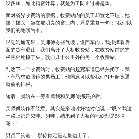
没多加，如此精密计算，就是为了防止过桥超重。
面对省界收费站的票据，收费站内的员工却置之不理，她
摇了摇头，坐在那明亮的窗口内，只是重复一句：“我们以
我们的地磅为准。”
眼见沟通无果，吴师傅有些气馁，返回车内，我指挥着后
面的货车退让，我们离开了大桥收费站，在收费站前的护
栏空档处掉了头，驶向几十公里外的另一个收费站。
到达下一个收费站时，收费站的超宽车道已经关闭了，我
下车恳求戴眼镜的男员工，他同意可以帮我们打开超宽通
道前的护栏。
随后，就站在一旁看着我和吴师傅挪开护栏。
吴师傅装作不经意、其实是搭讪讨好地对他说：“哎？我这
一路上都是53吨、54吨，结果到了大桥的地磅却是56吨
呢？”
男员工笑道：“那你肯定是走最边上了。”