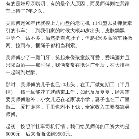
有的是嫌母亲唠叨，有的是个人原因，而吴师傅则在我家
车上待了7年之久。
吴师傅是90年代就摸上方向盘的老司机（141型以及弹簧牵
引的卡车），到我们家的时候大概40岁出头，皮肤黝黑、
中等个，话不多，虽然挺着点肚子，但爬4米多高的车顶撒
网、拉雨布、捆绳子都相当利索。
吴师傅少了一颗门牙，笑起来像孩童般可爱，爱喝酒并且
只喝白酒——那时候，我俩常常在抵达广州后，在大排档
一起喝到烂醉。
那时，吴师傅的儿子也已20出头，在工厂做短期工（半月
结），钱一旦够花了就结束工作，如此反反复复，经常需
要吴师傅贴补，小女儿还在老家读小学，妻子也在工厂里
做工，爱打麻将，手里也剩不下钱，全家收入主要都靠吴
师傅。
起初，按照半挂车司机行情，我们给吴师傅的工资大约是
6000元，后来渐渐涨到9500元。