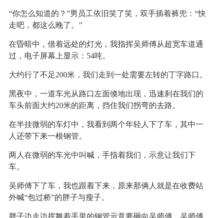
“你怎么知道的？”男员工依旧笑了笑，双手插着裤兜：“快
走吧，都这么晚了。”
在昏暗中，借着远处的灯光，我指挥吴师傅从超宽车道通
过，电子屏幕上显示：54吨。
大约行了不足200米，我们走到一处需要左转的丁字路口。
黑夜中，一道车光从路口左面倏地出现，迅速刹在我们的
车头前面大约20米的距离，挡住我们拐弯的去路。
在半挂微弱的车灯中，我看到两个年轻人下了车，其中一
人还带下来一根钢管。
两人在微弱的车光中叫喊，手指着我们，示意让我们下
车。
吴师傅下了车，我也跟着下来，原来那俩人就是在收费站
外喊“包过桥”的胖子与瘦子。
胖子边走边挥舞着手里的钢管示意要砸向吴师傅，吴师傅