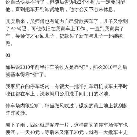
说自己快要不行了，但随后告诉我2个小时后一定要叫醒
他，直到把车开到卸货地后，他才会安下心来休息。
其实后来，吴师傅也有能力自己贷款买车了，儿子又拿到
了A2驾照，可他依旧在我家车上工作，一直到我家卖了
车，吴师傅才召回儿子，贷款买了新车与儿子一起继续
跑。
03
如果说2010年前半挂车的收入是靠“挣”，那么2010年之后
就基本得靠“省”了。
我家所在的停车场内，有很大一批半挂车司机或车主平时
吃住都在车上，洗漱就用公用洗手间门口的水池。
停车场内很空旷，每当微风吹过，碾实的黄土地上就刮起
阵阵黄沙。
若下了雨，四处就是泥泞一片，这样简陋的停车场停车也
便宜，一天40元，等后来又涨了20元，就有一大批车主走