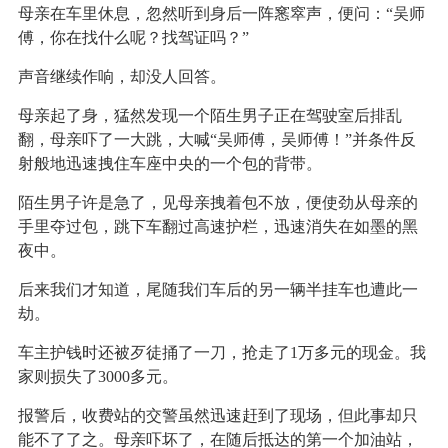
母亲在车里休息，忽然听到身后一阵窸窣声，便问：“吴师
傅，你在找什么呢？找驾证吗？”
声音继续作响，却没人回答。
母亲起了身，猛然发现一个陌生男子正在驾驶室后排乱
翻，母亲吓了一大跳，大喊“吴师傅，吴师傅！”并条件反
射般地迅速拽住车座中央的一个包的背带。
陌生男子许是急了，见母亲拽着包不放，便使劲从母亲的
手里夺过包，跳下车翻过高速护栏，迅速消失在如墨的黑
夜中。
后来我们才知道，尾随我们车后的另一辆半挂车也遭此一
劫。
车主护钱时还被歹徒捅了一刀，抢走了1万多元的现金。我
家则损失了3000多元。
报警后，收费站的交警虽然迅速赶到了现场，但此事却只
能不了了之。母亲吓坏了，在随后抵达的第一个加油站，