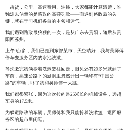
一趟货，公里、高速费用、油钱，大家都能计算清楚，唯
独难以估量的是路政的高额罚款——而遇到路政后的关
键，就在于司机们各自的本领和运气。
我们遇到路政最狼狈的一次，是从广东去贵阳，随后从贵
阳回苏州。
上午9点多，我们已走到东部某市，天空晴好，我与吴师傅
停车去服务区内的水池洗漱。
等洗漱完我俩拎着洗漱篮往回走，眼见还有20多米就到了
车前，高速公路下的涵洞里忽然开出一辆印有“中国公
路”的车辆，吓了我和吴师傅一大跳。
我们都很紧张，因为这次拉的是25米长的机械设备，远超
车身的17.5米。
为躲避路政的车辆，吴师傅和我只能拎着洗漱篮，返回服
务区的超市里闲逛。