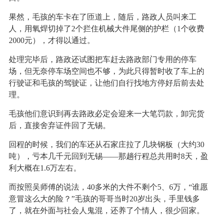
果然，毛孩的车卡在了匝道上，随后，路政人员叫来工
人，用氧焊切掉了2个拦住机械大件尾侧的护栏（1个收费
2000元），才得以通过。
处理完毕后，路政还试图把车赶去路政部门专用的停车
场，但无奈停车场空间也不够，为此只得暂时收了车上的
行驶证和毛孩的驾驶证，让他们自行找地方停好后前去处
理。
毛孩他们意识到再去路政必定会迎来一大笔罚款，卸完货
后，直接舍弃证件回了无锡。
回程的时候，我们的车还从石家庄拉了几块钢板（大约30
吨），亏本几千元回到无锡——那趟行程总共用时8天，盈
利大概在1.6万左右。
而按照吴师傅的说法，40多米的大件不剩个5、6万，“谁愿
意冒这么大的险？”毛孩的哥哥当时20岁出头，手里钱多
了，就在外面与社会人鬼混，还养了个情人，很少回家。