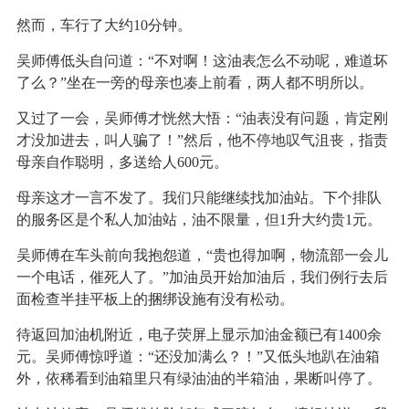
然而，车行了大约10分钟。
吴师傅低头自问道：“不对啊！这油表怎么不动呢，难道坏
了么？”坐在一旁的母亲也凑上前看，两人都不明所以。
又过了一会，吴师傅才恍然大悟：“油表没有问题，肯定刚
才没加进去，叫人骗了！”然后，他不停地叹气沮丧，指责
母亲自作聪明，多送给人600元。
母亲这才一言不发了。我们只能继续找加油站。下个排队
的服务区是个私人加油站，油不限量，但1升大约贵1元。
吴师傅在车头前向我抱怨道，“贵也得加啊，物流部一会儿
一个电话，催死人了。”加油员开始加油后，我们例行去后
面检查半挂平板上的捆绑设施有没有松动。
待返回加油机附近，电子荧屏上显示加油金额已有1400余
元。吴师傅惊呼道：“还没加满么？！”又低头地趴在油箱
外，依稀看到油箱里只有绿油油的半箱油，果断叫停了。