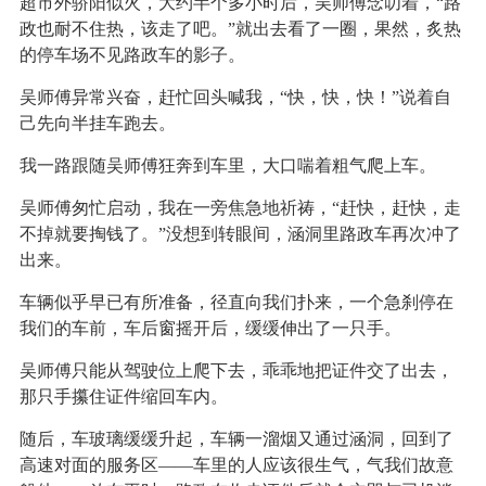
超市外骄阳似火，大约半个多小时后，吴师傅念叨着，“路
政也耐不住热，该走了吧。”就出去看了一圈，果然，炙热
的停车场不见路政车的影子。
吴师傅异常兴奋，赶忙回头喊我，“快，快，快！”说着自
己先向半挂车跑去。
我一路跟随吴师傅狂奔到车里，大口喘着粗气爬上车。
吴师傅匆忙启动，我在一旁焦急地祈祷，“赶快，赶快，走
不掉就要掏钱了。”没想到转眼间，涵洞里路政车再次冲了
出来。
车辆似乎早已有所准备，径直向我们扑来，一个急刹停在
我们的车前，车后窗摇开后，缓缓伸出了一只手。
吴师傅只能从驾驶位上爬下去，乖乖地把证件交了出去，
那只手攥住证件缩回车内。
随后，车玻璃缓缓升起，车辆一溜烟又通过涵洞，回到了
高速对面的服务区——车里的人应该很生气，气我们故意