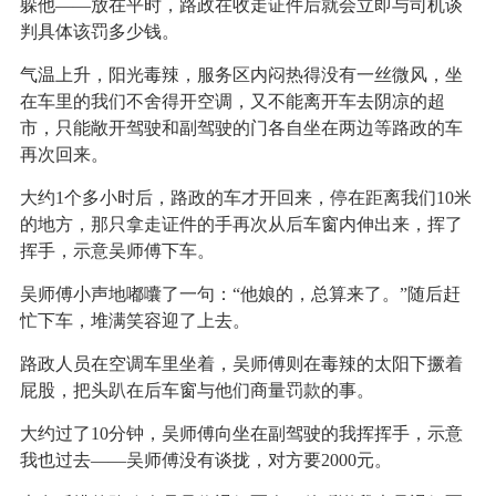
躲他——放在平时，路政在收走证件后就会立即与司机谈
判具体该罚多少钱。
气温上升，阳光毒辣，服务区内闷热得没有一丝微风，坐
在车里的我们不舍得开空调，又不能离开车去阴凉的超
市，只能敞开驾驶和副驾驶的门各自坐在两边等路政的车
再次回来。
大约1个多小时后，路政的车才开回来，停在距离我们10米
的地方，那只拿走证件的手再次从后车窗内伸出来，挥了
挥手，示意吴师傅下车。
吴师傅小声地嘟囔了一句：“他娘的，总算来了。”随后赶
忙下车，堆满笑容迎了上去。
路政人员在空调车里坐着，吴师傅则在毒辣的太阳下撅着
屁股，把头趴在后车窗与他们商量罚款的事。
大约过了10分钟，吴师傅向坐在副驾驶的我挥挥手，示意
我也过去——吴师傅没有谈拢，对方要2000元。