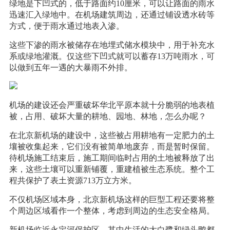
绿地是下凹式的，低于路面约10厘米，可以让路面的雨水
迅速汇入绿地中。在机场建筑周边，还通过铺设透水砖等
方式，便于雨水通过地表入渗。
这些下渗的雨水被储存在地埋式储水模块中，用于补充水
系或绿地灌溉。仅这些下凹式就可以蓄存13万吨雨水，可
以做到五年一遇的大暴雨不外排。
机场的建设还会严重破坏华北平原本就十分脆弱的地表植
被，占用、破坏大量的耕地、园地、林地，怎么办呢？
在北京新机场的建设中，这些被占用耕地有一定肥力的土
壤被收集起来，它们没有被简单地废弃，而是暂时保留。
待机场施工结束后，施工期间临时占用的土地被释放了出
来，这些土壤可以重新铺覆，重建植被生态系统。整个工
程共保护了表土资源713万立方米。
不仅机场区域本身，北京新机场这样的巨型工程还要将整
个周边区域看作一个整体，考虑到周边的生态安全格局。
新机场临近永定河保护区，其中生活的大白鹭和绿头鸭都