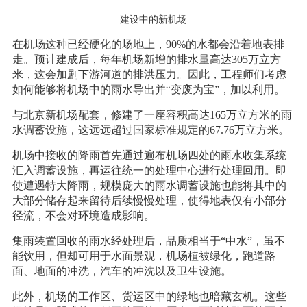
建设中的新机场
在机场这种已经硬化的场地上，90%的水都会沿着地表排
走。预计建成后，每年机场新增的排水量高达305万立方
米，这会加剧下游河道的排洪压力。因此，工程师们考虑
如何能够将机场中的雨水导出并“变废为宝”，加以利用。
与北京新机场配套，修建了一座容积高达165万立方米的雨
水调蓄设施，这远远超过国家标准规定的67.76万立方米。
机场中接收的降雨首先通过遍布机场四处的雨水收集系统
汇入调蓄设施，再运往统一的处理中心进行处理回用。即
使遭遇特大降雨，规模庞大的雨水调蓄设施也能将其中的
大部分储存起来留待后续慢慢处理，使得地表仅有小部分
径流，不会对环境造成影响。
集雨装置回收的雨水经处理后，品质相当于“中水”，虽不
能饮用，但却可用于水面景观，机场植被绿化，跑道路
面、地面的冲洗，汽车的冲洗以及卫生设施。
此外，机场的工作区、货运区中的绿地也暗藏玄机。这些