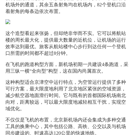
机场外的通道，其余五条射角均在机场内，82个登机口沿
着射角的每条边依次布置。
这个造型看起来张扬，但却绝非华而不实。它可以将航站
楼的周长最大化，提供最大数量的近机位，让机场的运行
效率达到最优。旅客从航站楼中心步行到达任何一个登机
口所需的时间都不超过8分钟。
在飞机的跑道构型方面，新机场初期一共建设4条跑道，采
用三纵一横“全向型”构型，这在国内尚属首次。
这种构型适合京津空中运行特点，为空管运行提供了多种
可行方案，最大限度地利用了北京地区紧张的空域资源，
减少航空器地面滑行时间。它与既有的首都国际机场南北
向对，距离较远，可以最大限度地减轻相互干扰，实现空
域优化。
不仅仅是飞机的布置，北京新机场内还会集成为多种交通
工具的换乘中心，其中包括公路、高铁、公交以及与机场
同步建设的、时速高达120公里的快速地铁。