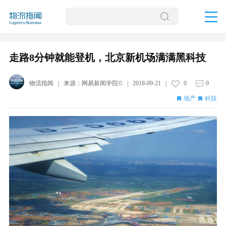
走路8分钟就能登机，北京新机场满满黑科技
物流指闻
| 来源：
网易新闻学院©
|
2018-09-21
|
0
0
地产
科技