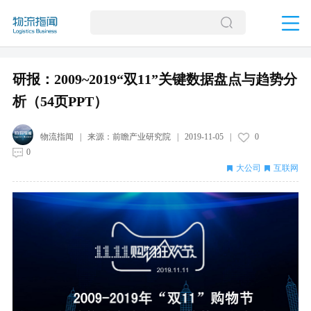
研报：2009~2019“双11”关键数据盘点与趋势分
析（54页PPT）
物流指闻
| 来源：
前瞻产业研究院
|
2019-11-05
|
0
0
大公司
互联网