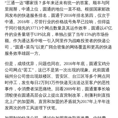
“三通一达”哪家强？多年来还未有统一的答案。顺丰与阿
里闹掰，中通上位，圆通的地位一直不稳。根据国家邮政
局发布的快递服务排名，圆通于2016年排名第四，仅次于
中通。2016年，尽管行业的价格战号角早已拉响，但得益
于同行领先的37713个网点数量及其运作效率，圆通以47亿
件的业务量堪于UPS比肩，单独占据了当年15%的市场份
额。作为通达系中唯一引入阿里作为战略投资者的快递公
司，“圆通+菜鸟”以更广阔合密集的网络覆盖和更高的快递
服务效率雄踞一方。
但是，成绩优异，问题也同在。2016年年底，圆通宝鸡分
公司网点“罢工”，这已不是第一次出现的现象。此前圆通
福州分公司曾出现鼓楼区、晋安区、台江区等多个网点同
时停工，发生每日2万到3万件快递无法送达至客户的恶性
事件，令消费者深恶痛绝。回看2009年初，圆通董事长喻
渭蛟便在圆通高层会议上提出直营制改革，削藩利剑直指
北上广的加盟商。直营和加盟的矛盾就为2017年上半年连
发两次的停工风波埋下伏笔。