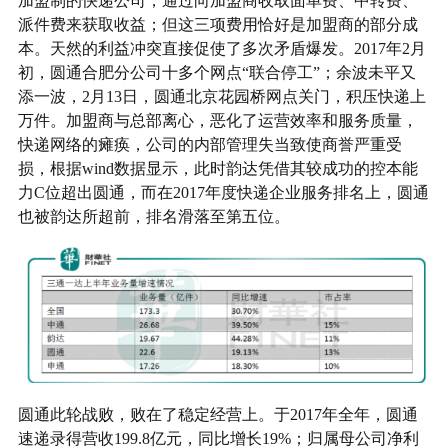
加盟制的快递公司，通过向加盟商收取面单费、中转费、
派件费来获取收益；但这三项费用恰好是加盟商的部分成
本。天然的利益冲突直接促使了多次矛盾爆发。2017年2月
初，圆通合肥分公司十多个网点“联合停工”；余波未平又
添一波，2月13日，圆通北京花园桥网点关门，积压快递上
万件。加盟商与总部离心，恶化了运营效率和服务质量，
快递网络的瘫痪，公司的内部管理失当致使商誉严重受
损，根据wind数据显示，此时韵达凭借其较成功的控本能
力C位超出圆通，而在2017年度快递企业服务排名上，圆通
也被韵达所超前，排名滑落至第五位。
圆通此轮战败，败在了稳定经营上。于2017年全年，圆通
速递录得营收199.8亿元，同比增长19%；归属母公司净利