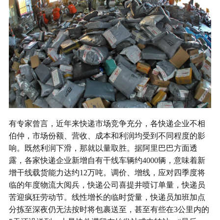
有专家曾言，近年来快递市场竞争充分，各快递企业不相
伯仲，市场份额、营收、成本和利润均受到不同程度的影
响。既然利润下滑，那就以量取胜。据阿里巴巴方面透
露，各家快递企业新增自有干线车辆约4000辆，意味着新
增干线载货能力达约12万吨。调价、增线，应对四季度将
临的年度物流大阅兵，快递公司喜提井喷订单量，快递员
苦迎疯狂劳动节。线性增长的临时货量，快递员加班加点
分拣至深夜仍无法按时将包裹送至，甚至有些在3公里内的