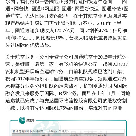
水面，我们得以一瞥圆通正努力打造的快递生态圈——圆
通A网普快+圆通B网速配+圆通C网重货快运+圆通冷链+圆
通航空。先达国际并表的影响，在于其航空业务助圆通实
现产品结构升级进而再“出道”推动力不小。2018年上半
年，圆通速递实现收入120.7亿元，同比增长47%；归母净
利润8.0亿元，同比增长16%，营收大幅增长重要原因就是
先达国际的优势凸显。
关于航空业务，公司全资子公司圆通航空于2015年开航运
营，是继顺丰后第二家自有飞机的快递公司，起初以B737
货机机型开展航空运输业务，目前机队规模已达到11架。
按照2017年年报所示，圆通航空调整策略，短期通过对外
承揽部分业务分担机队的运营成本，长期则通过国内国际
融合发展来服务于国际、B网业务。而早在上年11月，圆通
速递就已完成了与先达国际物流控股有限公司的股权交割
手续，以持有先达国际61.75%的股份，实现对其的控股。