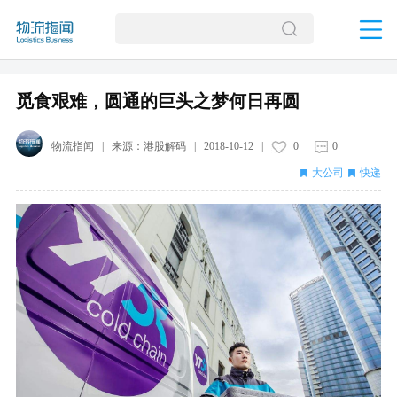
觅食艰难，圆通的巨头之梦何日再圆
物流指闻
| 来源：
港股解码
|
2018-10-12
|
0
0
大公司
快递