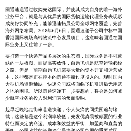
圆通速递通过收购先达国际，并使其成为自身的唯一海外
业务平台，就是与其优异的国际货物运输代理业务表现形
成良好协同补充，能够迅速拓展公司全球网络覆盖，完善
海外网络布局。2018年6月6日，圆通速递子公司中标中国
香港国际机场高端物流中心发展项目，这意味着圆通在国
际业务上又往前了一步。
要打造一个快递产品多层次的生态圈，国际业务是不可或
缺的一块板图。而提高实效性，自购飞机是航空运输必经
之路。但是，前期自购飞机需要大量的资本开支和运营成
本，这些都是正在控本的圆通不愿过度投入的。现时国内
大型机场资源稀缺，快递公司或将面临飞机引进后无用武
之地的困境。所以圆通速递下一步要想的，将会是如何减
少航空业务的投入对利润表的负面影响。
起早赶晚地走街串巷送快递，令人头痛的同类围追与堵
截，这些都是这个利润率较低，先发优势易被颠覆的行业
特征而决定的命运。成本和效益的平衡、加盟商和直营的
平衡、公司收益的长期稳定是快递公司突围的重要成因，