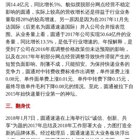
润14.4亿元，同比增长5%。貌似摆脱部分网点经营不稳定
影响的圆通，实际上较高的营收增长还是得益于行业业务
量取得28%的较高增速。另一原因是因为在2017年11月先
达国际（后更名为圆通速递国际）并入公司合并报表范
围。从业务量上看，圆通于2017年公司实现50.64亿件的业
务量，同比增长13.5%，是低于行业增速的。年报解释，是
受到了公司在2016年底调整价格政策但未达预期的影响，
以及在2017年年初部分网点经营调整导致快件滞留产生的
短暂负面影响。削藩不成，只能招安。为保持快递业务的
竞争力，圆通对中转费收费标准作出调整，单件派费上涨
0.08元、单件面单费上涨0.01元、单件中转费下降0.15元，
最终导致单件毛利下降0.08元的情况。至此，圆通被拉下自
2015年始快递量行业第一的神坛。
三、翻身仗
2018年1月7日，圆通速递在上海举行以“诚信、创新、共
享”为题的2017年总结及2018年工作部署大会，力图打造全
新的品牌体系。经过梳理后，圆通速递五大业务板块浮出