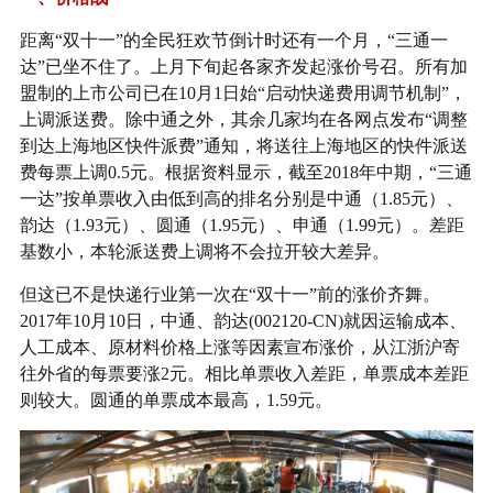
距离“双十一”的全民狂欢节倒计时还有一个月，“三通一
达”已坐不住了。上月下旬起各家齐发起涨价号召。所有加
盟制的上市公司已在10月1日始“启动快递费用调节机制”，
上调派送费。除中通之外，其余几家均在各网点发布“调整
到达上海地区快件派费”通知，将送往上海地区的快件派送
费每票上调0.5元。根据资料显示，截至2018年中期，“三通
一达”按单票收入由低到高的排名分别是中通（1.85元）、
韵达（1.93元）、圆通（1.95元）、申通（1.99元）。差距
基数小，本轮派送费上调将不会拉开较大差异。
但这已不是快递行业第一次在“双十一”前的涨价齐舞。
2017年10月10日，中通、韵达(002120-CN)就因运输成本、
人工成本、原材料价格上涨等因素宣布涨价，从江浙沪寄
往外省的每票要涨2元。相比单票收入差距，单票成本差距
则较大。圆通的单票成本最高，1.59元。