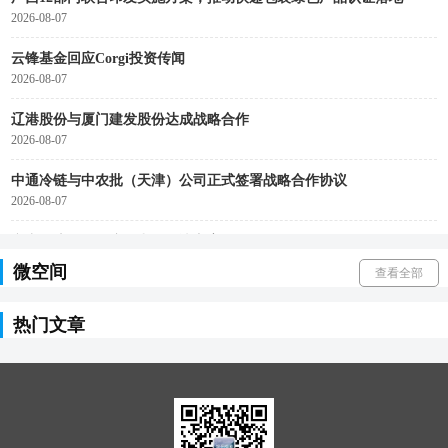
2026-08-07
云锋基金回应Corgi投资传闻
2026-08-07
辽港股份与厦门建发股份达成战略合作
2026-08-07
中通冷链与中农批（天津）公司正式签署战略合作协议
2026-08-07
京东物流发布汽摩配出海解决方案
2026-08-07
微空间
查看全部
前7个月进出口增长17.3%
2026-08-07
热门文章
驭势科技与Ryde签署合作备忘录
2026-08-07