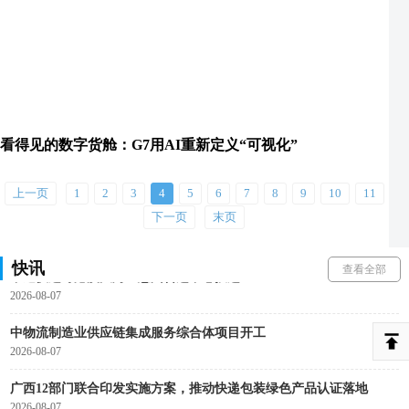
看得见的数字货舱：G7用AI重新定义“可视化”
上一页
1
2
3
4
5
6
7
8
9
10
11
中远海运集团投资成立新能源航运公司
下一页
末页
2026-08-07
快讯
查看全部
中通快递粤港澳大湾区惠州转运中心投运
2026-08-07
中物流制造业供应链集成服务综合体项目开工
2026-08-07
广西12部门联合印发实施方案，推动快递包装绿色产品认证落地
2026-08-07