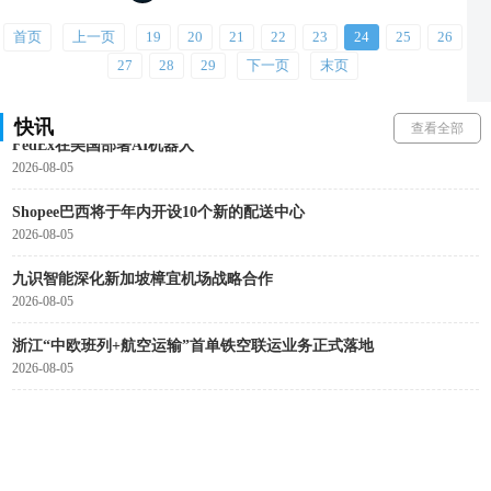
于东来：未来三年不参与帮扶企业，2030年后停止所有经营项目发展
2026-08-05
首页
上一页
19
20
21
22
23
24
25
26
27
28
29
下一页
末页
菜鸟发布"全球三日达"
2026-08-05
快讯
查看全部
FedEx在美国部署AI机器人
2026-08-05
Shopee巴西将于年内开设10个新的配送中心
2026-08-05
九识智能深化新加坡樟宜机场战略合作
2026-08-05
浙江“中欧班列+航空运输”首单铁空联运业务正式落地
2026-08-05