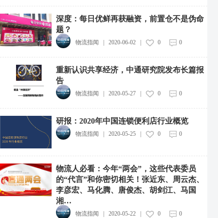
深度：每日优鲜再获融资，前置仓不是伪命
题？
物流指闻
|
2020-06-02
|
0
0
重新认识共享经济，中通研究院发布长篇报
告
物流指闻
|
2020-05-27
|
0
0
滴滴旗下99与巴西租车企业Movida达成合作
2026-08-06
研报：2020年中国连锁便利店行业概览
四川宜宾首发中老国际货运列车
物流指闻
|
2020-05-25
|
0
0
2026-08-05
亚马逊遭新泽西州提告，被指涉嫌快递服务垄断
物流人必看：今年“两会”，这些代表委员
2026-08-05
的“代言”和你密切相关！张近东、周云杰、
李彦宏、马化腾、唐俊杰、胡剑江、马国
DHL集团二季度营收净利两位数双增
湘…
2026-08-05
物流指闻
|
2020-05-22
|
0
0