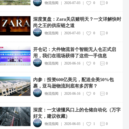
物流指闻
|
2020-07-03
|
0
0
深度复盘：Zara关店赌明天？一文详解快时
尚之王的供应链之道
物流指闻
|
2020-07-03
|
0
0
开仓记：大件物流首个智能无人仓正式启
用，我们在现场获得了这些一手信息
物流指闻
|
2020-06-16
|
0
0
内参：投资600亿美元，配送全美50%包
裹，亚马逊物流到底有多厉害？
物流指闻
|
2020-06-16
|
0
0
深度：一文读懂风口上的仓储自动化（万字
好文，建议收藏）
物流指闻
|
2020-06-03
|
1
0