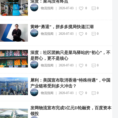
深度：菜鸟没有终点
物流指闻
|
2020-07-03
|
0
0
黄峥“勇退”，拼多多搅局快递江湖
物流指闻
|
2020-07-03
|
0
0
深度：社区团购只是菜鸟驿站的“初心”，不
是野心，更不是核心
物流指闻
|
2020-07-03
|
0
0
犀利：美国宣布取消香港“特殊待遇”，中国
产业链将受到多大冲击？
物流指闻
|
2020-07-03
|
0
0
发网物流宣布完成5亿元D轮融资，百度资本
领投