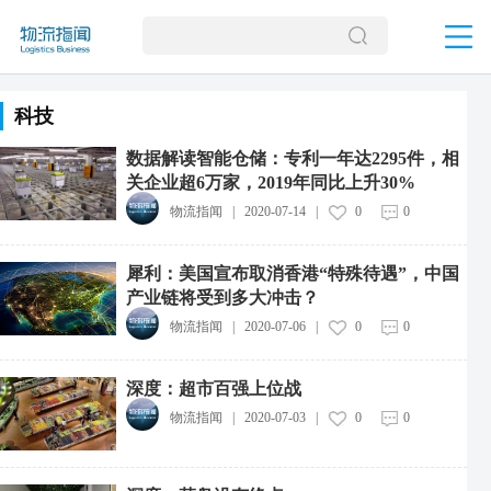
科技
数据解读智能仓储：专利一年达2295件，相
关企业超6万家，2019年同比上升30%
物流指闻
|
2020-07-14
|
0
0
犀利：美国宣布取消香港“特殊待遇”，中国
产业链将受到多大冲击？
物流指闻
|
2020-07-06
|
0
0
深度：超市百强上位战
物流指闻
|
2020-07-03
|
0
0