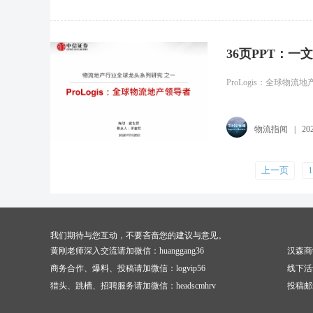
36页PPT：
ProLogis：全球物流
物流指闻
|
20
上一页
1
我们期待与您互动，不要吝啬您的建议与意见。
黄刚老师深入交流请加微信：huanggang36
汉森商
商务合作、爆料、投稿请加微信：logvip56
线下活
猎头、跳槽、招聘服务请加微信：headscmhrv
投稿邮箱：