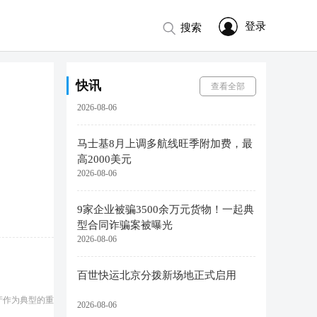
贝索斯年内首次减持亚马逊股票，套
现近3.5亿美元
登录
搜索
2026-08-06
日照港集团拟合作开发柬埔寨港口
快讯
查看全部
2026-08-06
马士基8月上调多航线旺季附加费，最
高2000美元
2026-08-06
9家企业被骗3500余万元货物！一起典
型合同诈骗案被曝光
2026-08-06
百世快运北京分拨新场地正式启用
产作为典型的重
2026-08-06