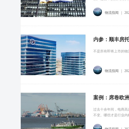
物流指闻
|
20
内参：顺丰房
不是所有即将上市的物
物流指闻
|
20
案例：席卷欧洲
过去十余年间，电商高
不变。哪些才是行业内
物流指闻
|
20