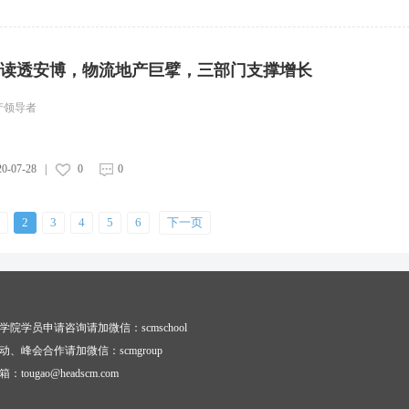
一文读透安博，物流地产巨擘，三部门支撑增长
地产领导者
20-07-28
|
0
0
2
3
4
5
6
下一页
学院学员申请咨询请加微信：scmschool
动、峰会合作请加微信：scmgroup
tougao@headscm.com