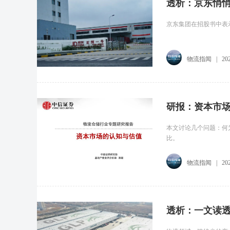
透析：京东悄悄
京东集团在招股书中表
物流指闻
|
20
研报：资本市
本文讨论几个问题：何
比。
物流指闻
|
20
透析：一文读