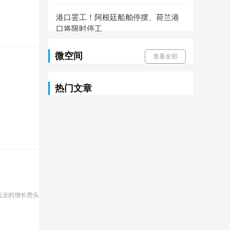
港口罢工！阿根廷船舶停摆、荷兰港
口将限时停工
2026-08-06
微空间
查看全部
申通快递在浙江成立新公司，注册资
本2000万
2026-08-06
热门文章
流业的增长势头