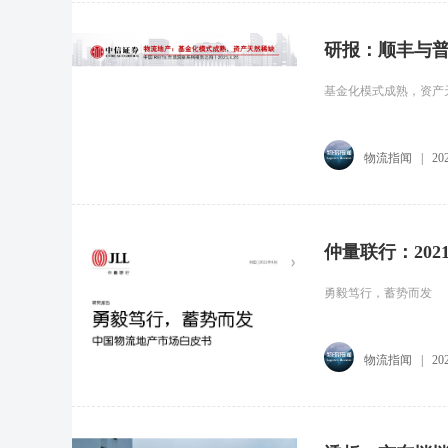
研报：顺丰与普
基金化模式成熟，资产
物流指闻
|
20
仲量联行：20
勇毅笃行，蓄势而发
物流指闻
|
20