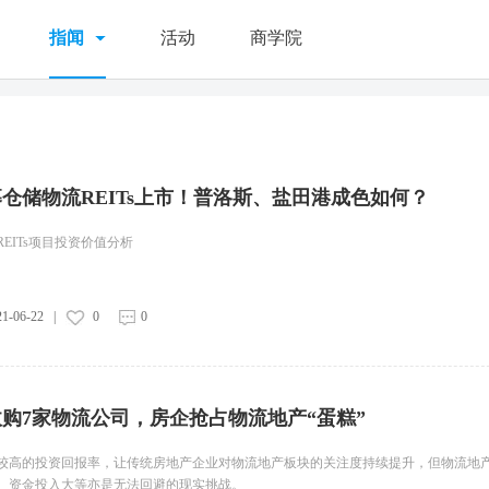
指闻
活动
商学院
仓储物流REITs上市！普洛斯、盐田港成色如何？
EITs项目投资价值分析
21-06-22
|
0
0
购7家物流公司，房企抢占物流地产“蛋糕”
较高的投资回报率，让传统房地产企业对物流地产板块的关注度持续提升，但物流地
、资金投入大等亦是无法回避的现实挑战。