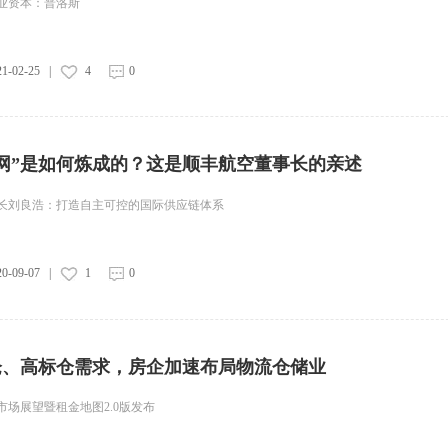
业资本：普洛斯
21-02-25
|
4
0
网”是如何炼成的？这是顺丰航空董事长的亲述
长刘良浩：打造自主可控的国际供应链体系
20-09-07
|
1
0
仓、高标仓需求，房企加速布局物流仓储业
场展望暨租金地图2.0版发布