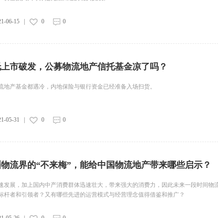
21-06-15
|
0
0
托上市破发，公募物流地产信托基金凉了吗？
流地产基金都遇冷，内地保险与银行资金已经准备入场扫货。
21-05-31
|
0
0
物流界的“不来梅”，能给中国物流地产带来哪些启示？
速发展，加上国内中产消费群体迅速壮大，带来强大的消费力，因此未来一段时间物
标杆者和引领者？又有哪些先进的运营模式与经营理念值得借鉴和推广？
21-05-26
|
0
0