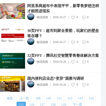
阿里系商超年中表现平平，新零售梦想怎样
才能照进现实
物流指闻
|
2018-10-27
|
0
0
30页PPT：超市到家全景图，玩家们的壁垒
将在哪？
物流指闻
|
2018-10-27
|
0
0
32页PPT：腾讯社交智慧零售整体解决方案
物流指闻
|
2018-10-26
|
0
0
国内便利店业态“变异”观察与调研
物流指闻
|
2018-10-26
|
0
0
中远海运集团投资成立新能源航运公司
2026-08-07
首页
上一页
109
110
111
112
113
114
中通快递粤港澳大湾区惠州转运中心投运
115
116
117
118
119
下一页
2026-08-07