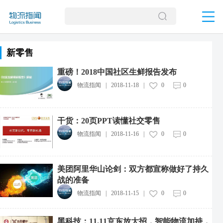
新零售
重磅！2018中国社区生鲜报告发布
物流指闻
|
2018-11-18
|
0
0
干货：20页PPT读懂社交零售
物流指闻
|
2018-11-16
|
0
0
美团阿里华山论剑：双方都宣称做好了持久
战的准备
物流指闻
|
2018-11-15
|
0
0
黑科技：11.11京东放大招，智能物流加持，