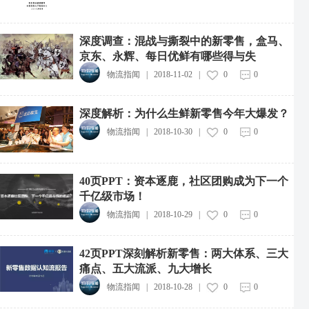
深度调查：混战与撕裂中的新零售，盒马、
京东、永辉、每日优鲜有哪些得与失
物流指闻
|
2018-11-02
|
0
0
深度解析：为什么生鲜新零售今年大爆发？
物流指闻
|
2018-10-30
|
0
0
40页PPT：资本逐鹿，社区团购成为下一个
千亿级市场！
物流指闻
|
2018-10-29
|
0
0
42页PPT深刻解析新零售：两大体系、三大
痛点、五大流派、九大增长
物流指闻
|
2018-10-28
|
0
0