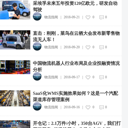
采埃孚未来五年投资120亿欧元，研发自动
驾驶
物流指闻
|
2018-09-21
|
0
0
直击：刚刚，菜鸟在云栖大会发布新零售物
流无人车！
物流指闻
|
2018-09-20
|
0
0
中国物流机器人行业布局及企业投融资情况
分析
物流指闻
|
2018-09-17
|
0
0
SaaS化WMS实施效果如何？这是一个汽配
渠道库存管理案例
物流指闻
|
2018-09-16
|
0
0
开仓记：2.1万件/小时，350台AGV，我们打