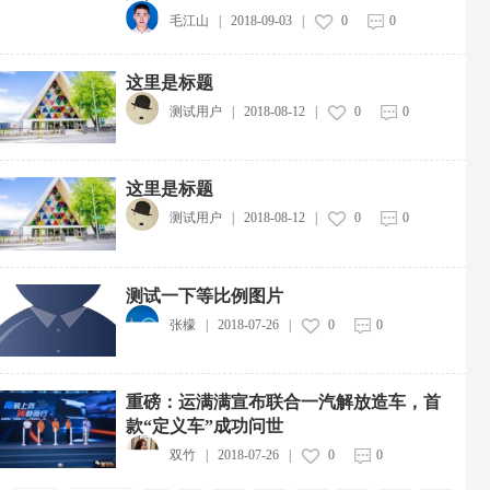
毛江山
|
2018-09-03
|
0
0
这里是标题
测试用户
|
2018-08-12
|
0
0
白犀牛携手丰云配，落地首个厂区无人配送试点项目
2026-08-07
这里是标题
SeaLead宣布清算正式退出集运市场
测试用户
|
2018-08-12
|
0
0
2026-08-07
抖音推出“馋猫外卖”小游戏
2026-08-07
测试一下等比例图片
张檬
|
2018-07-26
|
0
0
苏宁易购完成董事会换届
2026-08-07
重磅：运满满宣布联合一汽解放造车，首
亚马逊MCF针对TikTok美区订单推出12个月配送费优惠
2026-08-07
款“定义车”成功问世
双竹
|
2018-07-26
|
0
0
菜鸟新一代自研窄带分拣机上线马德里