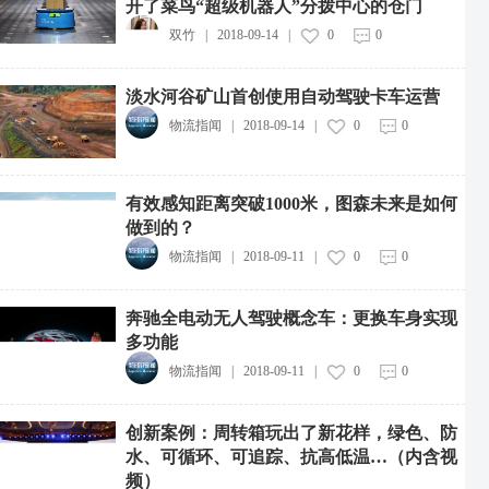
开了菜鸟“超级机器人”分拨中心的仓门
双竹
|
2018-09-14
|
0
0
淡水河谷矿山首创使用自动驾驶卡车运营
物流指闻
|
2018-09-14
|
0
0
有效感知距离突破1000米，图森未来是如何
做到的？
物流指闻
|
2018-09-11
|
0
0
奔驰全电动无人驾驶概念车：更换车身实现
多功能
物流指闻
|
2018-09-11
|
0
0
创新案例：周转箱玩出了新花样，绿色、防
水、可循环、可追踪、抗高低温…（内含视
频）