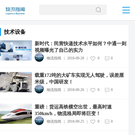
技术设备
新时代：民营快递技术水平如何？中通一则
视频曝光了自己的实力
物流指闻
|
2018-09-28
|
0
0
载重172吨的大矿车实现无人驾驶，误差厘
米级，中国研发！
物流指闻
|
2018-09-26
|
0
0
重磅：货运高铁横空出世，最高时速
350km/h，物流格局即将巨变！
物流指闻
|
2018-09-25
|
0
0