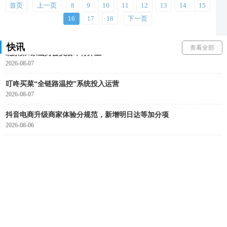
2026-08-07
首页
上一页
8
9
10
11
12
13
14
15
16
17
18
下一页
京东物流两项实践入选工信部首批人工智能典型案例
2026-08-07
快讯
查看全部
北京第6家山姆会员店即将开业
2026-08-07
叮咚买菜“全链路温控”系统投入运营
2026-08-07
抖音电商升级商家体验分规范，新增明日达等加分项
2026-08-06