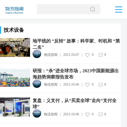
技术设备
地平线的 “反转” 故事：科学家、时机和 “第
二名”
物流指闻
|
2023-10-07
|
0
0
研报：“杀”进全球市场，2023中国新能源出
海趋势洞察报告发布
物流指闻
|
2023-10-06
|
0
0
复盘：义支付，从“买卖全球”走向“支付全
球”
物流指闻
|
2023-10-06
|
0
0