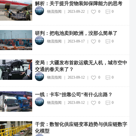
解析：关于提升货物装卸保障能力的思考
物流指闻
|
2023-09-22
|
0
0
研判：把电池卖到欧洲，没那么简单了
物流指闻
|
2023-09-17
|
0
0
变局：大疆发布首款运载无人机，城市空中
交通的春天来了？
物流指闻
|
2023-09-12
|
0
0
一线：卡车“挂靠公司”有什么出路？
物流指闻
|
2023-09-12
|
0
0
干货：数智化供应链变革趋势与供应链数字
化模型