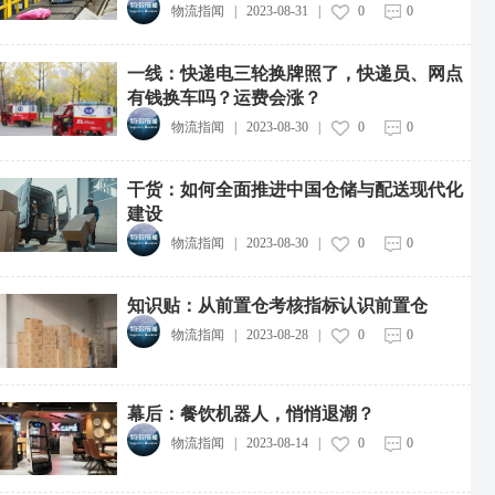
物流指闻
|
2023-08-31
|
0
0
一线：快递电三轮换牌照了，快递员、网点
有钱换车吗？运费会涨？
物流指闻
|
2023-08-30
|
0
0
干货：如何全面推进中国仓储与配送现代化
建设
物流指闻
|
2023-08-30
|
0
0
知识贴：从前置仓考核指标认识前置仓
物流指闻
|
2023-08-28
|
0
0
幕后：餐饮机器人，悄悄退潮？
物流指闻
|
2023-08-14
|
0
0