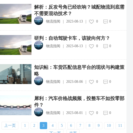
解析：反攻号角已经吹响？城配物流到底需
不需要混动技术？
物流指闻
|
2023-08-13
|
0
0
四川宜宾首发中老国际货运列车
研判：自动驾驶卡车，该驶向何方？
2026-08-05
物流指闻
|
2023-08-13
|
0
0
亚马逊遭新泽西州提告，被指涉嫌快递服务垄断
2026-08-05
知识帖：车货匹配信息平台的现状与构建策
DHL集团二季度营收净利两位数双增
略
2026-08-05
物流指闻
|
2023-08-06
|
0
0
于东来：未来三年不参与帮扶企业，2030年后停止所有经营项目发展
2026-08-05
犀利：汽车价格战频频，投整车不如投零部
件？
菜鸟发布"全球三日达"
2026-08-05
物流指闻
|
2023-08-01
|
0
0
FedEx在美国部署AI机器人
上一页
1
2
3
4
5
6
7
8
9
10
11
2026-08-05