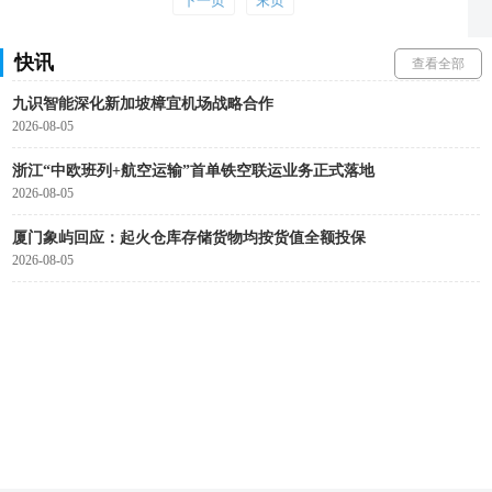
下一页
末页
Shopee巴西将于年内开设10个新的配送中心
2026-08-05
快讯
查看全部
九识智能深化新加坡樟宜机场战略合作
2026-08-05
浙江“中欧班列+航空运输”首单铁空联运业务正式落地
2026-08-05
厦门象屿回应：起火仓库存储货物均按货值全额投保
2026-08-05