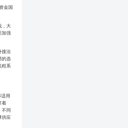
资金国
伐，大
而加强
外接洽
部的选
流程系
够适用
节着
、不同
球供应