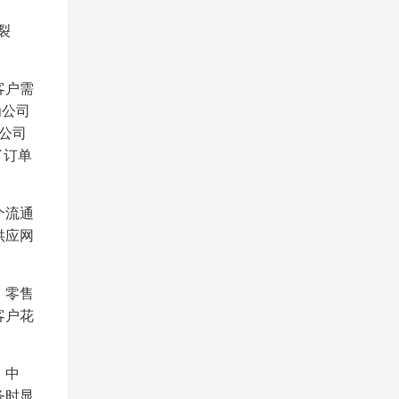
裂
客户需
为公司
子公司
了订单
个流通
供应网
、零售
客户花
、中
务时显