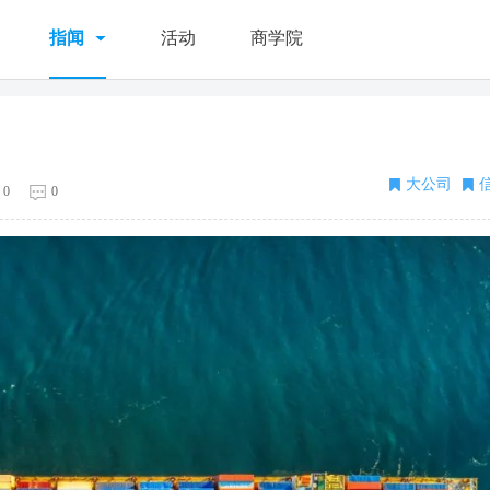
指闻
活动
商学院
大公司
0
0