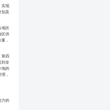
，实现
计划及
各地区
地区供
方案，
、第四
送到全
本地的
管理，
能力的