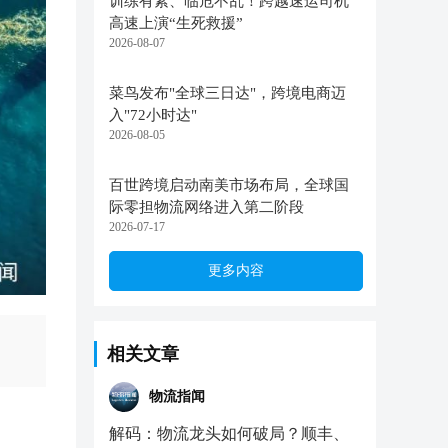
训练有素、临危不乱！跨越速运司机
高速上演“生死救援”
2026-08-07
菜鸟发布"全球三日达"，跨境电商迈
入"72小时达"
2026-08-05
百世跨境启动南美市场布局，全球国
际零担物流网络进入第二阶段
2026-07-17
更多内容
相关文章
物流指闻
解码：物流龙头如何破局？顺丰、