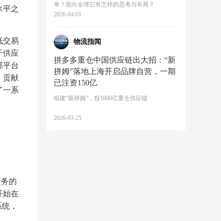
单？面向全球它有怎样的思考与布局？
水平之
2026-04-01
低交易
物流指闻
于供应
拼多多重仓中国供应链出大招：“新
部平台
拼姆”落地上海开启品牌自营，一期
，贡献
已注资150亿
了一系
组建“新拼姆”，投1000亿重仓供应链
2026-03-25
业务的
开始在
系统，