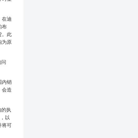
，在迪
的布
货。此
购为原
的问
国内销
，会造
内的执
会，以
并将可