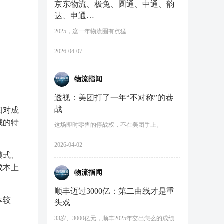
京东物流、极兔、圆通、中通、韵
达、申通…
2025，这一年物流圈有点猛
2026-04-07
物流指闻
透视：美团打了一年“不对称”的巷
战
相对成
域的特
这场即时零售的停战权，不在美团手上。
2026-04-02
模式、
成本上
物流指闻
顺丰迈过3000亿：第二曲线才是重
本较
头戏
33岁、3000亿元，顺丰2025年交出怎么的成绩