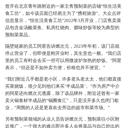
曾开在北京青年路附近的一家主售预制菜的店铺“恒生活美
食工坊”，如今该店面已经易主为了“携程旅游”。大众点评
信息显示，“恒生活美食工坊”2022年3月开业，门店售卖菜
品包含金汤酸菜鱼、私房红烧肉、腊味炒饭等较为典型的
预制菜菜品。
隔壁链家的员工阿星告诉燃次元，2023年年初，该门店就
停止营业了，但即便是刚开业时，其生意也一般。“我们店
里的员工有时会去买一些可以用微波炉加热的炒饭。”阿星
表示，“但还是不如外卖方便，价格也并不便宜。”
“我们附近几乎都是老小区，许多老头老太太，他们都直接
买菜烧饭，很少见到他们来买‘半成品菜’。”作为房产中介
的阿星还向燃次元透露，除了该品牌外，附近还曾有一家
卖火锅食材半成品的“锅圈食汇”，只是没开多久也闭门歇
业，“周围的人还是更喜欢去旁边的超市和菜市场。”
另有预制菜领域的从业人员告诉燃次元，预制菜往小区附
近推广，一个很大的难点即许多人会将菜品与自己炒出的