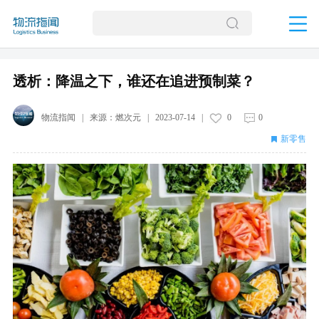
透析：降温之下，谁还在追进预制菜？
物流指闻
| 来源：
燃次元
|
2023-07-14
|
0
0
新零售