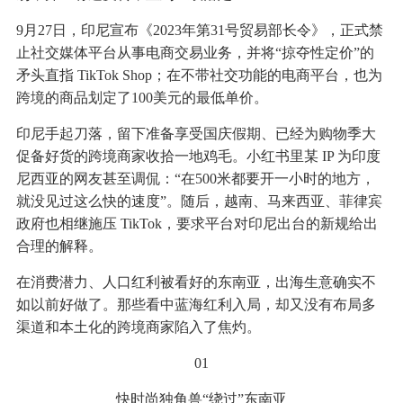
9月27日，印尼宣布《2023年第31号贸易部长令》，正式禁
止社交媒体平台从事电商交易业务，并将“掠夺性定价”的
矛头直指 TikTok Shop；在不带社交功能的电商平台，也为
跨境的商品划定了100美元的最低单价。
印尼手起刀落，留下准备享受国庆假期、已经为购物季大
促备好货的跨境商家收拾一地鸡毛。小红书里某 IP 为印度
尼西亚的网友甚至调侃：“在500米都要开一小时的地方，
就没见过这么快的速度”。随后，越南、马来西亚、菲律宾
政府也相继施压 TikTok，要求平台对印尼出台的新规给出
合理的解释。
在消费潜力、人口红利被看好的东南亚，出海生意确实不
如以前好做了。那些看中蓝海红利入局，却又没有布局多
渠道和本土化的跨境商家陷入了焦灼。
01
快时尚独角兽“绕过”东南亚