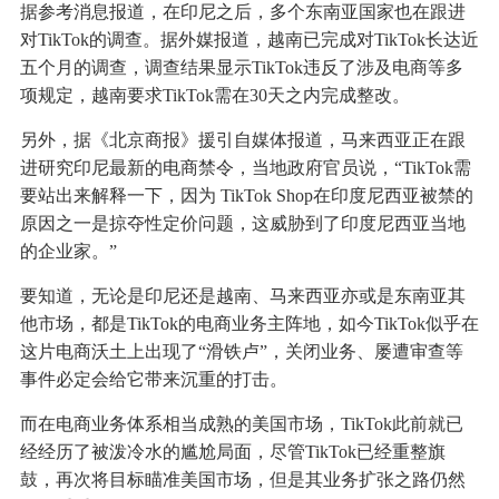
据参考消息报道，在印尼之后，多个东南亚国家也在跟进
对TikTok的调查。据外媒报道，越南已完成对TikTok长达近
五个月的调查，调查结果显示TikTok违反了涉及电商等多
项规定，越南要求TikTok需在30天之内完成整改。
另外，据《北京商报》援引自媒体报道，马来西亚正在跟
进研究印尼最新的电商禁令，当地政府官员说，“TikTok需
要站出来解释一下，因为 TikTok Shop在印度尼西亚被禁的
原因之一是掠夺性定价问题，这威胁到了印度尼西亚当地
的企业家。”
要知道，无论是印尼还是越南、马来西亚亦或是东南亚其
他市场，都是TikTok的电商业务主阵地，如今TikTok似乎在
这片电商沃土上出现了“滑铁卢”，关闭业务、屡遭审查等
事件必定会给它带来沉重的打击。
而在电商业务体系相当成熟的美国市场，TikTok此前就已
经经历了被泼冷水的尴尬局面，尽管TikTok已经重整旗
鼓，再次将目标瞄准美国市场，但是其业务扩张之路仍然