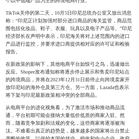
个以中低端产品为主的跨境电商行业。
TikTok关停的第二天，10月5日印尼总统办公室又放出消息
称：“印尼正计划加强对部分进口商品的海关监管，商品范
围包括化妆品、鞋子、衣服、玩具以及电子产品等。”印尼
经济部长在声明中表示，印尼海关将对上述范围内的进口
产品进行监控，并要求进口商提供相对应的许可证和检验
报告。
在新政策的影响下，其他电商平台如惊弓之鸟，迅速做出
反应。Shopee发布通知称将逐步停止展示和售卖印尼站点
的跨境商品，并将在2023年12月31日前停止向跨境卖家开
放印尼站的海外仓及第三方仓。另一方面，Lazada也表示
将下架与印尼最新政策相冲突的全部商品。
从电商平台的进化视角看，为了激活市场和推动商品流
通，平台初期可能会接纳大量低价低质的商家入驻。然
而，随着竞争加剧和法规的变化，这些商家将逐渐被淘
汰。不难看出真正的趋势是，越来越多的国家将出台禁止
垄断的政策，以保护本国的就业、税收和中小企业，政府