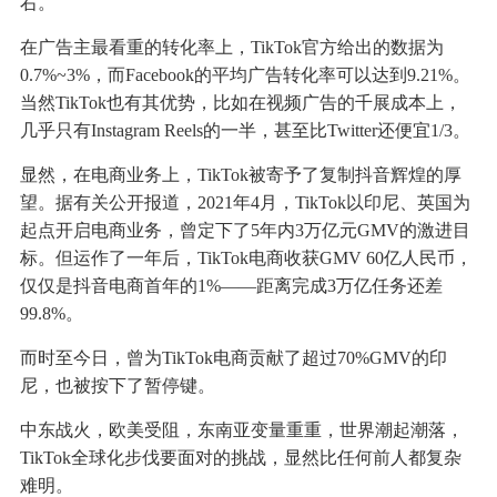
右。
在广告主最看重的转化率上，TikTok官方给出的数据为
0.7%~3%，而Facebook的平均广告转化率可以达到9.21%。
当然TikTok也有其优势，比如在视频广告的千展成本上，
几乎只有Instagram Reels的一半，甚至比Twitter还便宜1/3。
显然，在电商业务上，TikTok被寄予了复制抖音辉煌的厚
望。据有关公开报道，2021年4月，TikTok以印尼、英国为
起点开启电商业务，曾定下了5年内3万亿元GMV的激进目
标。但运作了一年后，TikTok电商收获GMV 60亿人民币，
仅仅是抖音电商首年的1%——距离完成3万亿任务还差
99.8%。
而时至今日，曾为TikTok电商贡献了超过70%GMV的印
尼，也被按下了暂停键。
中东战火，欧美受阻，东南亚变量重重，世界潮起潮落，
TikTok全球化步伐要面对的挑战，显然比任何前人都复杂
难明。