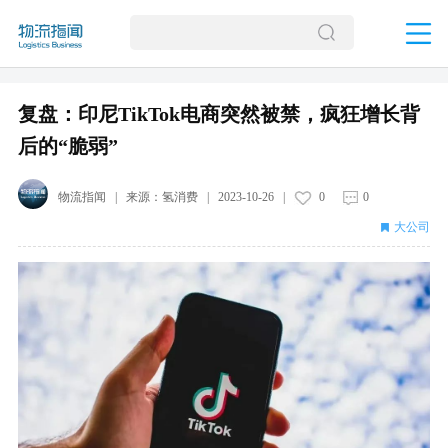
复盘：印尼TikTok电商突然被禁，疯狂增长背
后的“脆弱”
物流指闻
| 来源：
氢消费
|
2023-10-26
|
0
0
大公司