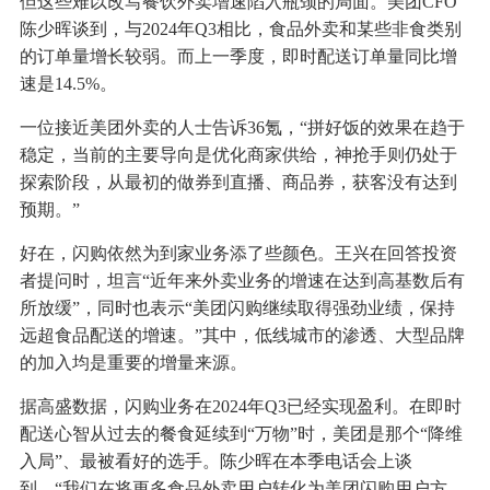
但这些难以改写餐饮外卖增速陷入瓶颈的局面。美团CFO
陈少晖谈到，与2024年Q3相比，食品外卖和某些非食类别
的订单量增长较弱。而上一季度，即时配送订单量同比增
速是14.5%。
一位接近美团外卖的人士告诉36氪，“拼好饭的效果在趋于
稳定，当前的主要导向是优化商家供给，神抢手则仍处于
探索阶段，从最初的做券到直播、商品券，获客没有达到
预期。”
好在，闪购依然为到家业务添了些颜色。王兴在回答投资
者提问时，坦言“近年来外卖业务的增速在达到高基数后有
所放缓”，同时也表示“美团闪购继续取得强劲业绩，保持
远超食品配送的增速。”其中，低线城市的渗透、大型品牌
的加入均是重要的增量来源。
据高盛数据，闪购业务在2024年Q3已经实现盈利。在即时
配送心智从过去的餐食延续到“万物”时，美团是那个“降维
入局”、最被看好的选手。陈少晖在本季电话会上谈
到，“我们在将更多食品外卖用户转化为美团闪购用户方