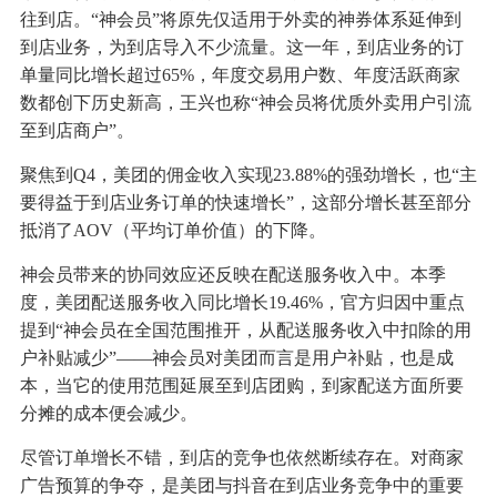
往到店。“神会员”将原先仅适用于外卖的神券体系延伸到
到店业务，为到店导入不少流量。这一年，到店业务的订
单量同比增长超过65%，年度交易用户数、年度活跃商家
数都创下历史新高，王兴也称“神会员将优质外卖用户引流
至到店商户”。
聚焦到Q4，美团的佣金收入实现23.88%的强劲增长，也“主
要得益于到店业务订单的快速增长”，这部分增长甚至部分
抵消了AOV（平均订单价值）的下降。
神会员带来的协同效应还反映在配送服务收入中。本季
度，美团配送服务收入同比增长19.46%，官方归因中重点
提到“神会员在全国范围推开，从配送服务收入中扣除的用
户补贴减少”——神会员对美团而言是用户补贴，也是成
本，当它的使用范围延展至到店团购，到家配送方面所要
分摊的成本便会减少。
尽管订单增长不错，到店的竞争也依然断续存在。对商家
广告预算的争夺，是美团与抖音在到店业务竞争中的重要