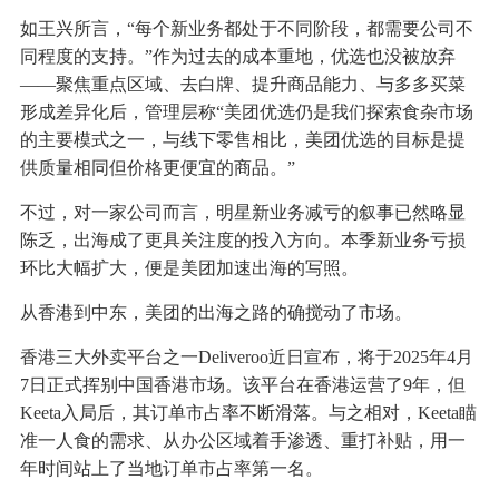
如王兴所言，“每个新业务都处于不同阶段，都需要公司不
同程度的支持。”作为过去的成本重地，优选也没被放弃
——聚焦重点区域、去白牌、提升商品能力、与多多买菜
形成差异化后，管理层称“美团优选仍是我们探索食杂市场
的主要模式之一，与线下零售相比，美团优选的目标是提
供质量相同但价格更便宜的商品。”
不过，对一家公司而言，明星新业务减亏的叙事已然略显
陈乏，出海成了更具关注度的投入方向。本季新业务亏损
环比大幅扩大，便是美团加速出海的写照。
从香港到中东，美团的出海之路的确搅动了市场。
香港三大外卖平台之一Deliveroo近日宣布，将于2025年4月
7日正式挥别中国香港市场。该平台在香港运营了9年，但
Keeta入局后，其订单市占率不断滑落。与之相对，Keeta瞄
准一人食的需求、从办公区域着手渗透、重打补贴，用一
年时间站上了当地订单市占率第一名。