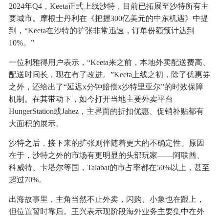
2024年Q4，Keeta正式上线沙特，目前已拓展至沙特所有主
要城市。摩根士丹利在《把握300亿美元的中东机遇》中提
到，“Keeta在沙特的扩张非常迅速，订单份额预计达到
10%。”
一位利雅得用户表示，“Keeta来之前，本地外卖配送费高、
配送时间长，现在有了改进。”Keeta上线之初，除了优惠券
之外，还给出了“延迟x分钟赔偿x沙特里亚尔”的时效保障
机制。在其带动下，如今打开当地主要外卖平台
HungerStation或Jahez，主界面的折扣优惠、促销补贴都有
大面积的展示。
沙特之后，接下来的扩张则伴随着更大的不确定性。原因
在于，沙特之外的市场有更明显的头部玩家——阿联酋、
科威特、卡塔尔等国，Talabat的市占率都在50%以上，甚至
超过70%。
出海故事里，主角当然不止外卖，闪购、小象也在跟上，
但位置暂时靠后。王兴表示现阶段海外业务主要集中在外