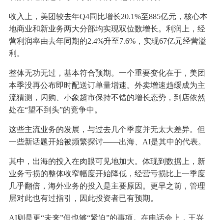
收入上，美团较去年Q4同比增长20.1%至885亿元，核心本
地商业和新业务两大分部均实现双位数增长。利润上，经
营利润率由去年同期的2.4%升至7.6%，实现67亿元经营溢
利。
整体无功无过，基本符合预期。一个重要变化在于，美团
本季没再公布即时配送订单量增速。外卖增速趋缓成为主
流猜测，闪购、小象超市保持不错的增长态势，到店依然
处在“望不到头”的竞争中。
这些主流业务的发展，与过去几个季度并无太大差异。但
一些新话题开始被频繁探讨——出海、AI是其中的代表。
其中，出海的投入在肉眼可见地加大。体现到数据上，新
业务亏损的整体收窄幅度开始降低，经营亏损比上一季度
几乎翻倍，海外业务的投入是主要原因。更早之前，管理
层对此也有过指引，因此投资者已有预期。
AI则是更“未来”但也够“紧迫”的事项。在电话会上，王兴