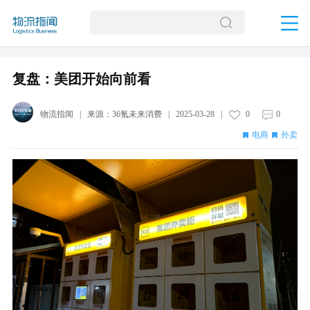
复盘：美团开始向前看
物流指闻
| 来源：
36氪未来消费
|
2025-03-28
|
0
0
电商
外卖