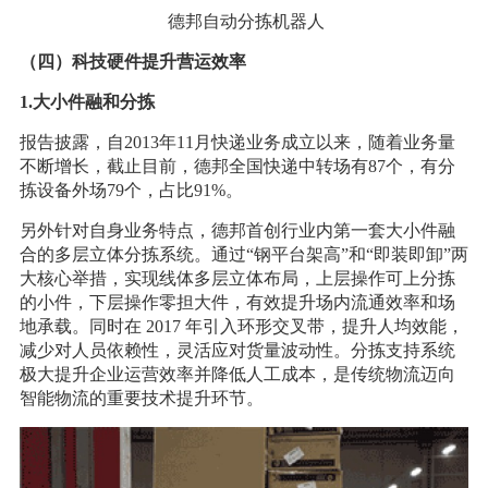
德邦自动分拣机器人
（四）科技硬件提升营运效率
1.大小件融和分拣
报告披露，自2013年11月快递业务成立以来，随着业务量
不断增长，截止目前，德邦全国快递中转场有87个，有分
拣设备外场79个，占比91%。
另外针对自身业务特点，德邦首创行业内第一套大小件融
合的多层立体分拣系统。通过“钢平台架高”和“即装即卸”两
大核心举措，实现线体多层立体布局，上层操作可上分拣
的小件，下层操作零担大件，有效提升场内流通效率和场
地承载。同时在 2017 年引入环形交叉带，提升人均效能，
减少对人员依赖性，灵活应对货量波动性。分拣支持系统
极大提升企业运营效率并降低人工成本，是传统物流迈向
智能物流的重要技术提升环节。