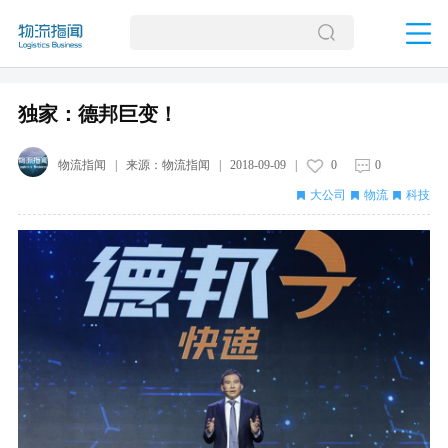
独家：德邦巨变！
物流指闻
| 来源：
物流指闻
|
2018-09-09
|
0
0
大公司
物流
科技