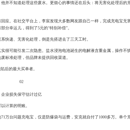
，他并不知道处理这些废水。更烦心的事情还在后头：将无害化处理后的
有回应。在社交平台上，李宸发现大多数网友跟自己一样，完成充电宝无
部分幸运儿，得到了5元的“特别补偿”。
联系快递、无害化处理，倒是先搭进去了三天工时。
其实很可能引发二次隐患。盐水浸泡电池诞生的电解液含重金属，操作不
废标准处理，但品牌未提供回收渠道‌。
缺陷后的最大买单者。
02
企业损失保守估计过亿
可以计算的明账。
71万台问题充电宝，仅是防爆袋与运费，安克就自付了1000多万。单个