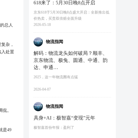
618来了：5月30日晚8点开启
京东618于5月30日晚8点盛大开启：全新推出低
价热卖，买贵双倍赔全面升级
2026-05-18
上的总人
物流指闻
程复杂，
陷入处置
解码：物流龙头如何破局？顺丰、
京东物流、极兔、圆通、中通、韵
达、申通…
2025，这一年物流圈有点猛
2026-04-07
物流指闻
调侃。
具身+AI：极智嘉“变现”元年
极智嘉首份年报：盈利了
是49