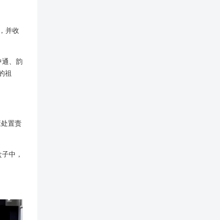
，并收
中通、韵
的祖
废处置责
盒子中，