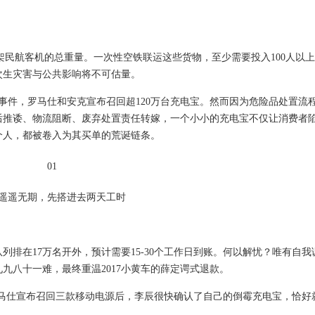
当于8架民航客机的总重量。一次性空铁联运这些货物，至少需要投入100人以
次生灾害与公共影响将不可估量。
燃事件，罗马仕和安克宣布召回超120万台充电宝。然而因为危险品处置流
后推诿、物流阻断、废弃处置责任转嫁，一个小小的充电宝不仅让消费者
个人，都被卷入为其买单的荒诞链条。
01
遥遥无期，先搭进去两天工时
排在17万名开外，预计需要15-30个工作日到账。何以解忧？唯有自我
九八十一难，最终重温2017小黄车的薛定谔式退款。
罗马仕宣布召回三款移动电源后，李辰很快确认了自己的倒霉充电宝，恰好就