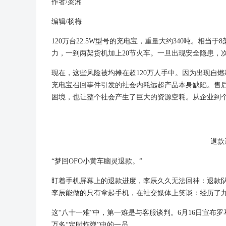
作者/梁湘
编辑/杨梅
120万台22.5W型号的充电宝，重量大约340吨。相
力，一到两架货机加上20节火车。一旦出现安全隐患，
现在，这些风险被均摊在超120万人手中。因为出现自
充电宝召回事件引发的社会内耗远超产品本身缺陷。售
困境，也让整个社会产生了巨大的资源空耗。从企业到
退款
“梦回OFO小黄车幽灵退款。”
盯着手机屏幕上的退款进度，李辰久久无法回神：退款队列
李辰能做的只有拿起手机，在社交媒体上笑谈：经历了九
这“八十一难”中，第一难是与客服谈判。6月16日宣布
万多“定时炸弹”中的一员。