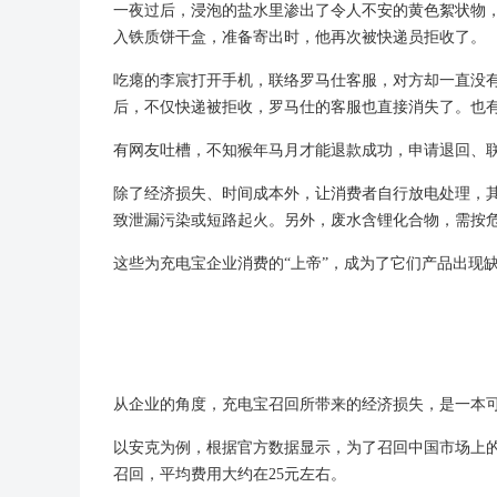
一夜过后，浸泡的盐水里渗出了令人不安的黄色絮状物
入铁质饼干盒，准备寄出时，他再次被快递员拒收了。
吃瘪的李宸打开手机，联络罗马仕客服，对方却一直没
后，不仅快递被拒收，罗马仕的客服也直接消失了。也有
有网友吐槽，不知猴年马月才能退款成功，申请退回、
除了经济损失、时间成本外，让消费者自行放电处理，
致泄漏污染或短路起火。另外，废水含锂化合物，需按危
这些为充电宝企业消费的“上帝”，成为了它们产品出现
从企业的角度，充电宝召回所带来的经济损失，是一本
以安克为例，根据官方数据显示，为了召回中国市场上的
召回，平均费用大约在25元左右。