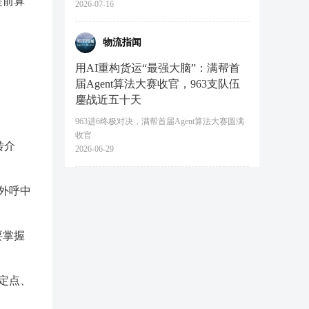
提前算
2026-07-16
物流指闻
用AI重构货运“最强大脑”：满帮首
届Agent算法大赛收官，963支队伍
鏖战近五十天
963进6终极对决，满帮首届Agent算法大赛圆满
收官
转介
2026-06-29
外呼中
要掌握
定点、