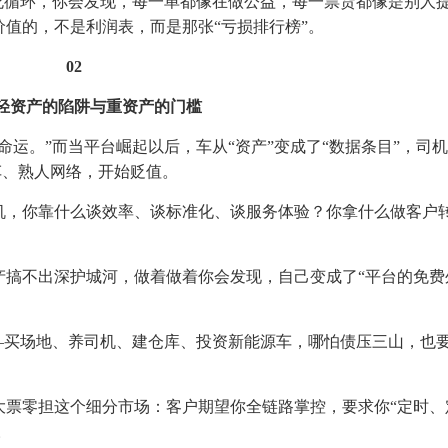
死循环，你会发现，每一单都像在做公益，每一票货都像是别人
值的，不是利润表，而是那张“亏损排行榜”。
02
轻资产的陷阱与重资产的门槛
运。”而当平台崛起以后，车从“资产”变成了“数据条目”，司机
车、熟人网络，开始贬值。
机，你靠什么谈效率、谈标准化、谈服务体验？你拿什么做客户
产搞不出深护城河，做着做着你会发现，自己变成了“平台的免费
—买场地、养司机、建仓库、投资新能源车，哪怕债压三山，也
大票零担这个细分市场：客户期望你全链路掌控，要求你“定时、
。