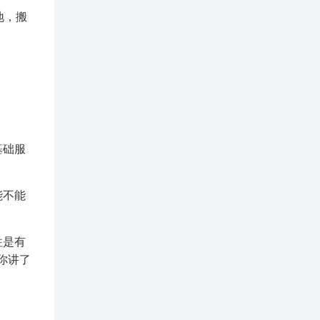
地，搬
基础服
能不能
往是有
你讲了