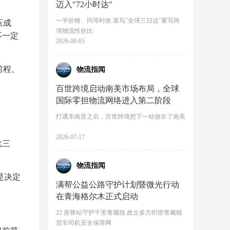
迈入"72小时达"
一半价格、同等时效 菜鸟"全球三日达"重写跨
压成
境物流性价比
不一定
2026-08-05
前程、
物流指闻
百世跨境启动南美市场布局，全球
国际零担物流网络进入第二阶段
打通东南亚之后，百世跨境把下一站放在了南美
2026-07-17
比三
物流指闻
是决定
满帮公益公路守护计划暨微光行动
在青海格尔木正式启动
22 座驿站守护千里青藏线 政企多方织密青藏线
货车司机安全保障网