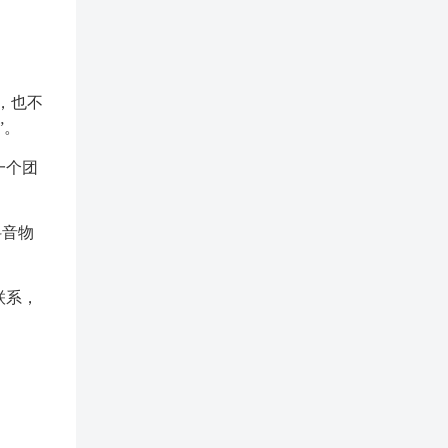
，也不
”。
一个团
抖音物
联系，