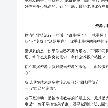
更糟糕的是，一旦陷入“低价抢单、高价空转”的
好你亏多少钱送的。到了年底，最能体现你存在价
资源，
物流行业曾流行一句话：“谁掌握了车，就掌握了命
从“人”变成了“活跃用户”，你手上掌握的那些熟
更讽刺的是，如果你自己不拥有场地、车辆和司
绍、拿什么支撑突发需求、拿什么谈客户粘性？
你不掌握资源，就只能当资源的搬运工。而轻资
心”。
所以现在越来越多物流老板开始“回归重资产”—
一点“自己的东西”。
这不是冲动，是被市场教会的长期主义。尤其是
定温”，你不掌控链条节点，迟早被踢出“朋友圈”