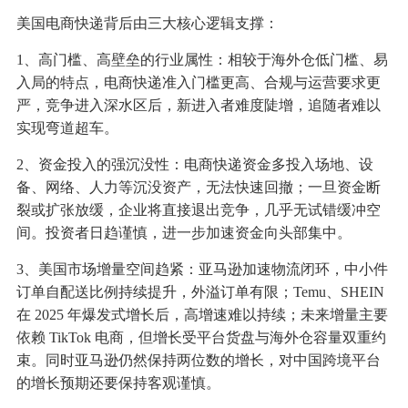
美国电商快递背后由三大核心逻辑支撑：
1、高门槛、高壁垒的行业属性：相较于海外仓低门槛、易
入局的特点，电商快递准入门槛更高、合规与运营要求更
严，竞争进入深水区后，新进入者难度陡增，追随者难以
实现弯道超车。
2、资金投入的强沉没性：电商快递资金多投入场地、设
备、网络、人力等沉没资产，无法快速回撤；一旦资金断
裂或扩张放缓，企业将直接退出竞争，几乎无试错缓冲空
间。投资者日趋谨慎，进一步加速资金向头部集中。
3、美国市场增量空间趋紧：亚马逊加速物流闭环，中小件
订单自配送比例持续提升，外溢订单有限；Temu、SHEIN
在 2025 年爆发式增长后，高增速难以持续；未来增量主要
依赖 TikTok 电商，但增长受平台货盘与海外仓容量双重约
束。同时亚马逊仍然保持两位数的增长，对中国跨境平台
的增长预期还要保持客观谨慎。