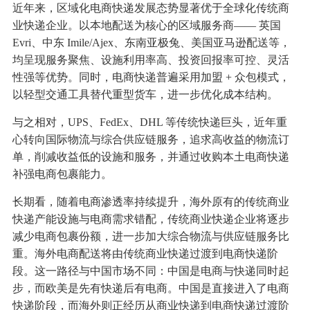
近年来，区域化电商快递发展态势显著优于全球化传统商
业快递企业。以本地配送为核心的区域服务商—— 英国
Evri、中东 Imile/Ajex、东南亚极兔、美国亚马逊配送等，
均呈现服务聚焦、设施利用率高、投资回报率可控、灵活
性强等优势。同时，电商快递普遍采用加盟 + 众包模式，
以轻型交通工具替代重型货车，进一步优化成本结构。
与之相对，UPS、FedEx、DHL 等传统快递巨头，近年重
心转向国际物流与综合供应链服务，追求高收益的物流订
单，削减收益低的设施和服务，并通过收购本土电商快递
补强电商包裹能力。
长期看，随着电商渗透率持续提升，海外原有的传统商业
快递产能设施与电商需求错配，传统商业快递企业将逐步
减少电商包裹份额，进一步加大综合物流与供应链服务比
重。海外电商配送将由传统商业快递过渡到电商快递阶
段。这一路径与中国市场不同：中国是电商与快递同时起
步，而欧美是先有快递后有电商。中国是直接进入了电商
快递阶段，而海外则正经历从商业快递到电商快递过渡阶