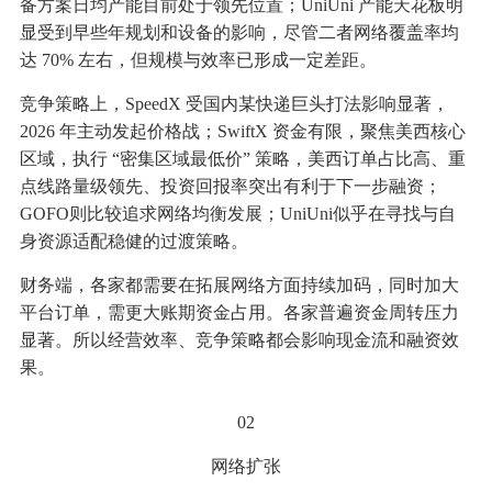
备方案日均产能目前处于领先位置；UniUni 产能天花板明
显受到早些年规划和设备的影响，尽管二者网络覆盖率均
达 70% 左右，但规模与效率已形成一定差距。
竞争策略上，SpeedX 受国内某快递巨头打法影响显著，
2026 年主动发起价格战；SwiftX 资金有限，聚焦美西核心
区域，执行 “密集区域最低价” 策略，美西订单占比高、重
点线路量级领先、投资回报率突出有利于下一步融资；
GOFO则比较追求网络均衡发展；UniUni似乎在寻找与自
身资源适配稳健的过渡策略。
财务端，各家都需要在拓展网络方面持续加码，同时加大
平台订单，需更大账期资金占用。各家普遍资金周转压力
显著。所以经营效率、竞争策略都会影响现金流和融资效
果。
02
网络扩张