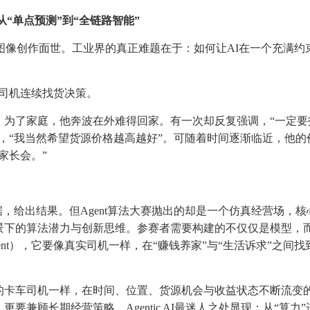
从“单点预测”到“全链路智能”
图像创作面世。工业界的真正难题在于：如何让AI在一个充满约
车司机连续找货决策。
。为了家庭，他奔波在外难得回家。有一次却反复强调，“一定要
，“我当然希望货源价格越高越好”。可随着时间逐渐临近，他的
家长会。”
，给出结果。但Agent算法大赛抛出的却是一个仿真经营场，核
景下的算法潜力与创新思维。参赛者需要构建的不仅仅是模型，
nt），它要像真实司机一样，在“赚钱养家”与“生活诉求”之间找
的卡车司机一样，在时间、位置、货源机会与收益状态不断流变
兼顾长期经营策略。Agentic AI最迷人之处显现：从“算力”