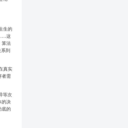
生生的
……这
，算法
关系到
在真实
赛者需
。
异等次
体的决
功底的
。