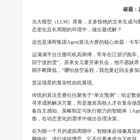
破题：
当大模型（LLM）席卷，太多惊艳的文本生成与
态变化且长周期的环境中，做出最优解？
这也是满帮集团Agent算法大赛的核心命题：卡
运满满平台注册司机高师傅，常年在江浙沪跑车
回宁波的货”。原来女儿要开家长会，他不愿缺席
期不断降低，“哪怕放空返程，我也要赶回去参加
货运场景的复杂性由此展现。
传统的算法竞赛往往聚焦于“单次预测”：给定数据
寻求成熟解决方案，而是激发高校人才在复杂场
备自主感知、策略制定与执行能力的智能体（Age
衡，在动态变化的需求中做出合理决策。
在为期一个月的虚拟周期中，智能体必须像真实
网络中，进行连续博弈。它不仅要考虑当下收益，更要