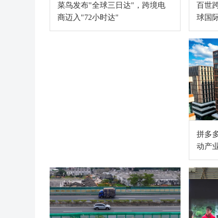
百世
菜鸟发布"全球三日达"，跨境电
球国
商迈入"72小时达"
段
拼多
动产
京津