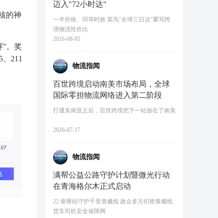
迈入"72小时达"
硬核的神
一半价格、同等时效 菜鸟"全球三日达"重写跨
境物流性价比
2026-08-05
赛”。奖
、211
物流指闻
百世跨境启动南美市场布局，全球
国际零担物流网络进入第二阶段
打通东南亚之后，百世跨境把下一站放在了南美
2026-07-17
物流指闻
满帮公益公路守护计划暨微光行动
在青海格尔木正式启动
22 座驿站守护千里青藏线 政企多方织密青藏线
货车司机安全保障网