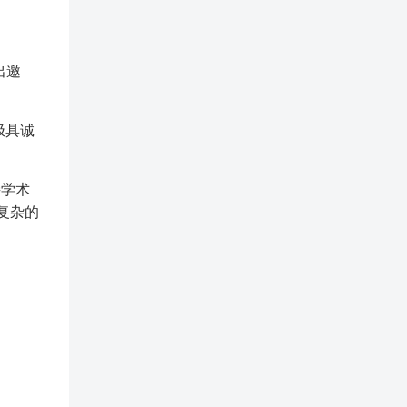
出邀
极具诚
接学术
复杂的