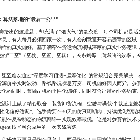
：算法落地的“最后一公里”
大赛给出的这道题，却充满了“烟火气”的复杂度。每个司机都是活
休息，有人每月必须回家一次，有人会刻意避开容易违章的区域
抽样的真实偏好。基于满帮在货运物流领域深厚的真实业务逻辑
的“三空”（空驶、空置、空载），关系到每一滴燃油的效率，
，甚至难以通过“深度学习预测+运筹优化”的常规组合完美解决。
货源价格实时波动、路线路况瞬息万变、司机偏好因人而异。参
大化的同时，兼顾司机的个性化偏好，同时符合严谨的业务约束
在设计上做了精心取舍：装货卸货流程、空驶与满载/半载速度差
个性化偏好适配”。选手需要在30天的仿真周期内，持续优化智能
又能在复杂动态的物流网络中实现效率最优。这是对参赛者技术
gent 技术融合应用的一次实战演练。
，代码将不再只是跑在屏幕上，而是跑在了中国物流的动脉之上