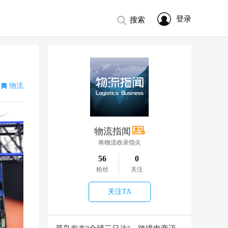
登录
搜索
物流
物流指闻
将物流收录指尖
56
0
粉丝
关注
关注TA