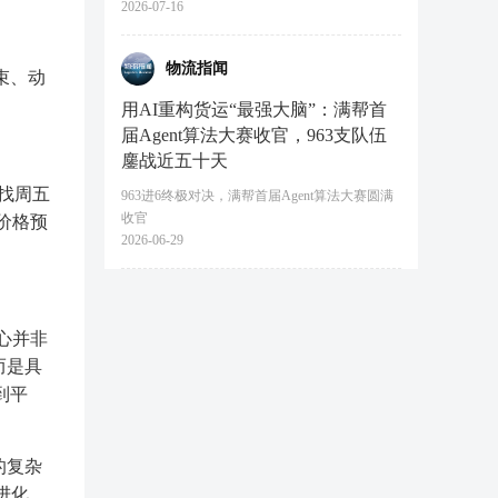
2026-07-16
物流指闻
束、动
用AI重构货运“最强大脑”：满帮首
届Agent算法大赛收官，963支队伍
鏖战近五十天
找周五
963进6终极对决，满帮首届Agent算法大赛圆满
收官
价格预
2026-06-29
心并非
而是具
到平
的复杂
进化