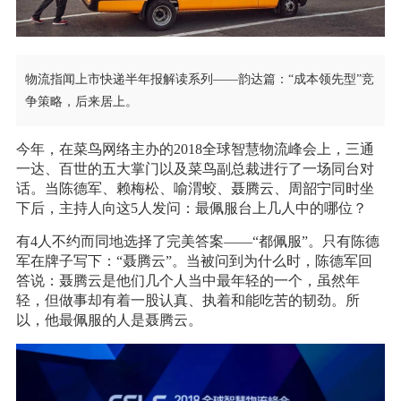
物流指闻上市快递半年报解读系列——韵达篇：“成本领先型”竞
争策略，后来居上。
今年，在菜鸟网络主办的2018全球智慧物流峰会上，三通
一达、百世的五大掌门以及菜鸟副总裁进行了一场同台对
话。当陈德军、赖梅松、喻渭蛟、聂腾云、周韶宁同时坐
下后，主持人向这5人发问：最佩服台上几人中的哪位？
有4人不约而同地选择了完美答案——“都佩服”。只有陈德
军在牌子写下：“聂腾云”。当被问到为什么时，陈德军回
答说：聂腾云是他们几个人当中最年轻的一个，虽然年
轻，但做事却有着一股认真、执着和能吃苦的韧劲。所
以，他最佩服的人是聂腾云。