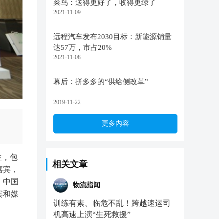
菜鸟：送得更好了，收得更绿了
2021-11-09
远程汽车发布2030目标：新能源销量
达57万，市占20%
2021-11-08
幕后：拼多多的“供给侧改革”
2019-11-22
更多内容
生，包
相关文章
嘉宾，
、中国
物流指闻
宾和媒
训练有素、临危不乱！跨越速运司
机高速上演“生死救援”