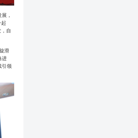
发展，
一起
发，自
螺旋滑
略进
续引领