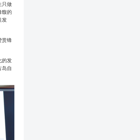
生只做
锋馥的
性发
赞赏锋
化的发
古岛自