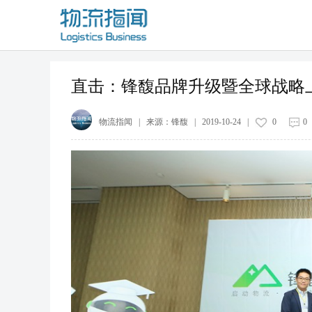
直击：锋馥品牌升级暨全球战略
物流指闻
| 来源：
锋馥
|
2019-10-24
|
0
0