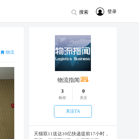
登录
搜索
物流
物流指闻
3
0
粉丝
关注
关注TA
天猫双11送达10亿快递提前17小时，