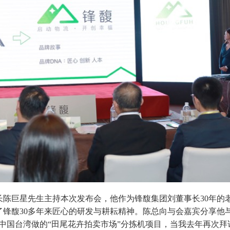
陈巨星先生主持本次发布会，他作为锋馥集团刘董事长30年的
锋馥30多年来匠心的研发与耕耘精神。陈总向与会嘉宾分享他
在中国台湾做的“田尾花卉拍卖市场”分拣机项目，当我去年再次拜