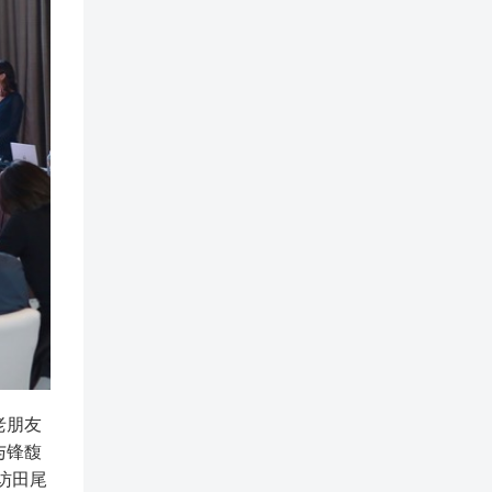
老朋友
与锋馥
访田尾