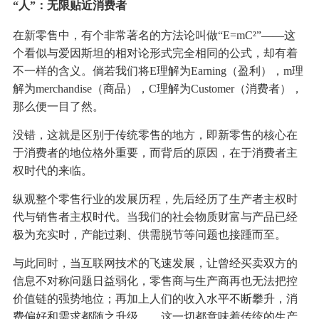
“人”：无限贴近消费者
在新零售中，有个非常著名的方法论叫做“E=mC²”——这
个看似与爱因斯坦的相对论形式完全相同的公式，却有着
不一样的含义。倘若我们将E理解为Earning（盈利），m理
解为merchandise（商品），C理解为Customer（消费者），
那么便一目了然。
没错，这就是区别于传统零售的地方，即新零售的核心在
于消费者的地位格外重要，而背后的原因，在于消费者主
权时代的来临。
纵观整个零售行业的发展历程，先后经历了生产者主权时
代与销售者主权时代。当我们的社会物质财富与产品已经
极为充实时，产能过剩、供需脱节等问题也接踵而至。
与此同时，当互联网技术的飞速发展，让曾经买卖双方的
信息不对称问题日益弱化，零售商与生产商再也无法把控
价值链的强势地位；再加上人们的收入水平不断攀升，消
费偏好和需求都随之升级……这一切都意味着传统的生产