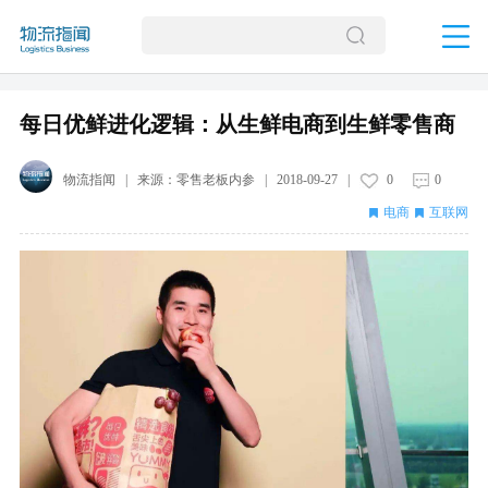
每日优鲜进化逻辑：从生鲜电商到生鲜零售商
物流指闻
| 来源：
零售老板内参
|
2018-09-27
|
0
0
电商
互联网