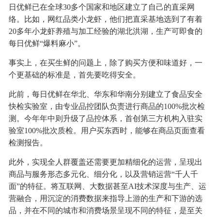
日优鲜已在全球30多个国家和地区建立了自己的直采网
络。比如，网红品类小龙虾，他们把直采基地选到了有着
20多年小龙虾养殖与加工经验的湖北洪湖，生产可即食的
每日优鲜“爆料麻小”。
事实上，在买生鲜的问题上，除了购买方便和味道好，一
个更基础的标准是，首先要吃得安全。
此前，每日优鲜在华北、华东和华南分别建立了食品安全
快检实验室，由专业品控团队负责进行商品的100%批次检
测。今年年中则升级了品控体系，首创第三方机构入驻实
验室100%批次质检。用户买东西时，能够在商品页面查看
检测报告。
此外，实现全人群覆盖还需要更加精细化的运营，呈现出
商品与服务形态多元化、细分化，以及营销运营“千人千
面”的特征。将互联网、大数据甚至AI技术深度与生产、运
营融合，用沉淀的消费数据来指导上游的生产和下游的选
品，并在不同的城市和消费场景呈现不同的特征，是至关