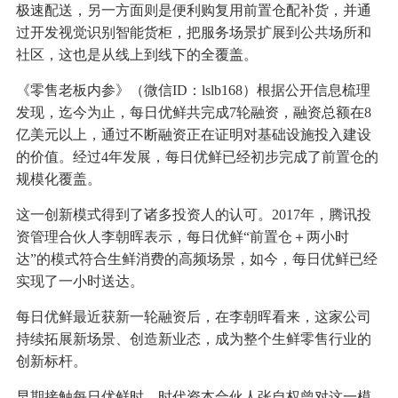
极速配送，另一方面则是便利购复用前置仓配补货，并通
过开发视觉识别智能货柜，把服务场景扩展到公共场所和
社区，这也是从线上到线下的全覆盖。
《零售老板内参》（微信ID：lslb168）根据公开信息梳理
发现，迄今为止，每日优鲜共完成7轮融资，融资总额在8
亿美元以上，通过不断融资正在证明对基础设施投入建设
的价值。经过4年发展，每日优鲜已经初步完成了前置仓的
规模化覆盖。
这一创新模式得到了诸多投资人的认可。2017年，腾讯投
资管理合伙人李朝晖表示，每日优鲜“前置仓＋两小时
达”的模式符合生鲜消费的高频场景，如今，每日优鲜已经
实现了一小时送达。
每日优鲜最近获新一轮融资后，在李朝晖看来，这家公司
持续拓展新场景、创造新业态，成为整个生鲜零售行业的
创新标杆。
早期接触每日优鲜时，时代资本合伙人张自权曾对这一模