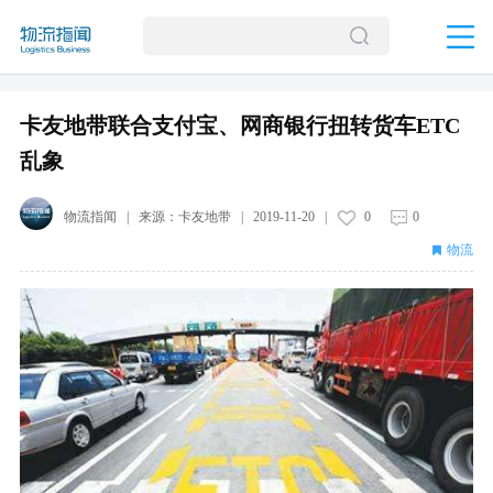
卡友地带联合支付宝、网商银行扭转货车ETC
乱象
物流指闻
| 来源：
卡友地带
|
2019-11-20
|
0
0
物流