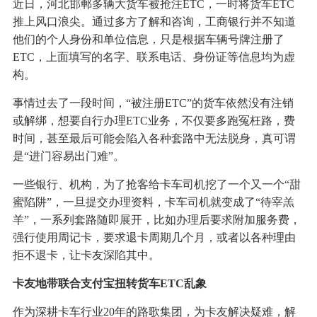
近日，河北邯郸多辆大货车被抢注ETC，一时将货车ETC
推上风口浪尖。通过多方了解和咨询，工商银行并不知道
他们的个人身份和单位信息，只是根据车辆号牌注册了
ETC，上面填写的名字、联系电话、身份证等信息均为虚
构。
事情过去了一段时间，“被注册ETC”的货车依然没有注销
或解绑，想要自行办理ETC业务，不仅要多跑冤枉路，费
时间，甚至最后可能会陷入各种套路中无法脱身，真可谓
是“进门容易出门难”。
一些银行、机构，为了抢客给卡车司机挖了一个又一个“甜
蜜陷阱”，一旦提交办理资料，卡车司机就变成了“待宰羔
羊”，一系列套路随即展开，比如办理后要求附加服务费，
强行使用周记卡，要求退卡周期几个月，或者以各种理由
拒不退卡，让卡友深陷其中。
卡友地带联合支付宝扭转货车ETC乱象
作为深耕卡车行业20年的路歌集团，为卡友解决疑难，解